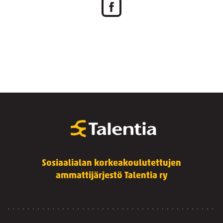
Sosiaalialan korkeakoulutettujen
ammattijärjestö Talentia ry