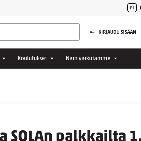
FI
KIRJAUDU SISÄÄN
Koulutukset
Näin vaikutamme
ja SOLAn palkkailta 1