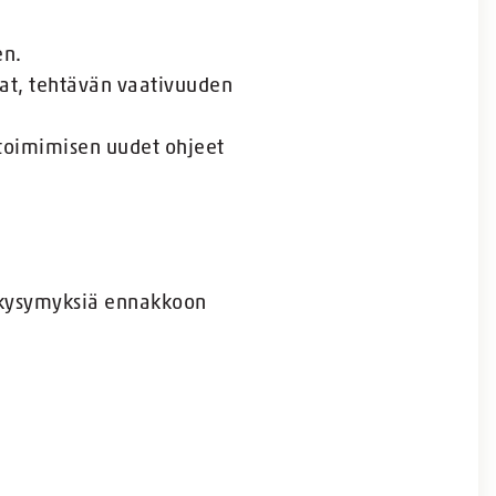
en.
kat, tehtävän vaativuuden
 toimimisen uudet ohjeet
ä kysymyksiä ennakkoon