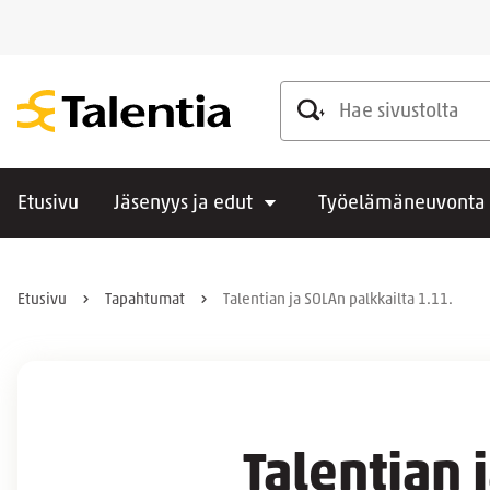
Hae sivustolta
Etusivu
Jäsenyys ja edut
Työelämäneuvonta
Etusivu
Tapahtumat
Talentian ja SOLAn palkkailta 1.11.
Talentian 