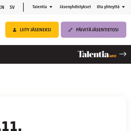
Talentia
Jäsenyhdistykset
Ota yhteyttä
EN
SV
LIITY JÄSENEKSI
PÄIVITÄ JÄSENTIETOSI
.11.