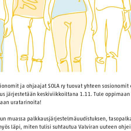
sionomit ja ohjaajat SOLA ry tuovat yhteen sosionomit 
us järjestetään keskiviikkoiltana 1.11. Tule oppimaan
aan uratarinoita!
n muassa palkkausjärjestelmäuudistuksen, tasopalkat,
s läpi, miten tulisi suhtautua Valviran uuteen ohje