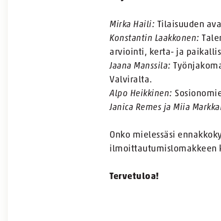
Mirka Haili:
Tilaisuuden ava
Konstantin Laakkonen:
Talen
arviointi, kerta- ja paikalli
Jaana Manssila:
Työnjakomall
Valviralta.
Alpo Heikkinen:
Sosionomie
Janica Remes ja Miia Markk
Onko mielessäsi ennakkokys
ilmoittautumislomakkeen 
Tervetuloa!