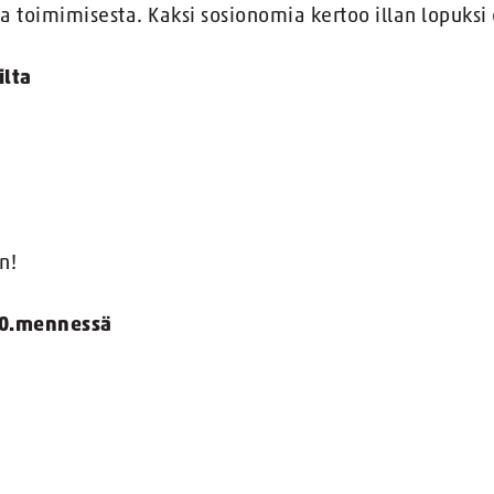
ena toimimisesta. Kaksi sosionomia kertoo illan lopuks
ilta
n!
10.mennessä