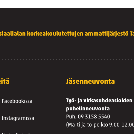
siaalialan korkeakoulutettujen ammattijärjestö Ta
itä
Jäsenneuvonta
Työ- ja virkasuhdeasioiden
a Facebookissa
puhelinneuvonta
Puh. 09 3158 5540
a Instagramissa
(Ma-ti ja to-pe klo 9.00-12.0