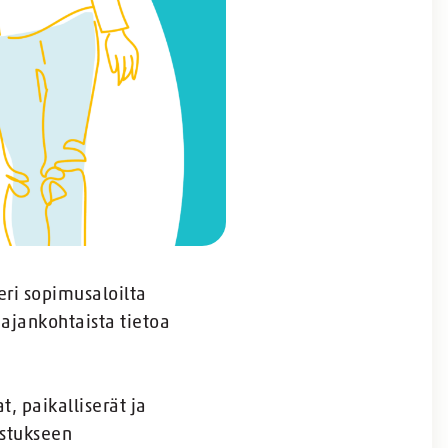
eri sopimusaloilta
 ajankohtaista tietoa
 paikalliserät ja
istukseen