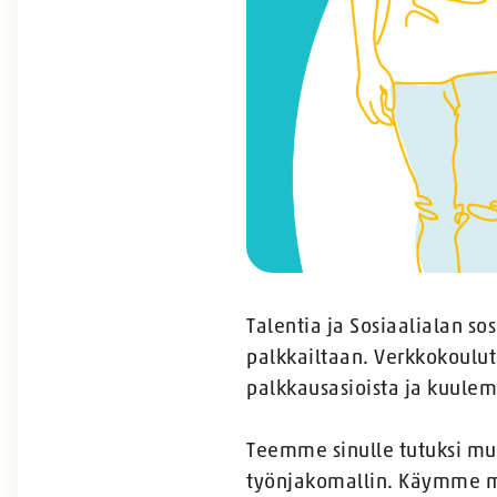
Talentia ja Sosiaalialan so
palkkailtaan. Verkkokoulut
palkkausasioista ja kuulem
Teemme sinulle tutuksi muu
työnjakomallin. Käymme myö