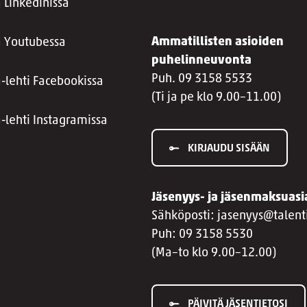
 Linkedinissä
Ammatillisten asioiden
a Youtubessa
puhelinneuvonta
Puh. 09 3158 5533
a-lehti Facebookissa
(Ti ja pe klo 9.00–11.00)
a-lehti Instagramissa
KIRJAUDU SISÄÄN
Jäsenyys- ja jäsenmaksuasi
Sähköposti: jasenyys@talenti
Puh: 09 3158 5530
(Ma–to klo 9.00–12.00)
PÄIVITÄ JÄSENTIETOSI