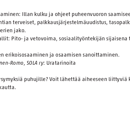
aminen: Illan kulku ja ohjeet puheenvuoron saamise
tian terveiset, palkkausjärjestelmäuudistus, tasopal
serien jako.
it: Pito- ja vetovoima, sosiaalityöntekijän sijaisena
n erikoisosaaminen ja osaamisen sanoittaminen.
anen-Romo, SOLA ry
: Uratarinoita
ymyksiä puhujille? Voit lähettää aiheeseen liittyvi
kautta.