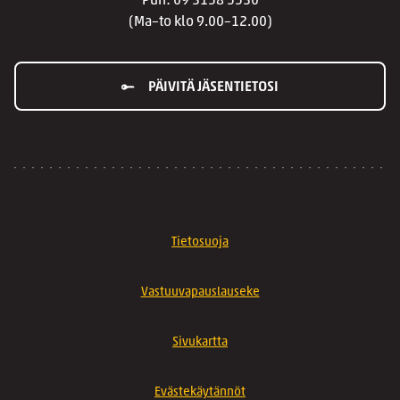
Puh: 09 3158 5530
(Ma–to klo 9.00–12.00)
PÄIVITÄ JÄSENTIETOSI
Tietosuoja
Vastuuvapauslauseke
Sivukartta
Evästekäytännöt