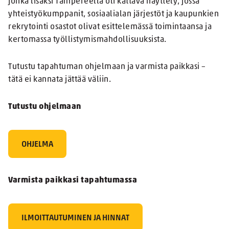
jonka lisäksi Tampereella oli kattava näyttely, jossa
yhteistyökumppanit, sosiaalialan järjestöt ja kaupunkien
rekrytointi osastot olivat esittelemässä toimintaansa ja
kertomassa työllistymismahdollisuuksista.
Tutustu tapahtuman ohjelmaan ja varmista paikkasi –
tätä ei kannata jättää väliin.
Tutustu ohjelmaan
OHJELMA
Varmista paikkasi tapahtumassa
ILMOITTAUTUMINEN JA HINNAT