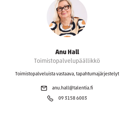
Anu Hall
Toimistopalvelupäällikkö
Toimistopalveluista vastaava, tapahtumajärjestelyt
anu.hall@talentia.fi
09 3158 6003