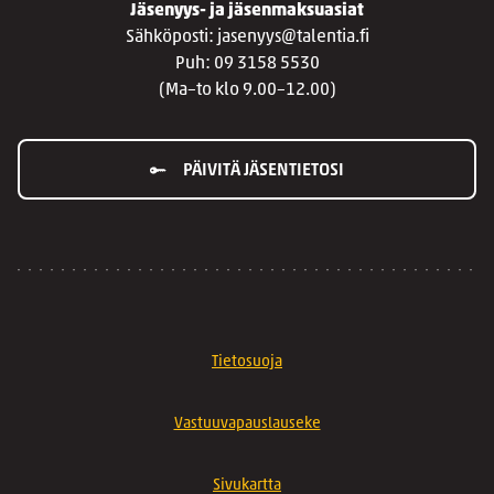
Jäsenyys- ja jäsenmaksuasiat
Sähköposti: jasenyys@talentia.fi
Puh: 09 3158 5530
(Ma–to klo 9.00–12.00)
PÄIVITÄ JÄSENTIETOSI
Tietosuoja
Vastuuvapauslauseke
Sivukartta