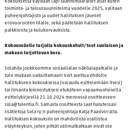
Kokouksessa käydään läpi sääntömääräiset asiat kuten
toiminta- ja taloussuunnitelma vuodelle 2025, valitaan
puheenjohtajisto ja uudet hallituksen jäsenet
erovuoroisten tilalle, sekä päätetään hallituksen
palkkioista ja kulukorvauksista.
Kokousväelle tarjolla kokouskahvit/teet suolaisen ja
makean tarjottavan kera.
Solahda joukkoomme sosiaalialan näköalapaikalle ja
tule mukaan vaikuttamaan! Voit asettua ehdolle
hallitukseen kokouksessa (varaudu esittelemään itsesi)
tai ilmaista kiinnostuksesi etukäteen vapaamuotoisella
esittelykirjeellä 21.10.2024 mennessä osoitteeseen
sola@talentia.fi. Samasta osoitteesta saat halutessasi
lisätietoja Sola ry:n puheenjohtaja Katja Paasivirralta.
Hallituksen kokouksiin on mahdollista osallistua
etäyhteyksin, joten pitkät välimatkatkaan eivät ole