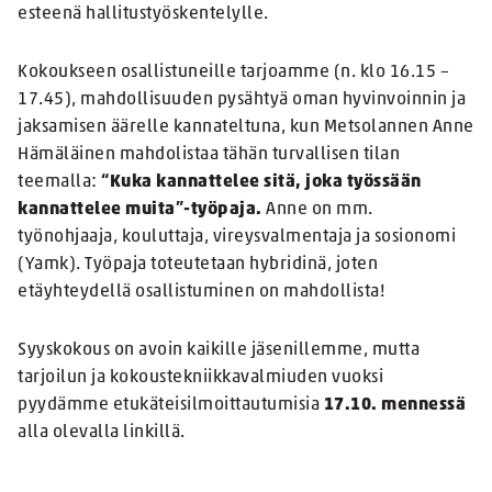
esteenä hallitustyöskentelylle.
Kokoukseen osallistuneille tarjoamme (n. klo 16.15 –
17.45), mahdollisuuden pysähtyä oman hyvinvoinnin ja
jaksamisen äärelle kannateltuna, kun Metsolannen Anne
Hämäläinen mahdolistaa tähän turvallisen tilan
teemalla:
“Kuka kannattelee sitä, joka työssään
kannattelee muita”-työpaja.
Anne on mm.
työnohjaaja, kouluttaja, vireysvalmentaja ja sosionomi
(Yamk). Työpaja toteutetaan hybridinä, joten
etäyhteydellä osallistuminen on mahdollista!
Syyskokous on avoin kaikille jäsenillemme, mutta
tarjoilun ja kokoustekniikkavalmiuden vuoksi
pyydämme etukäteisilmoittautumisia
17.10. mennessä
alla olevalla linkillä.