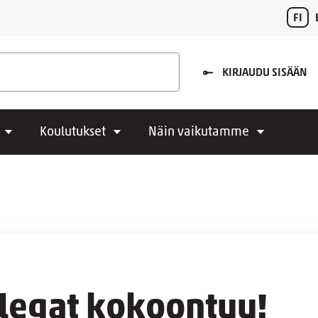
FI
KIRJAUDU SISÄÄN
Koulutukset
Näin vaikutamme
llegat kokoontuu!