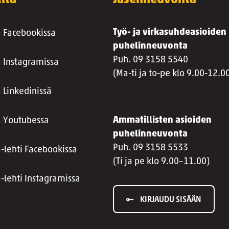
itä
Jäsenneuvonta
Työ- ja virkasuhdeasioiden
a Facebookissa
puhelinneuvonta
Puh. 09 3158 5540
a Instagramissa
(Ma-ti ja to-pe klo 9.00-12.0
 Linkedinissä
Ammatillisten asioiden
a Youtubessa
puhelinneuvonta
Puh. 09 3158 5533
a-lehti Facebookissa
(Ti ja pe klo 9.00–11.00)
a-lehti Instagramissa
KIRJAUDU SISÄÄN