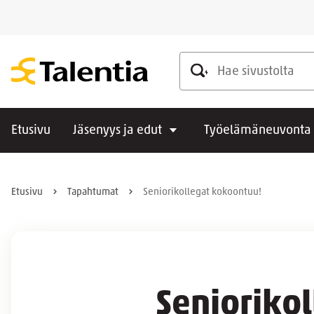
Hae sivustolta
Etusivu
Jäsenyys ja edut
Työelämäneuvonta
Etusivu
Tapahtumat
Seniorikollegat kokoontuu!
Senioriko