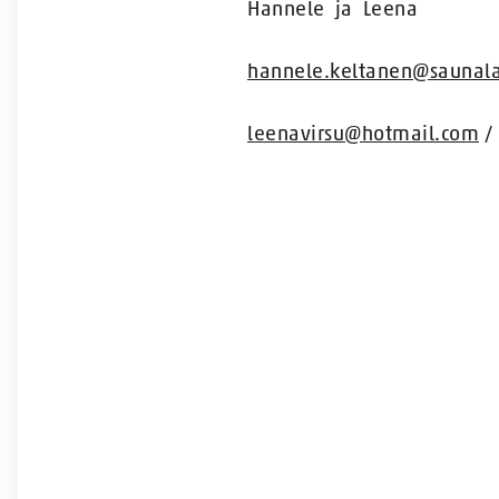
Hannele ja Leena
hannele.keltanen@saunalah
leenavirsu@hotmail.com
/