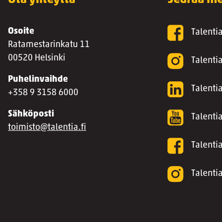
Ota yhteyttä
Seuraa me
Osoite
Talenti
Ratamestarinkatu 11
00520 Helsinki
Talenti
Puhelinvaihde
Talentia
+358 9 3158 6000
Sähköposti
Talenti
toimisto@talentia.fi
Talenti
Talenti