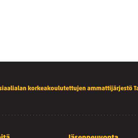
siaalialan korkeakoulutettujen ammattijärjestö Ta