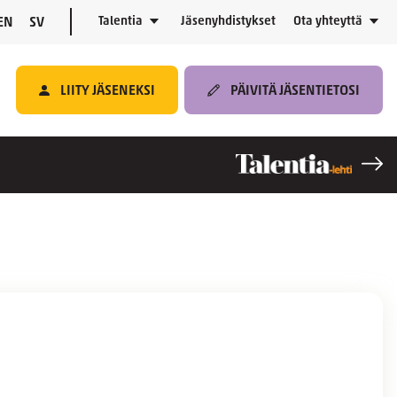
Talentia
Jäsenyhdistykset
Ota yhteyttä
EN
SV
LIITY JÄSENEKSI
PÄIVITÄ JÄSENTIETOSI