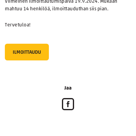
Viimeinen ilmoittautumispäivä 19.9.2024. Mukaan
mahtuu 14 henkilöä, ilmoittauduthan siis pian.
Tervetuloa!
ILMOITTAUDU
Jaa