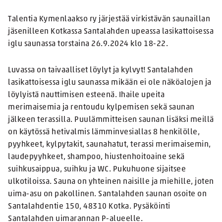
Talentia Kymenlaakso ry järjestää virkistävän saunaillan
jäsenilleen Kotkassa Santalahden upeassa lasikattoisessa
iglu saunassa torstaina 26.9.2024 klo 18-22.
Luvassa on taivaalliset löylyt ja kylvyt! Santalahden
lasikattoisessa iglu saunassa mikään ei ole näköalojen ja
löylyistä nauttimisen esteenä. Ihaile upeita
merimaisemia ja rentoudu kylpemisen sekä saunan
jälkeen terassilla. Puulämmitteisen saunan lisäksi meillä
on käytössä hetivalmis lämminvesiallas 8 henkilölle,
pyyhkeet, kylpytakit, saunahatut, terassi merimaisemin,
laudepyyhkeet, shampoo, hiustenhoitoaine sekä
suihkusaippua, suihku ja WC. Pukuhuone sijaitsee
ulkotiloissa. Sauna on yhteinen naisille ja miehille, joten
uima-asu on pakollinen. Santalahden saunan osoite on
Santalahdentie 150, 48310 Kotka. Pysäköinti
Santalahden uimarannan P-alueelle.