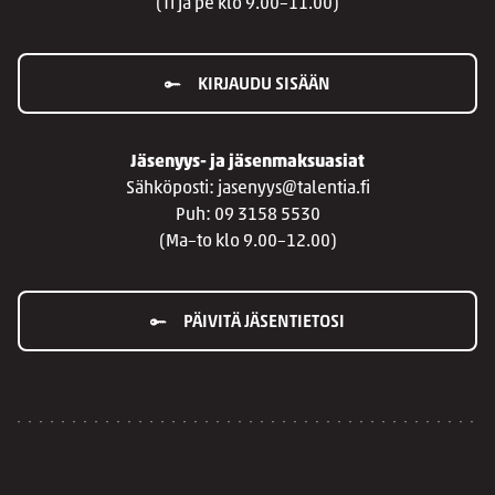
(Ti ja pe klo 9.00–11.00)
KIRJAUDU SISÄÄN
Jäsenyys- ja jäsenmaksuasiat
Sähköposti: jasenyys@talentia.fi
Puh: 09 3158 5530
(Ma–to klo 9.00–12.00)
PÄIVITÄ JÄSENTIETOSI