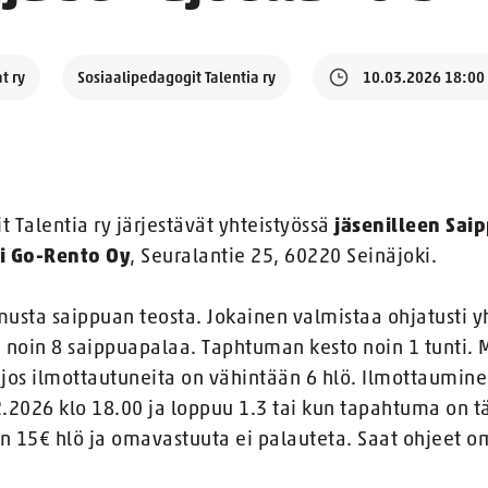
t ry
Sosiaalipedagogit Talentia ry
10.03.2026 18:00
t Talentia ry järjestävät yhteistyössä
jäsenilleen Sai
i Go-Rento Oy
, Seuralantie 25, 60220 Seinäjoki.
musta saippuan teosta. Jokainen valmistaa ohjatusti
e noin 8 saippuapalaa. Taphtuman kesto noin 1 tunti
jos ilmottautuneita on vähintään 6 hlö. Ilmottaumine
.2.2026 klo 18.00 ja loppuu 1.3 tai kun tapahtuma on t
n 15€ hlö ja omavastuuta ei palauteta. Saat ohjeet