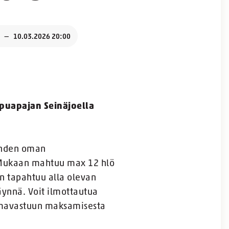
10.03.2026 20:00
ppuapajan Seinäjoella
 yhden oman
. Mukaan mahtuu max 12 hlö
n tapahtuu alla olevan
äynnä. Voit ilmottautua
 omavastuun maksamisesta