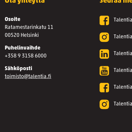
Ota yhteyttä
Seuraa me
Osoite
Talenti
Ratamestarinkatu 11
00520 Helsinki
Talenti
Puhelinvaihde
Talentia
+358 9 3158 6000
Sähköposti
Talenti
toimisto@talentia.fi
Talenti
Talenti