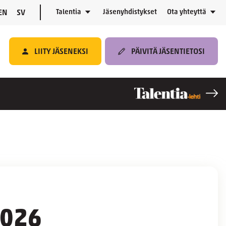
Talentia
Jäsenyhdistykset
Ota yhteyttä
EN
SV
LIITY JÄSENEKSI
PÄIVITÄ JÄSENTIETOSI
2026