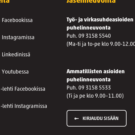
itä
Jäsenneuvonta
Työ- ja virkasuhdeasioiden
a Facebookissa
puhelinneuvonta
Puh. 09 3158 5540
a Instagramissa
(Ma-ti ja to-pe klo 9.00-12.0
 Linkedinissä
Ammatillisten asioiden
a Youtubessa
puhelinneuvonta
Puh. 09 3158 5533
a-lehti Facebookissa
(Ti ja pe klo 9.00–11.00)
a-lehti Instagramissa
KIRJAUDU SISÄÄN