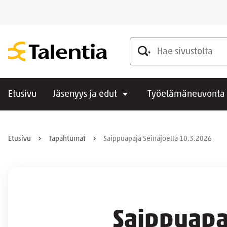
Hae sivustolta
Etusivu
Jäsenyys ja edut
Työelämäneuvonta
Etusivu
Tapahtumat
Saippuapaja Seinäjoella 10.3.2026
Saippuapa