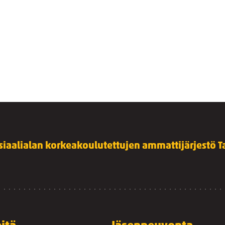
siaalialan korkeakoulutettujen ammattijärjestö Ta