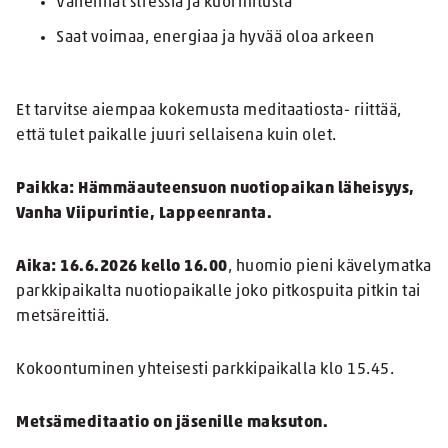
Vähennät stressiä ja kuormitusta
Saat voimaa, energiaa ja hyvää oloa arkeen
Et tarvitse aiempaa kokemusta meditaatiosta- riittää,
että tulet paikalle juuri sellaisena kuin olet.
Paikka: Hämmäauteensuon nuotiopaikan läheisyys,
Vanha Viipurintie, Lappeenranta.
Aika: 16.6.2026 kello 16.00
, huomio pieni kävelymatka
parkkipaikalta nuotiopaikalle joko pitkospuita pitkin tai
metsäreittiä.
Kokoontuminen yhteisesti parkkipaikalla klo 15.45.
Metsämeditaatio on jäsenille maksuton.