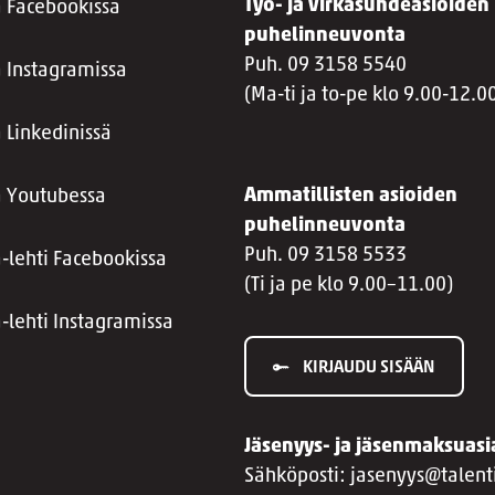
Työ- ja virkasuhdeasioiden
a Facebookissa
puhelinneuvonta
Puh. 09 3158 5540
a Instagramissa
(Ma-ti ja to-pe klo 9.00-12.0
 Linkedinissä
Ammatillisten asioiden
a Youtubessa
puhelinneuvonta
Puh. 09 3158 5533
a-lehti Facebookissa
(Ti ja pe klo 9.00–11.00)
a-lehti Instagramissa
KIRJAUDU SISÄÄN
Jäsenyys- ja jäsenmaksuasi
Sähköposti: jasenyys@talenti