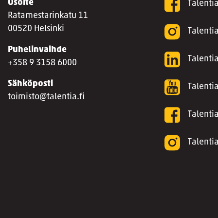
Osoite
Talenti
Ratamestarinkatu 11
00520 Helsinki
Talenti
Puhelinvaihde
Talentia
+358 9 3158 6000
Sähköposti
Talenti
toimisto@talentia.fi
Talenti
Talenti