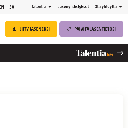
Talentia
Jäsenyhdistykset
Ota yhteyttä
EN
SV
LIITY JÄSENEKSI
PÄIVITÄ JÄSENTIETOSI