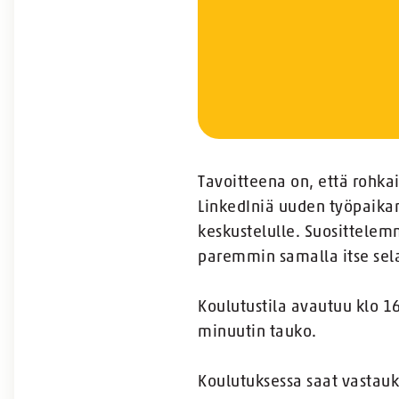
Tavoitteena on, että rohka
LinkedIniä uuden työpaikan
keskustelulle. Suosittele
paremmin samalla itse sela
Koulutustila avautuu klo 1
minuutin tauko.
Koulutuksessa saat vastau