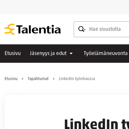
Hae sivustolta
Etusivu
Jäsenyys ja edut
Työelämäneuvonta
Etusivu
Tapahtumat
LinkedIn työnhaussa
LinkedIn 