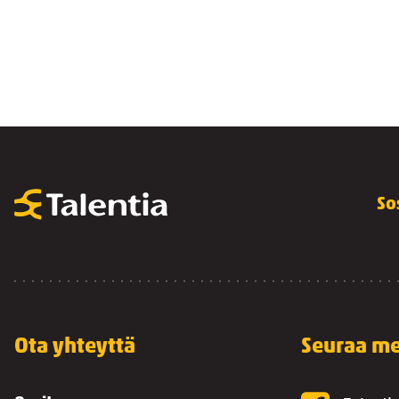
So
Ota yhteyttä
Seuraa me