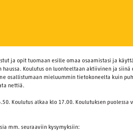
istut ja opit tuomaan esille omaa osaamistasi ja käy
 haussa. Koulutus on luonteeltaan aktiivinen ja siinä 
mme osallistumaan mieluummin tietokoneelta kuin puhe
ta nettiä.
6.50. Koulutus alkaa klo 17.00. Koulutuksen puolessa 
ksia mm. seuraaviin kysymyksiin: