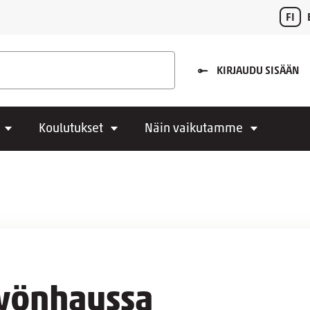
FI
KIRJAUDU SISÄÄN
Koulutukset
Näin vaikutamme
työnhaussa