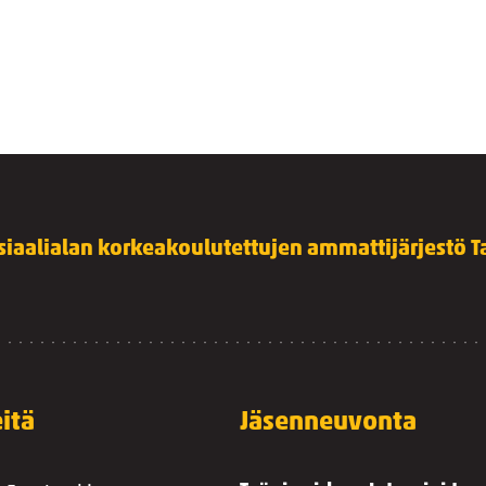
siaalialan korkeakoulutettujen ammattijärjestö Ta
itä
Jäsenneuvonta