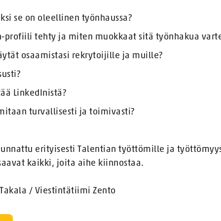
ksi se on oleellinen työnhaussa?
-profiili tehty ja miten muokkaat sitä työnhakua vart
näytät osaamistasi rekrytoijille ja muille?
susti?
ää LinkedInistä?
itaan turvallisesti ja toimivasti?
nnattu erityisesti Talentian työttömille ja työttömyys
saavat kaikki, joita aihe kiinnostaa.
akala / Viestintätiimi Zento