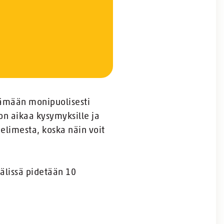
ttämään monipuolisesti
on aikaa kysymyksille ja
limesta, koska näin voit
välissä pidetään 10