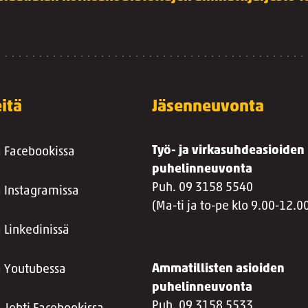
itä
Jäsenneuvonta
Työ- ja virkasuhdeasioiden
a Facebookissa
puhelinneuvonta
Puh. 09 3158 5540
a Instagramissa
(Ma-ti ja to-pe klo 9.00-12.0
 Linkedinissä
Ammatillisten asioiden
a Youtubessa
puhelinneuvonta
Puh. 09 3158 5533