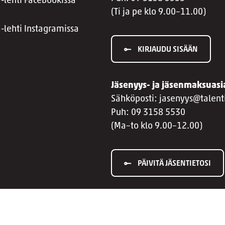
a-lehti Facebookissa
(Ti ja pe klo 9.00–11.00)
a-lehti Instagramissa
KIRJAUDU SISÄÄN
Jäsenyys- ja jäsenmaksuasi
Sähköposti: jasenyys@talenti
Puh: 09 3158 5530
(Ma–to klo 9.00–12.00)
PÄIVITÄ JÄSENTIETOSI