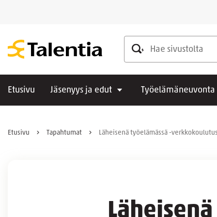
Hae sivustolta
Etusivu
Jäsenyys ja edut
Työelämäneuvonta
Etusivu
Tapahtumat
Läheisenä työelämässä -verkkokoulutu
Läheisenä