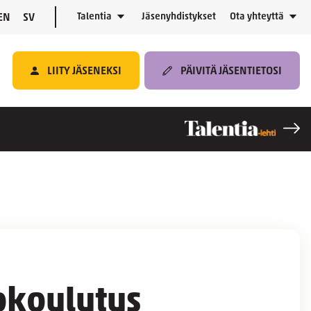
Talentia
Jäsenyhdistykset
Ota yhteyttä
EN
SV
LIITY JÄSENEKSI
PÄIVITÄ JÄSENTIETOSI
okoulutus