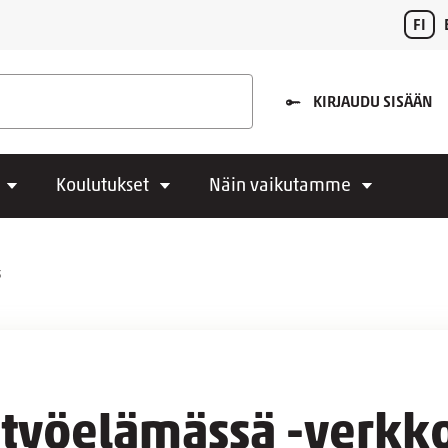
FI
KIRJAUDU SISÄÄN
Koulutukset
Näin vaikutamme
s
 työelämässä -verkk