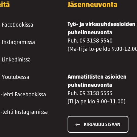
itä
Jäsenneuvonta
Työ- ja virkasuhdeasioiden
a Facebookissa
puhelinneuvonta
Puh. 09 3158 5540
a Instagramissa
(Ma-ti ja to-pe klo 9.00-12.0
 Linkedinissä
Ammatillisten asioiden
a Youtubessa
puhelinneuvonta
Puh. 09 3158 5533
a-lehti Facebookissa
(Ti ja pe klo 9.00–11.00)
a-lehti Instagramissa
KIRJAUDU SISÄÄN