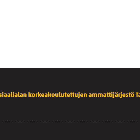
siaalialan korkeakoulutettujen ammattijärjestö Ta