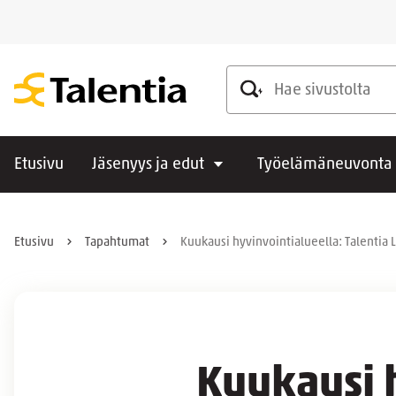
Hae sivustolta
Etusivu
Jäsenyys ja edut
Työelämäneuvonta
Etusivu
Tapahtumat
Kuukausi hyvinvointialueella: Talentia L
Kuukausi h