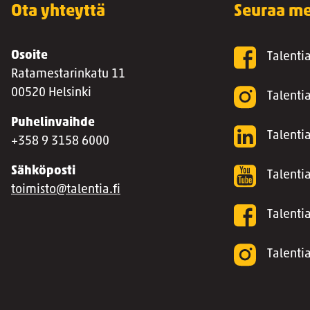
Ota yhteyttä
Seuraa me
Osoite
Talenti
Ratamestarinkatu 11
00520 Helsinki
Talenti
Puhelinvaihde
Talentia
+358 9 3158 6000
Sähköposti
Talenti
toimisto@talentia.fi
Talenti
Talenti