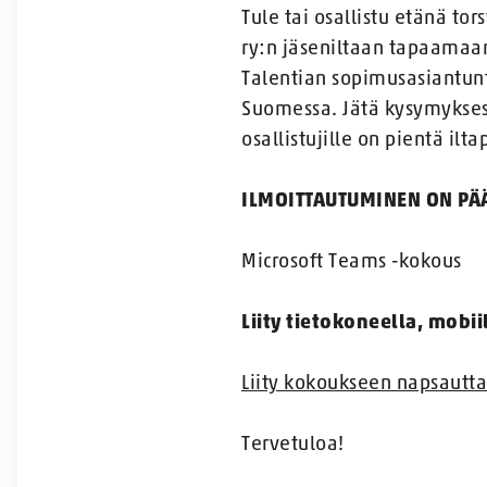
Tule tai osallistu etänä to
ry:n jäseniltaan tapaamaan
Talentian sopimusasiantun
Suomessa. Jätä kysymyksesi
osallistujille on pientä ilt
ILMOITTAUTUMINEN ON PÄÄTT
Microsoft Teams -kokous
Liity tietokoneella, mobii
Liity kokoukseen napsautta
Tervetuloa!