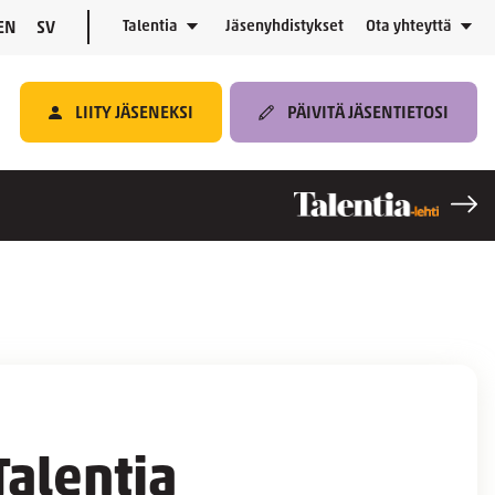
Talentia
Jäsenyhdistykset
Ota yhteyttä
EN
SV
LIITY JÄSENEKSI
PÄIVITÄ JÄSENTIETOSI
Talentia