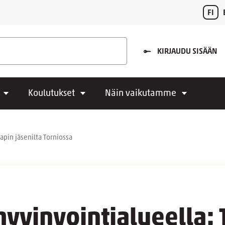
FI
KIRJAUDU SISÄÄN
Koulutukset
Näin vaikutamme
apin jäsenilta Torniossa
yvinvointialueella: 