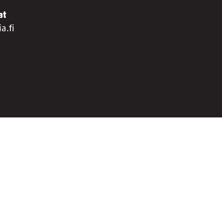
at
a.fi
Julkaisujen näköisversiot
Näytä omat evästeasetukseni