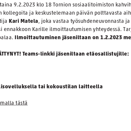
rstaina 9.2.2023 klo 18 Tornion sosiaalitoimiston kahv
 kollegoita ja keskustelemaan päivän polttavasta aih
tija
Kari Matela
, joka vastaa työsuhdeneuvonnasta ja
 ennakkoon Karille ilmoittautumisen yhteydessä. Tarj
apalaa.
Ilmoittautuminen jäseniltaan on 1.2.2023 m
YNYT! Teams-linkki jäseniltaan etäosallistujille:
lisovelluksella tai kokoustilan laitteella
malla tästä