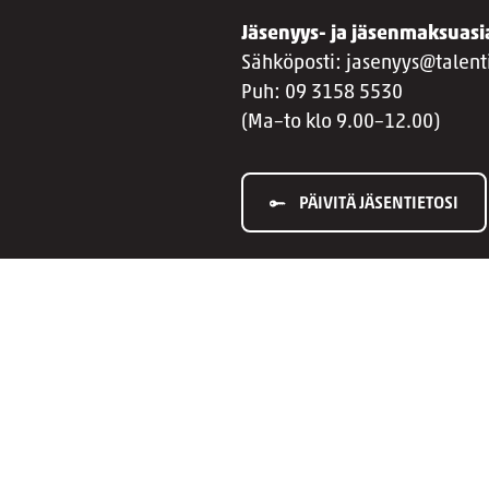
Jäsenyys- ja jäsenmaksuasi
Sähköposti: jasenyys@talenti
Puh: 09 3158 5530
(Ma–to klo 9.00–12.00)
PÄIVITÄ JÄSENTIETOSI
nnöt
Palaute
Green Office
Uutiskirje
SO-uutiskirje