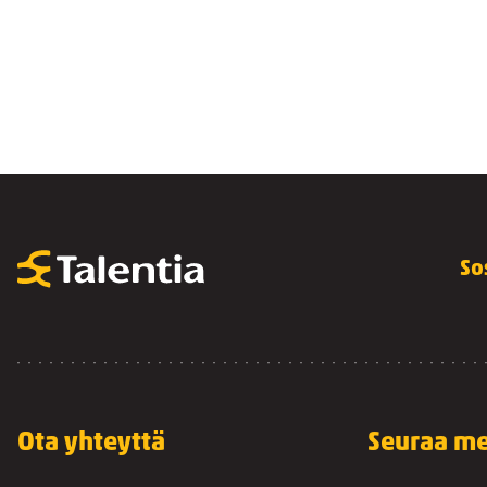
So
Ota yhteyttä
Seuraa me