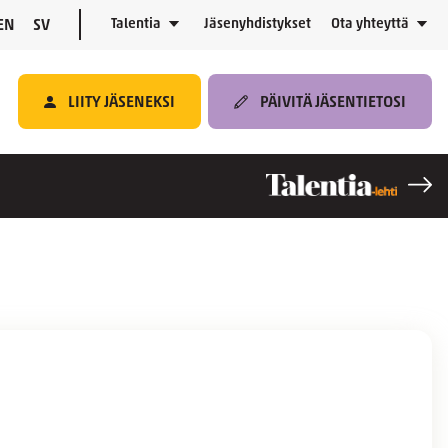
Talentia
Jäsenyhdistykset
Ota yhteyttä
EN
SV
LIITY JÄSENEKSI
PÄIVITÄ JÄSENTIETOSI