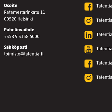
Osoite
Talenti
Ratamestarinkatu 11
00520 Helsinki
Talenti
Puhelinvaihde
Talentia
+358 9 3158 6000
Sähköposti
Talenti
toimisto@talentia.fi
Talenti
Talenti