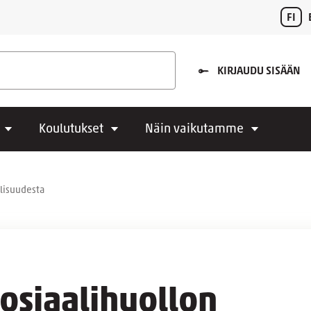
FI
KIRJAUDU SISÄÄN
Koulutukset
Näin vaikutamme
llisuudesta
osiaalihuollon