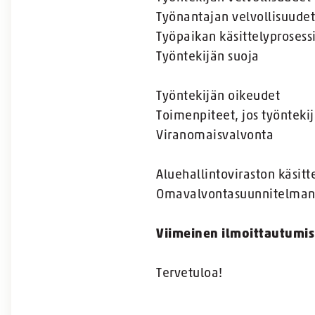
Työnantajan velvollisuudet
Työpaikan käsittelyprosess
Työntekijän suoja
Työntekijän oikeudet
Toimenpiteet, jos työntek
Viranomaisvalvonta
Aluehallintoviraston käsitt
Omavalvontasuunnitelman 
Viimeinen ilmoittautumis
Tervetuloa!