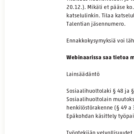
20.12.). Mikäli et pääse ko
katselulinkin. Tilaa katsel
Talentian jäsennumero.
Ennakkokysymyksiä voi lähe
Webinaarissa saa tietoa m
Lainsäädäntö
Sosiaalihuoltolaki § 48 ja 
Sosiaalihuoltolain muutoks
henkilöstörakenne (§ 49 a
Epäkohdan käsittely työpai
Työntekijän velvollisuudet