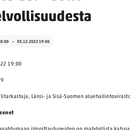
lvollisuudesta
18:00
03.12.2022 19:00
022 19:00
19
litarkastaja, Länsi- ja Sisä-Suomen aluehallintovirast
äsenet
tapahtumaan ilmoittautuneiden on mahdollista katsoa s