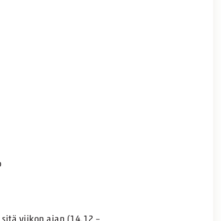
o
itä viikon ajan (14.12 –