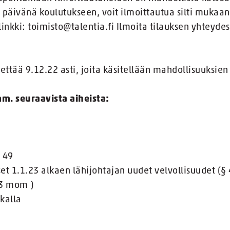
. päivänä koulutukseen, voit ilmoittautua silti mukaan 
ulinkki: toimisto@talentia.fi Ilmoita tilauksen yhteyde
ttää 9.12.22 asti, joita käsitellään mahdollisuuksie
m. seuraavista aiheista:
§ 49
et 1.1.23 alkaen lähijohtajan uudet velvollisuudet (§
 3 mom )
kalla