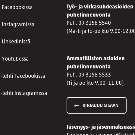
Työ- ja virkasuhdeasioiden
a Facebookissa
puhelinneuvonta
Puh. 09 3158 5540
a Instagramissa
(Ma-ti ja to-pe klo 9.00-12.0
 Linkedinissä
Ammatillisten asioiden
a Youtubessa
puhelinneuvonta
Puh. 09 3158 5533
a-lehti Facebookissa
(Ti ja pe klo 9.00–11.00)
a-lehti Instagramissa
KIRJAUDU SISÄÄN
Jäsenyys- ja jäsenmaksuasi