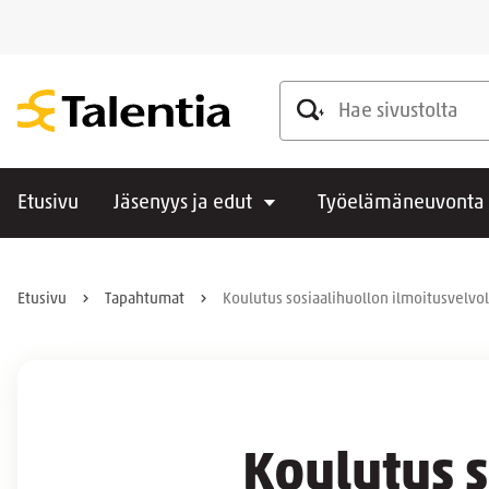
Hae sivustolta
Etusivu
Jäsenyys ja edut
Työelämäneuvonta
Etusivu
Tapahtumat
Koulutus sosiaalihuollon ilmoitusvelvo
Koulutus s