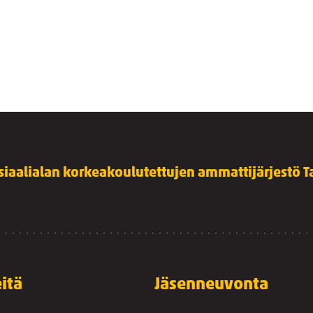
siaalialan korkeakoulutettujen ammattijärjestö Ta
itä
Jäsenneuvonta