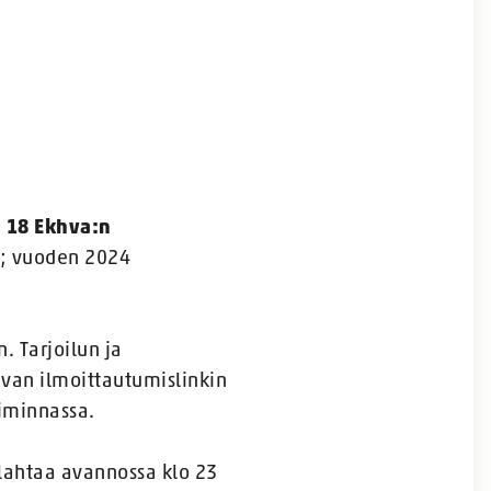
o 18 Ekhva:n
t; vuoden 2024
. Tarjoilun ja
evan ilmoittautumislinkin
oiminnassa.
lahtaa avannossa klo 23