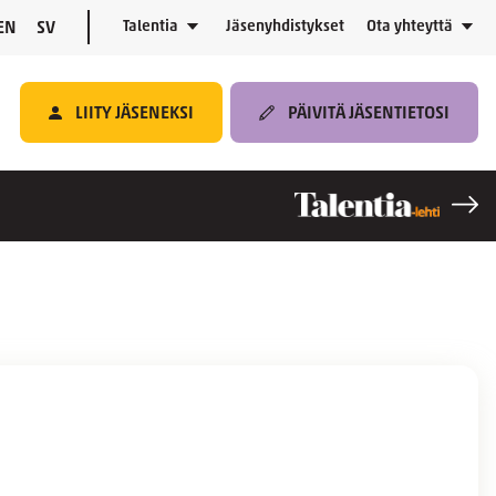
Talentia
Jäsenyhdistykset
Ota yhteyttä
EN
SV
LIITY JÄSENEKSI
PÄIVITÄ JÄSENTIETOSI