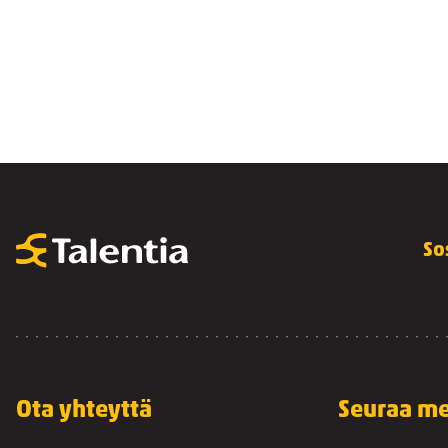
So
Ota yhteyttä
Seuraa me