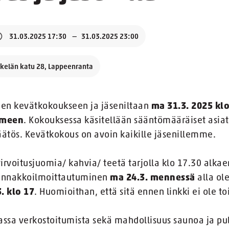
31.03.2025 17:30
31.03.2025 23:00
äkelän katu 28, Lappeenranta
en kevätkokoukseen ja jäseniltaan
ma 31.3. 2025 kl
emeen
. Kokouksessa käsitellään sääntömääräiset asia
äätös. Kevätkokous on avoin kaikille jäsenillemme.
virvoitusjuomia/ kahvia/ teetä tarjolla klo 17.30 alkaen
 ennakkoilmoittautuminen
ma 24.3. mennessä
alla ol
. klo 17
. Huomioithan, että sitä ennen linkki ei ole t
assa verkostoitumista sekä mahdollisuus saunoa ja pu