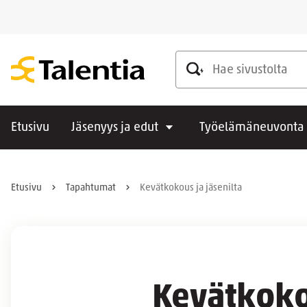
Hae sivustolta
Etusivu
Jäsenyys ja edut
Työelämäneuvonta
Etusivu
Tapahtumat
Kevätkokous ja jäsenilta
Kevätkokou