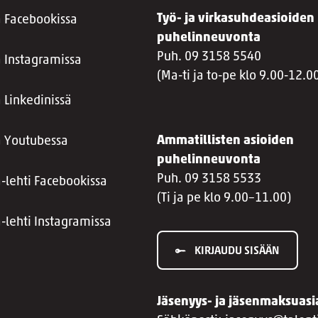
Työ- ja virkasuhdeasioiden
a Facebookissa
puhelinneuvonta
Puh. 09 3158 5540
a Instagramissa
(Ma-ti ja to-pe klo 9.00-12.0
 Linkedinissä
Ammatillisten asioiden
a Youtubessa
puhelinneuvonta
Puh. 09 3158 5533
a-lehti Facebookissa
(Ti ja pe klo 9.00–11.00)
a-lehti Instagramissa
KIRJAUDU SISÄÄN
Jäsenyys- ja jäsenmaksuasi