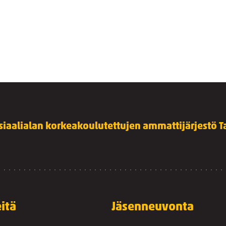
siaalialan korkeakoulutettujen ammattijärjestö Ta
itä
Jäsenneuvonta