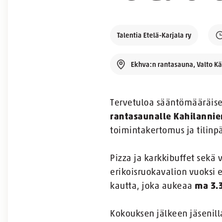
Talentia Etelä-Karjala ry
Ekhva:n rantasauna, Valto K
Tervetuloa sääntömääräise
rantasaunalle Kahilanni
toimintakertomus ja tilinp
Pizza ja karkkibuffet sekä 
erikoisruokavalion vuoksi
kautta, joka aukeaa
ma 3.3
Kokouksen jälkeen jäsenill