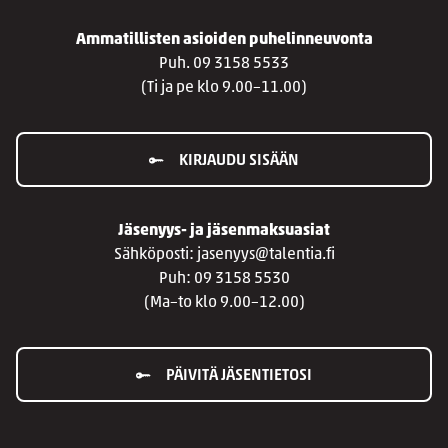
Ammatillisten asioiden puhelinneuvonta
Puh. 09 3158 5533
(Ti ja pe klo 9.00–11.00)
KIRJAUDU SISÄÄN
Jäsenyys- ja jäsenmaksuasiat
Sähköposti: jasenyys@talentia.fi
Puh: 09 3158 5530
(Ma–to klo 9.00–12.00)
PÄIVITÄ JÄSENTIETOSI