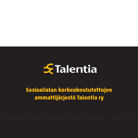
Sosiaalialan korkeakoulutettujen
ammattijärjestö Talentia ry