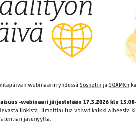
 juhlapäivän webinaarin yhdessä
Sosnetin
ja
SOAMKn
ka
aisuus -webinaari järjestetään 17.3.2026 klo 13.00
evasta linkistä. Ilmoittautua voivat kaikki aiheesta k
Talentian jäsenyyttä.