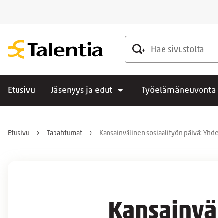
Hae sivustolta
Etusivu
Jäsenyys ja edut
Työelämäneuvonta
Etusivu
Tapahtumat
Kansainvälinen sosiaalityön päivä: Yhd
Kansainväl