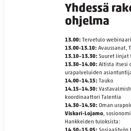
Yhdessä rak
ohjelma
13.00:
Tervetulo webinaarii
13.00-13.10:
Avaussanat, 
13.10–13.30:
Suuret linjat
13.30–14.00:
Altista itses
urapalveluiden asiantuntij
14.00–14.15:
Tauko
14.15–14.30:
Vastavalmistu
koordinaattori Talentia
14.30–14.50:
Oman urapolu
Viskari-Lojamo
, sosionomi
Hankkeiden tuloksista:
14.50–15.05:
Sosiaalityön 