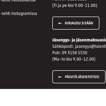
a-lehti Facebookissa
(Ti ja pe klo 9.00–11.00)
a-lehti Instagramissa
KIRJAUDU SISÄÄN
Jäsenyys- ja jäsenmaksuasi
Sähköposti: jasenyys@talenti
Puh: 09 3158 5530
(Ma–to klo 9.00–12.00)
PÄIVITÄ JÄSENTIETOSI