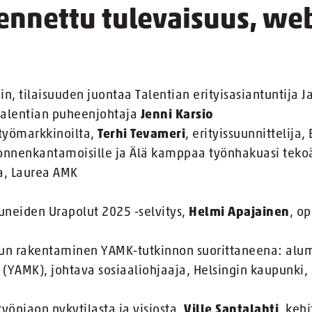
ennettu tulevaisuus, we
n, tilaisuuden juontaa Talentian erityisasiantuntija 
Talentian puheenjohtaja
Jenni Karsio
 työmarkkinoilta,
Terhi Tevameri
, erityissuunnittelija,
i onnenkantamoisille ja Älä kamppaa työnhakuasi tekoä
a, Laurea AMK
neiden Urapolut 2025 -selvitys,
Helmi Apajainen
, o
n rakentaminen YAMK-tutkinnon suorittaneena: al
 (YAMK), johtava sosiaaliohjaaja, Helsingin kaupunki,
työnjaon nykytilasta ja visiosta,
Ville Santalahti
, keh