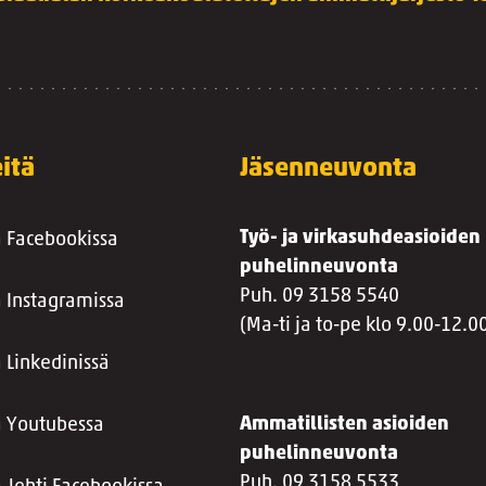
itä
Jäsenneuvonta
Työ- ja virkasuhdeasioiden
a Facebookissa
puhelinneuvonta
Puh. 09 3158 5540
a Instagramissa
(Ma-ti ja to-pe klo 9.00-12.0
 Linkedinissä
Ammatillisten asioiden
a Youtubessa
puhelinneuvonta
Puh. 09 3158 5533