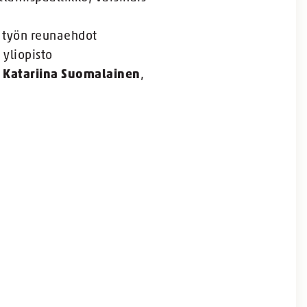
a työn reunaehdot
 yliopisto
a
Katariina Suomalainen
,