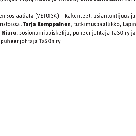
 sosiaaliala (VETOISA) – Rakenteet, asiantuntijuus j
istöissä,
Tarja Kemppainen
, tutkimuspäällikkö, Lapin
 Kiuru
, sosionomiopiskelija, puheenjohtaja TaSO ry j
rapuheenjohtaja TaSOn ry