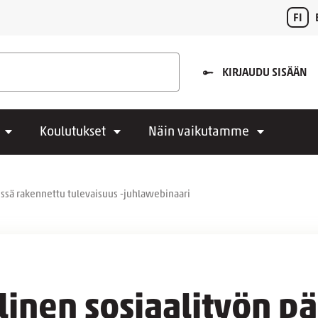
FI
KIRJAUDU SISÄÄN
Koulutukset
Näin vaikutamme
essä rakennettu tulevaisuus -juhlawebinaari
inen sosiaalityön pä