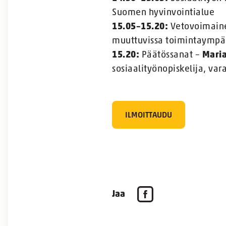
Suomen hyvinvointialue
15.05–15.20:
Vetovoimainen
muuttuvissa toimintaympär
15.20:
Päätössanat –
Maria
sosiaalityönopiskelija, va
ILMOITTAUDU
Jaa