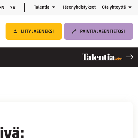
Talentia
Jäsenyhdistykset
Ota yhteyttä
EN
SV
LIITY JÄSENEKSI
PÄIVITÄ JÄSENTIETOSI
ivä: