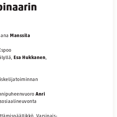
binaarin
Jaana
Manssila
 Espoo
lyllä,
Esa Hukkanen
,
piskelijatoiminnan
umnipuheenvuoro
Anri
 sosiaalineuvonta
ittämispäällikkö, Varsinais-