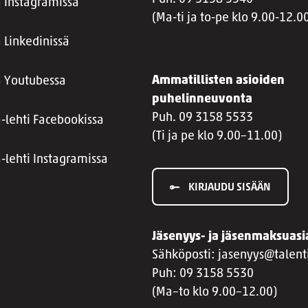
a Instagramissa
(Ma-ti ja to-pe klo 9.00-12.0
 Linkedinissä
Ammatillisten asioiden
a Youtubessa
puhelinneuvonta
Puh. 09 3158 5533
a-lehti Facebookissa
(Ti ja pe klo 9.00–11.00)
a-lehti Instagramissa
KIRJAUDU SISÄÄN
Jäsenyys- ja jäsenmaksuasi
Sähköposti: jasenyys@talenti
Puh: 09 3158 5530
(Ma–to klo 9.00–12.00)