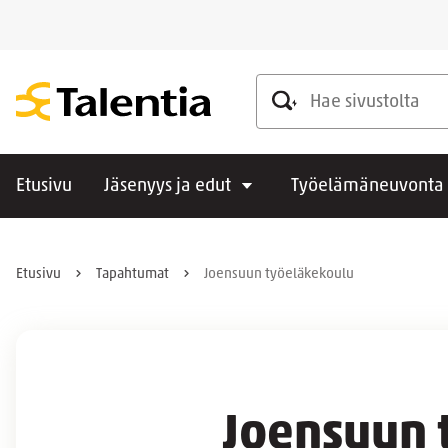
Hae sivustolta
Etusivu
Jäsenyys ja edut
Työelämäneuvonta
Etusivu
Tapahtumat
Joensuun työeläkekoulu
Joensuun 