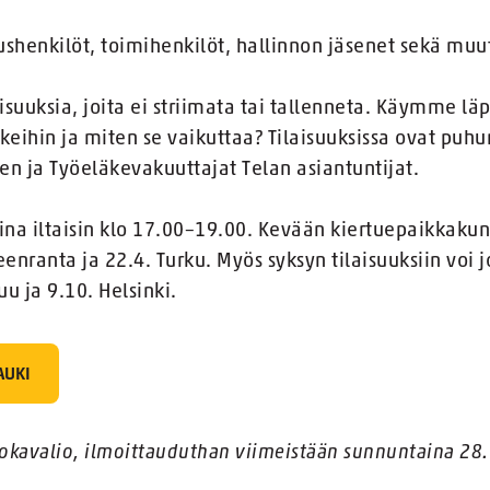
shenkilöt, toimihenkilöt, hallinnon jäsenet sekä muut 
suuksia, joita ei striimata tai tallenneta. Käymme lä
 keihin ja miten se vaikuttaa? Tilaisuuksissa ovat puh
en ja Työeläkevakuuttajat Telan asiantuntijat.
ina iltaisin klo 17.00–19.00. Kevään kiertuepaikkakun
enranta ja 22.4. Turku. Myös syksyn tilaisuuksiin voi j
u ja 9.10. Helsinki.
AUKI
ruokavalio, ilmoittauduthan viimeistään
sunnuntaina 28