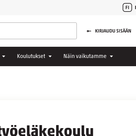
FI
KIRJAUDU SISÄÄN
Koulutukset
Näin vaikutamme
työeläkekoulu