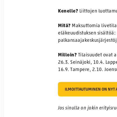
Kenelle?
Liittojen luottamu
Mitä?
Maksuttomia livetilai
eläkeuudistuksen sisältöä:
palkansaajakeskusjärjestöj
Milloin?
Tilaisuudet ovat a
26.3. Seinäjoki, 10.4. Lappe
16.9. Tampere, 2.10. Joensu
ILMOITTAUTUMINEN ON NYT 
Jos sinulla on jokin erityis