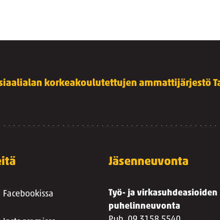
siaalialan korkeakoulutettujen ammattijärjestö Ta
itä
Jäsenneuvonta
Työ- ja virkasuhdeasioiden
a Facebookissa
puhelinneuvonta
Puh. 09 3158 5540