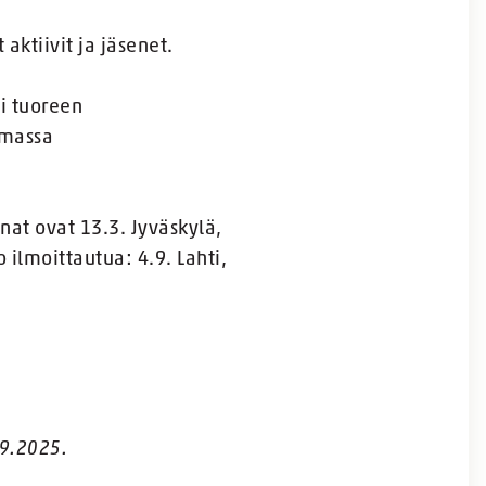
aktiivit ja jäsenet.
pi tuoreen
umassa
nat ovat 13.3. Jyväskylä,
o ilmoittautua: 4.9. Lahti,
.9.202
5.