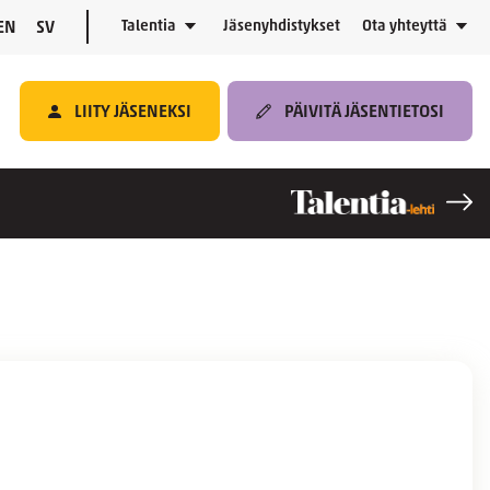
Talentia
Jäsenyhdistykset
Ota yhteyttä
EN
SV
LIITY JÄSENEKSI
PÄIVITÄ JÄSENTIETOSI