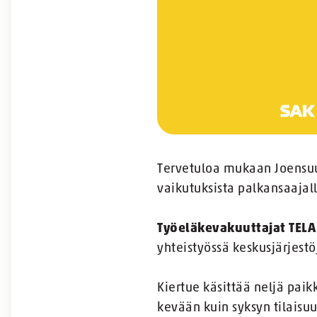
Tervetuloa mukaan Joensuu
vaikutuksista palkansaajall
Työeläkevakuuttajat TELA
yhteistyössä keskusjärjestö
Kiertue käsittää neljä paik
kevään kuin syksyn tilaisuu