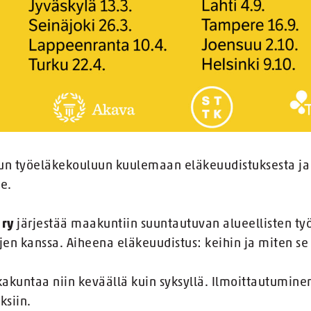
n työeläkekouluun kuulemaan eläkeuudistuksesta ja 
e.
 ry
järjestää maakuntiin suuntautuvan alueellisten ty
jen kanssa. Aiheena eläkeuudistus: keihin ja miten se
kakuntaa niin keväällä kuin syksyllä. Ilmoittautuminen
ksiin.