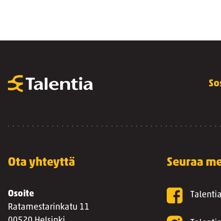
So
Ota yhteyttä
Seuraa me
Osoite
Talenti
Ratamestarinkatu 11
00520 Helsinki