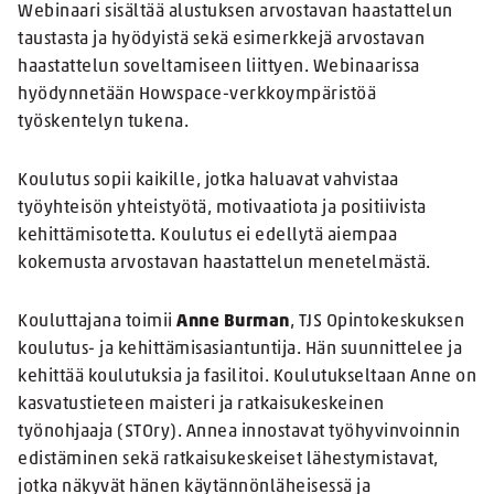
Webinaari sisältää alustuksen arvostavan haastattelun
taustasta ja hyödyistä sekä esimerkkejä arvostavan
haastattelun soveltamiseen liittyen. Webinaarissa
hyödynnetään Howspace-verkkoympäristöä
työskentelyn tukena.
Koulutus sopii kaikille, jotka haluavat vahvistaa
työyhteisön yhteistyötä, motivaatiota ja positiivista
kehittämisotetta. Koulutus ei edellytä aiempaa
kokemusta arvostavan haastattelun menetelmästä.
Kouluttajana toimii
Anne Burman
, TJS Opintokeskuksen
koulutus- ja kehittämisasiantuntija. Hän suunnittelee ja
kehittää koulutuksia ja fasilitoi. Koulutukseltaan Anne on
kasvatustieteen maisteri ja ratkaisukeskeinen
työnohjaaja (STOry). Annea innostavat työhyvinvoinnin
edistäminen sekä ratkaisukeskeiset lähestymistavat,
jotka näkyvät hänen käytännönläheisessä ja