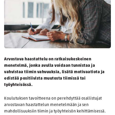
Arvostava haastattelu on ratkaisukeskeinen
menetelmä, jonka avulla voidaan tunnistaa ja
vahvistaa tiimin vahvuuksia, lisätä motivaatiota ja
edistää positiivista muutosta tiimissä tai
työyhteisössä.
Koulutuksen tavoitteena on perehdyttää osallistujat
arvostavan haastattelun menetelmään ja sen
mahdollisuuksiin tiimin ja työyhteisön kehittämisessä.