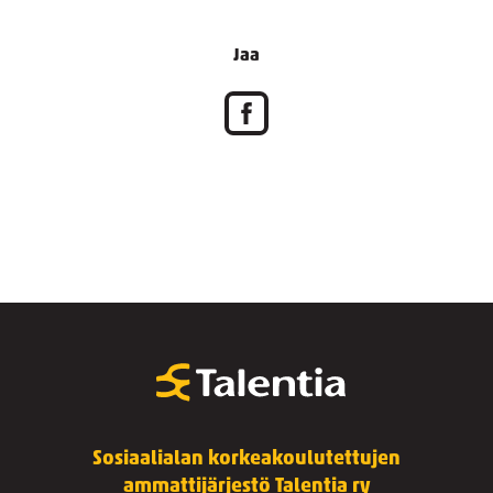
Jaa
Sosiaalialan korkeakoulutettujen
ammattijärjestö Talentia ry