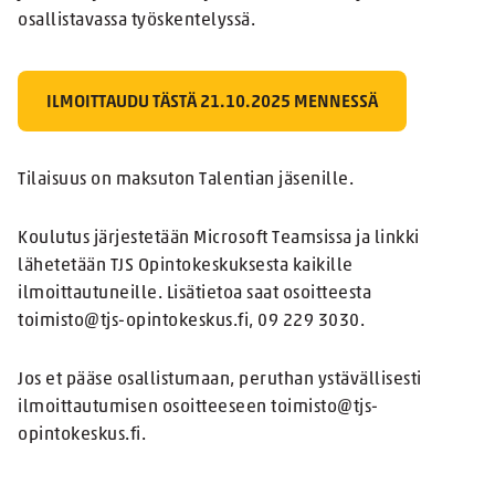
osallistavassa työskentelyssä.
ILMOITTAUDU TÄSTÄ 21.10.2025 MENNESSÄ
Tilaisuus on maksuton Talentian jäsenille.
Koulutus järjestetään Microsoft Teamsissa ja linkki
lähetetään TJS Opintokeskuksesta kaikille
ilmoittautuneille. Lisätietoa saat osoitteesta
toimisto@tjs-opintokeskus.fi, 09 229 3030.
Jos et pääse osallistumaan, peruthan ystävällisesti
ilmoittautumisen osoitteeseen toimisto@tjs-
opintokeskus.fi.