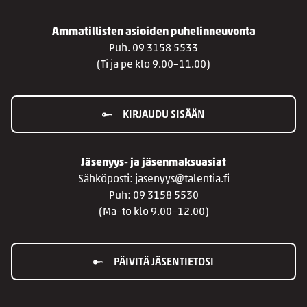
Ammatillisten asioiden puhelinneuvonta
Puh. 09 3158 5533
(Ti ja pe klo 9.00–11.00)
KIRJAUDU SISÄÄN
Jäsenyys- ja jäsenmaksuasiat
Sähköposti: jasenyys@talentia.fi
Puh: 09 3158 5530
(Ma–to klo 9.00–12.00)
PÄIVITÄ JÄSENTIETOSI