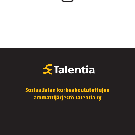
Sosiaalialan korkeakoulutettujen
ammattijärjestö Talentia ry