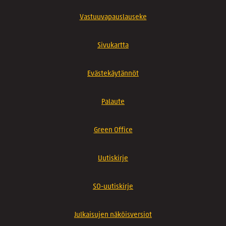
Vastuuvapauslauseke
Sivukartta
Evästekäytännöt
Palaute
Green Office
Uutiskirje
SO-uutiskirje
Julkaisujen näköisversiot