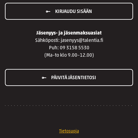
KIRJAUDU SISÄÄN
Jäsenyys- ja jäsenmaksuasiat
Sähköposti: jasenyys@talentia.fi
Puh: 09 3158 5530
(Ma–to klo 9.00–12.00)
PÄIVITÄ JÄSENTIETOSI
Tietosuoja