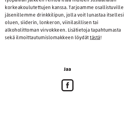
työpäivän jälkeen rentoa iltaa muiden sosiaalialan
korkeakoulutettujen kanssa. Tarjoamme osallistuville
jäsenillemme drinkkilipun, jolla voit lunastaa itsellesi
oluen, siiderin, lonkeron, viinilasillisen tai
alkoholittoman virvokkeen. Lisätietoja tapahtumasta
sekä ilmoittautumislomakkeen löydät
tästä
!
Jaa