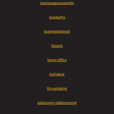
Vastuuvapauslauseke
Sivukartta
Evästekäytännöt
Palaute
Green Office
Uutiskirje
SO-uutiskirje
Julkaisujen näköisversiot