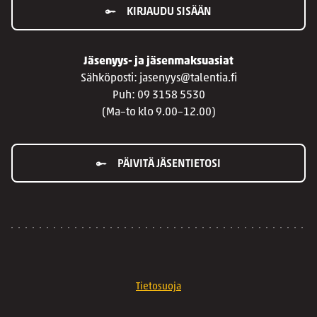
KIRJAUDU SISÄÄN
Jäsenyys- ja jäsenmaksuasiat
Sähköposti: jasenyys@talentia.fi
Puh: 09 3158 5530
(Ma–to klo 9.00–12.00)
PÄIVITÄ JÄSENTIETOSI
Tietosuoja