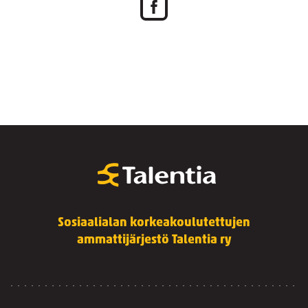
Sosiaalialan korkeakoulutettujen
ammattijärjestö Talentia ry