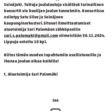
Seinäjoki. Tuttuja joululauluja sisältävä tarinallinen
konsertti vie kuulijan joulun tunnelmiin. Konsertissa
esiintyy Satu Silvo ja Seinäjoen
kaupunginorkesteri.Sitovat ilmoittautumiset
aluetoimija Sari Palomäen sähköpostiin
sari.s.palomaki@gmail.com
viimeistään 30.11.2024.
Lippuja ostettu 10 kpl.
Kiitos tämän vuoden tapahtumiin osallistuneille ja
ihanaa joulun aikaa kaikille!
t. Aluetoimija Sari Palomäki
Jaa