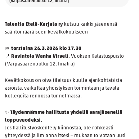
(Varpasaarenpolku 12, Imatra)
Talentia Etelä-Karjala ry
kutsuu kaikki jäsenensä
sääntömääräiseen kevätkokoukseen
📅
torstaina 26.3.2026 klo 17.30
📍
Ravintola Wanha Virveli
, Vuoksen Kalastuspuisto
(Varpasaarenpolku 12, Imatra)
Kevätkokous on oiva tilaisuus kuulla ajankohtaisista
asioista, vaikuttaa yhdistyksen toimintaan ja tavata
kollegoita rennossa tunnelmassa.
✨
Täydennämme hallitusta yhdellä varajäsenellä
loppuvuodeksi.
Jos hallitustyöskentely kiinnostaa, ole rohkeasti
yhteydessä ja ilmianna itsesi – mukaan toivotaan uusi