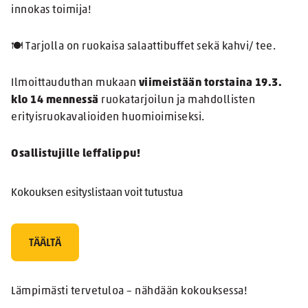
innokas toimija!
🍽️ Tarjolla on ruokaisa salaattibuffet sekä kahvi/ tee.
Ilmoittauduthan mukaan
viimeistään torstaina 19.3.
klo 14 mennessä
ruokatarjoilun ja mahdollisten
erityisruokavalioiden huomioimiseksi.
Osallistujille leffalippu!
Kokouksen esityslistaan voit tutustua
TÄÄLTÄ
Lämpimästi tervetuloa – nähdään kokouksessa!