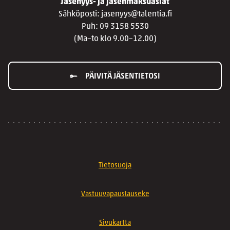
Jäsenyys- ja jäsenmaksuasiat
Sähköposti: jasenyys@talentia.fi
Puh: 09 3158 5530
(Ma–to klo 9.00–12.00)
PÄIVITÄ JÄSENTIETOSI
Tietosuoja
Vastuuvapauslauseke
Sivukartta