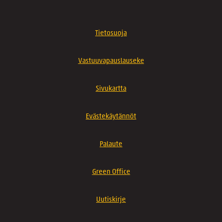
Tietosuoja
Vastuuvapauslauseke
Sivukartta
Evästekäytännöt
Palaute
Green Office
Uutiskirje