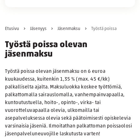
Etusivu
Jäsenyys
Jäsenmaksu
Työstä poissa
Työstä poissa olevan
jäsenmaksu
Työstä poissa olevan jäsenmaksu on 6 euroa
kuukaudessa, kuitenkin 1,35 % (max. 45 €/kk)
palkalliselta ajalta. Maksuluokka koskee työttömiä,
palkattomalla sairauslomalla, vanhempainvapaalla,
kuntoutustuella, hoito-, opinto-, virka- tai
vuorotteluvapaalla olevia, ulkomailla tai
asepalveluksessa olevia sekä päätoimisesti opiskelevia
varsinaisia jäseniä. Ilmoitathan palkattoman poissaolosi
jäsenpalveluneuvojille laskutusta varten!