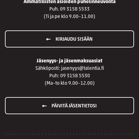
Ammatillisten asioiden puhelinneuvonta
Puh. 09 3158 5533
(Ti ja pe klo 9.00–11.00)
KIRJAUDU SISÄÄN
Jäsenyys- ja jäsenmaksuasiat
Sähköposti: jasenyys@talentia.fi
Puh: 09 3158 5530
(Ma–to klo 9.00–12.00)
PÄIVITÄ JÄSENTIETOSI