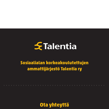
Sosiaalialan korkeakoulutettujen
ammattijärjestö Talentia ry
Ota yhteyttä