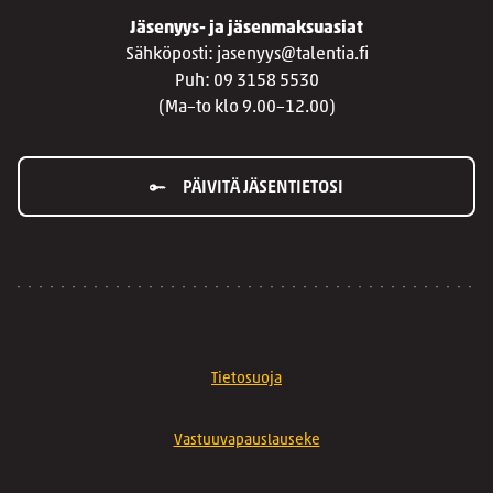
Jäsenyys- ja jäsenmaksuasiat
Sähköposti: jasenyys@talentia.fi
Puh: 09 3158 5530
(Ma–to klo 9.00–12.00)
PÄIVITÄ JÄSENTIETOSI
Tietosuoja
Vastuuvapauslauseke