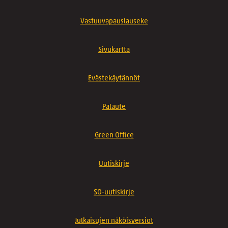
Vastuuvapauslauseke
Sivukartta
Evästekäytännöt
Palaute
Green Office
Uutiskirje
SO-uutiskirje
Julkaisujen näköisversiot