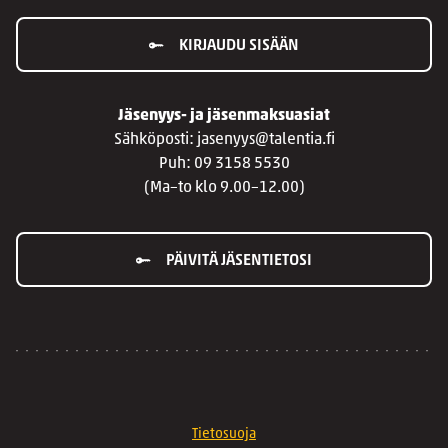
KIRJAUDU SISÄÄN
Jäsenyys- ja jäsenmaksuasiat
Sähköposti: jasenyys@talentia.fi
Puh: 09 3158 5530
(Ma–to klo 9.00–12.00)
PÄIVITÄ JÄSENTIETOSI
Tietosuoja