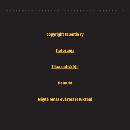
Copyright Talentia ry
Tietosuoja
Tilaa uutiskirje
Palaute
Näytä omat evästeasetukseni