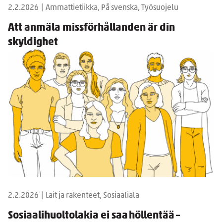
2.2.2026
|
Ammattietiikka, På svenska, Työsuojelu
Att anmäla missförhållanden är din
skyldighet
2.2.2026
|
Lait ja rakenteet, Sosiaaliala
Sosiaalihuoltolakia ei saa höllentää –