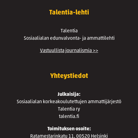
Talentia-lehti
Talentia
Sosiaalialan edunvalvonta- ja ammattilehti
Vastuullista journalismia >>
Yhteystiedot
Julkaisija:
Sosiaalialan korkeakoulutettujen ammattijärjestö
Talentia ry
talentia.fi
Toimituksen osoite:
Ratamestarinkatu 11, 00520 Helsinki