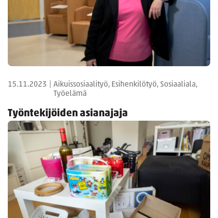
15.11.2023
|
Aikuissosiaalityö, Esihenkilötyö, Sosiaaliala,
Työelämä
Työntekijöiden asianajaja