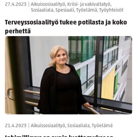
27.4.2023
|
Aikuissosiaalityö, Kriisi- ja vakivaltatyö,
Sosiaaliala, Spesiaali, Työelämä, Työyhteisöt
Terveyssosiaalityö tukee potilasta ja koko
perhettä
21.4.2023
|
Aikuissosiaalityö, Sosiaaliala, Työelämä