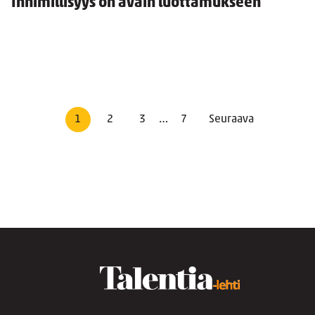
Inhimillisyys on avain luottamukseen
1
2
3
…
7
Seuraava