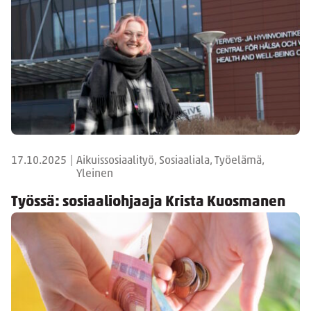
17.10.2025
|
Aikuissosiaalityö, Sosiaaliala, Työelämä,
Yleinen
Työssä: sosiaaliohjaaja Krista Kuosmanen