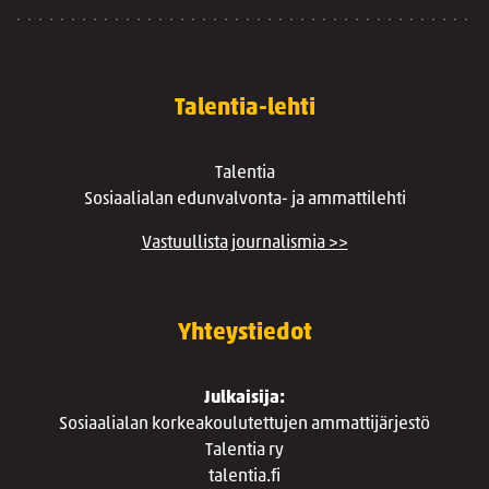
Talentia-lehti
Talentia
Sosiaalialan edunvalvonta- ja ammattilehti
Vastuullista journalismia >>
Yhteystiedot
Julkaisija:
Sosiaalialan korkeakoulutettujen ammattijärjestö
Talentia ry
talentia.fi