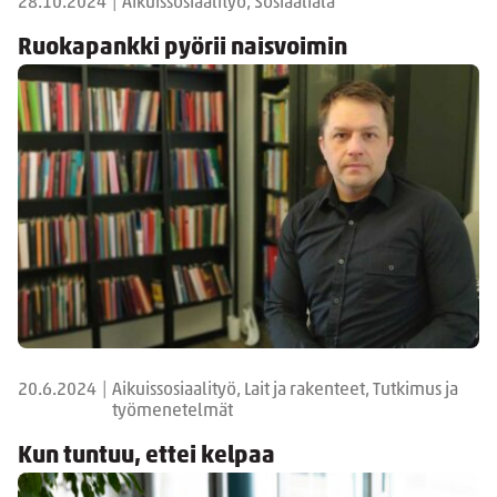
28.10.2024
|
Aikuissosiaalityö, Sosiaaliala
Ruokapankki pyörii naisvoimin
20.6.2024
|
Aikuissosiaalityö, Lait ja rakenteet, Tutkimus ja
työmenetelmät
Kun tuntuu, ettei kelpaa