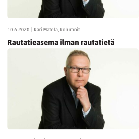
10.6.2020
|
Kari Matela, Kolumnit
Rautatieasema ilman rautatietä