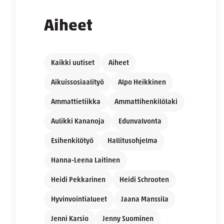
Aiheet
Kaikki uutiset
Aiheet
Aikuissosiaalityö
Alpo Heikkinen
Ammattietiikka
Ammattihenkilölaki
Aulikki Kananoja
Edunvalvonta
Esihenkilötyö
Hallitusohjelma
Hanna-Leena Laitinen
Heidi Pekkarinen
Heidi Schrooten
Hyvinvointialueet
Jaana Manssila
Jenni Karsio
Jenny Suominen