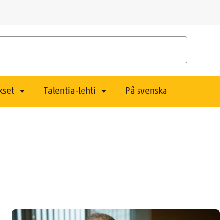
kset
Talentia-lehti
På svenska