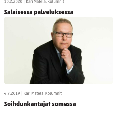
10.2.2020
|
Kari Matela, Kolumnit
Salaisessa palveluksessa
4.7.2019
|
Kari Matela, Kolumnit
Soihdunkantajat somessa