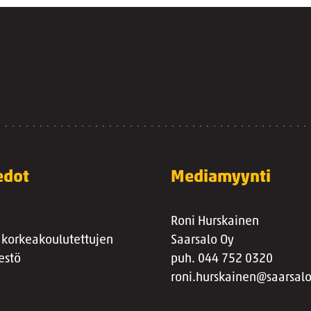
edot
Mediamyynti
Roni Hurskainen
 korkeakoulutettujen
Saarsalo Oy
estö
puh. 044 752 0320
roni.hurskainen@saarsalo