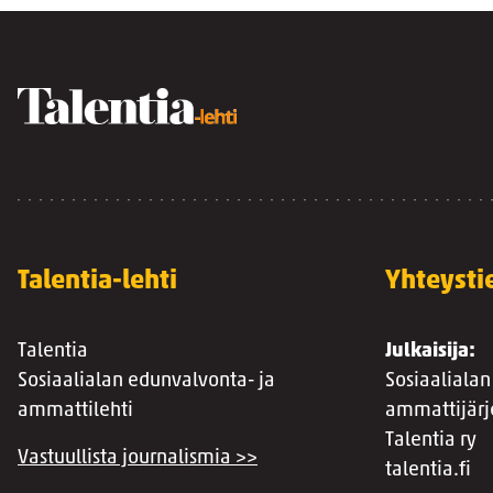
Talentia-lehti
Yhteysti
Talentia
Julkaisija:
Sosiaalialan edunvalvonta- ja
Sosiaalialan
ammattilehti
ammattijärj
Talentia ry
Vastuullista journalismia >>
talentia.fi