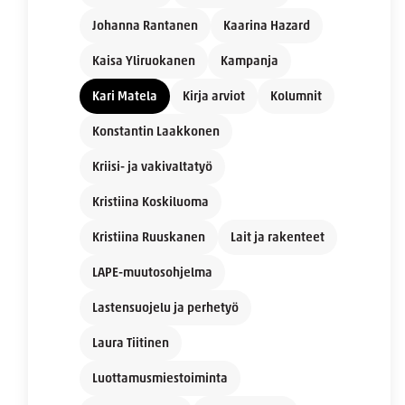
Johanna Rantanen
Kaarina Hazard
Kaisa Yliruokanen
Kampanja
Kari Matela
Kirja arviot
Kolumnit
Konstantin Laakkonen
Kriisi- ja vakivaltatyö
Kristiina Koskiluoma
Kristiina Ruuskanen
Lait ja rakenteet
LAPE-muutosohjelma
Lastensuojelu ja perhetyö
Laura Tiitinen
Luottamusmiestoiminta