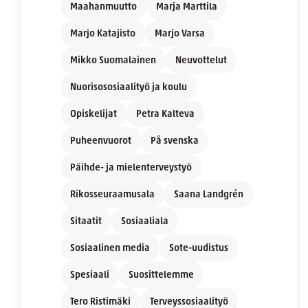
Maahanmuutto
Marja Marttila
Marjo Katajisto
Marjo Varsa
Mikko Suomalainen
Neuvottelut
Nuorisososiaalityö ja koulu
Opiskelijat
Petra Kalteva
Puheenvuorot
På svenska
Päihde- ja mielenterveystyö
Rikosseuraamusala
Saana Landgrén
Sitaatit
Sosiaaliala
Sosiaalinen media
Sote-uudistus
Spesiaali
Suosittelemme
Tero Ristimäki
Terveyssosiaalityö