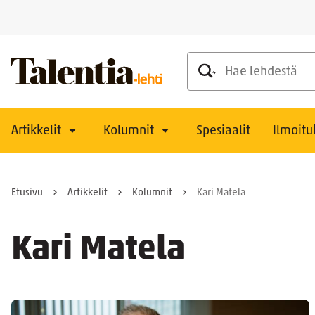
Hae lehdestä
Artikkelit
Kolumnit
Spesiaalit
Ilmoitu
Etusivu
Artikkelit
Kolumnit
Kari Matela
Kari Matela