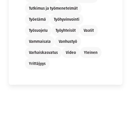
Tutkimus ja työmenetelmät
Työelämä
Työhyvinvointi
Työsuojelu
Työyhteisöt
Vaalit
Vammaisala
Vanhustyö
Varhaiskasvatus
Video
Yleinen
Yrittäjyys