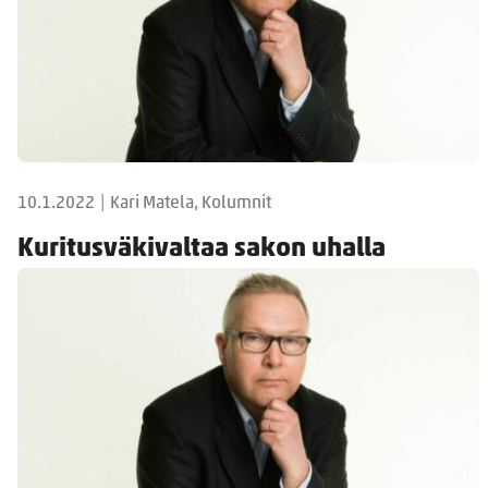
10.1.2022
|
Kari Matela, Kolumnit
Kuritusväkivaltaa sakon uhalla