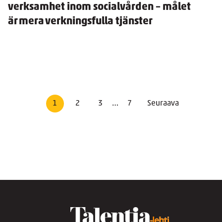
verksamhet inom socialvården – målet
är mera verkningsfulla tjänster
1
2
3
…
7
Seuraava