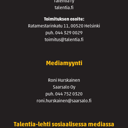
Talentia ry
talentia.fi
Toimituksen osoite:
Ratamestarinkatu 11, 00520 Helsinki
puh. 044 329 0029
toimitus@talentia.fi
Mediamyynti
Roni Hurskainen
Saarsalo Oy
puh. 044 752 0320
roni.hurskainen@saarsalo.fi
Talentia-lehti sosiaalisessa mediassa