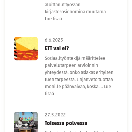
aloittanut työssäni
kirjastososionomina muutama …
Lue lisää
6.6.2025
ETT vai ei?
Sosiaalityöntekijä määrittelee
palvelutarpeen arvioinnin
yhteydessä, onko asiakas erityisen
tuen tarpeessa. Linjanveto tuottaa
monille päänvaivaa, koska …
Lue
lisää
27.5.2022
Toisessa polvessa