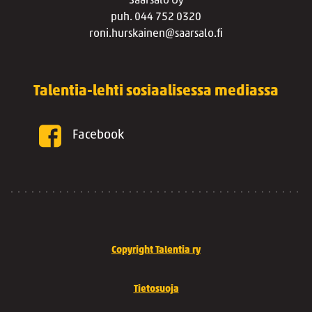
Saarsalo Oy
puh. 044 752 0320
roni.hurskainen@saarsalo.fi
Talentia-lehti sosiaalisessa mediassa
Facebook
Copyright Talentia ry
Tietosuoja