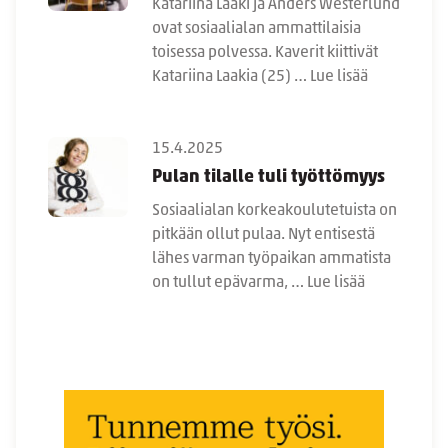
Katariina Laaki ja Anders Westerlund
ovat sosiaalialan ammattilaisia
toisessa polvessa. Kaverit kiittivät
Katariina Laakia (25) …
Lue lisää
15.4.2025
Pulan tilalle tuli työttömyys
Sosiaalialan korkeakoulutetuista on
pitkään ollut pulaa. Nyt entisestä
lähes varman työpaikan ammatista
on tullut epävarma, …
Lue lisää