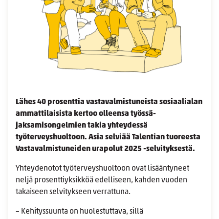
Lähes 40 prosenttia vastavalmistuneista sosiaalialan
ammattilaisista kertoo olleensa työssä­
jaksamisongelmien takia yhteydessä
työterveyshuoltoon. Asia selviää Talentian tuoreesta
Vastavalmistuneiden urapolut 2025 -selvityksestä.
Yhteydenotot
työterveyshuoltoon ovat lisääntyneet
neljä prosentti­yksikköä edelliseen, kahden vuoden
takaiseen selvitykseen verrattuna.
– Kehityssuunta on huolestuttava, sillä