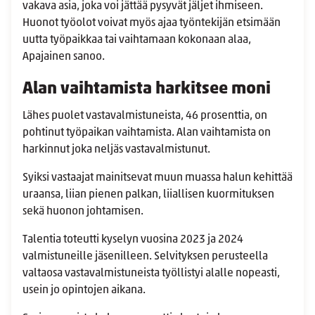
vakava asia, joka voi jättää pysyvät jäljet ihmiseen.
Huonot työolot voivat myös ajaa työntekijän etsimään
uutta työpaikkaa tai vaihtamaan kokonaan alaa,
Apajainen sanoo.
Alan vaihtamista harkitsee moni
Lähes puolet vastavalmistuneista, 46 prosenttia, on
pohtinut työpaikan vaihtamista. Alan vaihtamista on
harkinnut joka neljäs vastavalmistunut.
Syiksi vastaajat mainitsevat muun muassa halun kehittää
uraansa, liian pienen palkan, liiallisen kuormituksen
sekä huonon johtamisen.
Talentia toteutti kyselyn vuosina 2023 ja 2024
valmistuneille jäsenilleen. Selvityksen perusteella
valtaosa vastavalmistuneista työllistyi alalle nopeasti,
usein jo opintojen aikana.