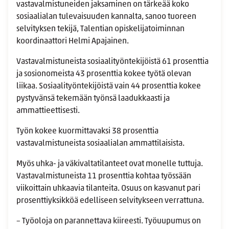
vastavalmistuneiden jaksaminen on tärkeää koko
sosiaalialan tulevaisuuden kannalta, sanoo tuoreen
selvityksen tekijä, Talentian opiskelijatoiminnan
koordinaattori Helmi Apajainen.
Vastavalmistuneista sosiaalityön­tekijöistä 61 prosenttia
ja sosionomeista 43 prosenttia kokee työtä olevan
liikaa. Sosiaalityöntekijöistä vain 44 prosenttia kokee
pystyvänsä tekemään työnsä laadukkaasti ja
ammattieettisesti.
Työn kokee kuormittavaksi 38 prosenttia
vastavalmistuneista sosiaalialan ammattilaisista.
Myös uhka- ja väkivaltatilanteet ovat monelle tuttuja.
Vastavalmistuneista 11 prosenttia kohtaa työssään
viikoittain uhkaavia tilanteita. Osuus on kasvanut pari
prosenttiyksikköä edelliseen selvitykseen verrattuna.
– Työoloja on parannettava kiireesti. Työuupumus on