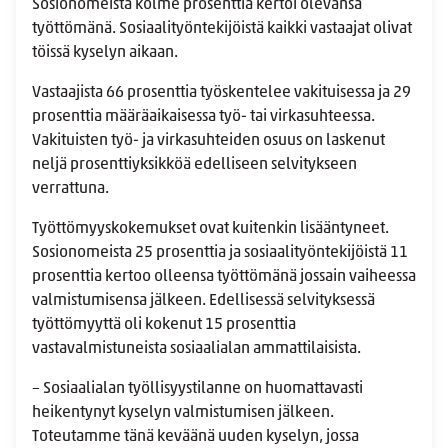
Sosionomeista kolme prosenttia kertoi olevansa
työttömänä. Sosiaalityöntekijöistä kaikki vastaajat olivat
töissä kyselyn aikaan.
Vastaajista 66 prosenttia työskentelee vakituisessa ja 29
prosenttia määräaikaisessa työ- tai virkasuhteessa.
Vakituisten työ- ja virkasuhteiden osuus on laskenut
neljä prosenttiyksikköä edelliseen selvitykseen
verrattuna.
Työttömyyskokemukset ovat kuitenkin lisääntyneet.
Sosionomeista 25 prosenttia ja sosiaalityöntekijöistä 11
prosenttia kertoo olleensa työttömänä jossain vaiheessa
valmistumisensa jälkeen. Edellisessä selvityksessä
työttömyyttä oli kokenut 15 prosenttia
vastavalmistuneista sosiaalialan ammattilaisista.
– Sosiaalialan työllisyystilanne on huomattavasti
heikentynyt kyselyn valmistumisen jälkeen.
Toteutamme tänä keväänä uuden kyselyn, jossa