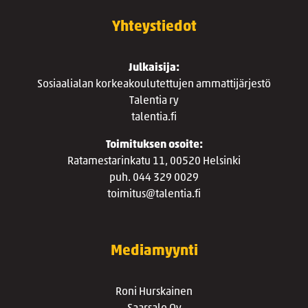
Yhteystiedot
Julkaisija:
Sosiaalialan korkeakoulutettujen ammattijärjestö
Talentia ry
talentia.fi
Toimituksen osoite:
Ratamestarinkatu 11, 00520 Helsinki
puh. 044 329 0029
toimitus@talentia.fi
Mediamyynti
Roni Hurskainen