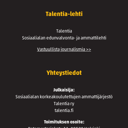
Talentia-lehti
Talentia
Sosiaalialan edunvalvonta- ja ammattilehti
Vastuullista journalismia >>
Yhteystiedot
Julkaisija:
Sosiaalialan korkeakoulutettujen ammattijärjestö
Talentia ry
talentia.fi
Toimituksen osoite: