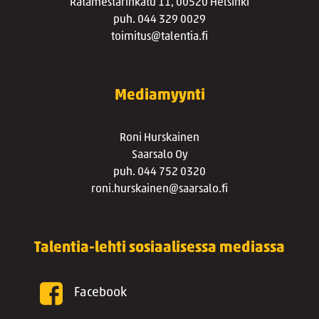
Ratamestarinkatu 11, 00520 Helsinki
puh. 044 329 0029
toimitus@talentia.fi
Mediamyynti
Roni Hurskainen
Saarsalo Oy
puh. 044 752 0320
roni.hurskainen@saarsalo.fi
Talentia-lehti sosiaalisessa mediassa
Facebook