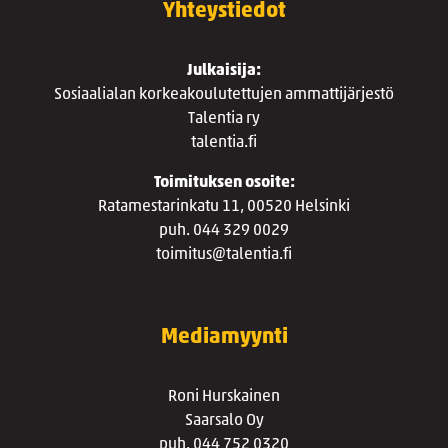
Yhteystiedot
Julkaisija:
Sosiaalialan korkeakoulutettujen ammattijärjestö
Talentia ry
talentia.fi
Toimituksen osoite:
Ratamestarinkatu 11, 00520 Helsinki
puh. 044 329 0029
toimitus@talentia.fi
Mediamyynti
Roni Hurskainen
Saarsalo Oy
puh. 044 752 0320