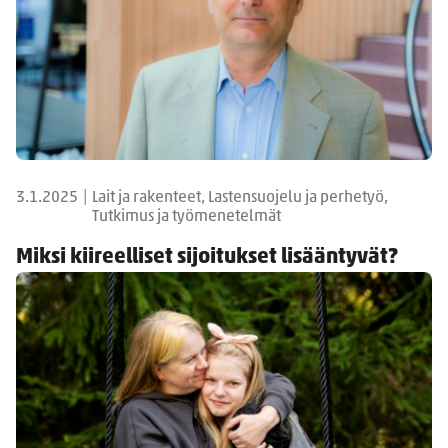
3.1.2025
|
Lait ja rakenteet, Lastensuojelu ja perhetyö,
Tutkimus ja työmenetelmät
Miksi kiireelliset sijoitukset lisääntyvät?