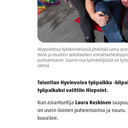
Hivpointissa työskenteleviä yhdistää sama arv
hivin ja muiden seksitautien ennaltaehkäisyy
purkamiseen. Suurin osa työntekijöistä on työ
Jämsä
Talentian Hyvinvoiva työpaikka -kilpai
työpaikaksi valittiin Hivpoint.
Kun asiantuntija
Laura Keskinen
saapuu 
on usein iloinen puheensorina ja nauru. 
kuvailee.