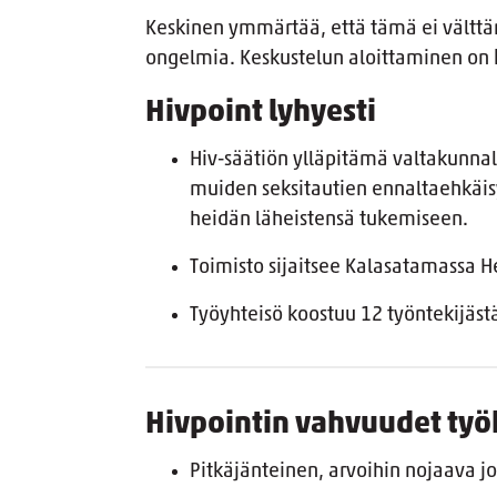
Keskinen ymmärtää, että tämä ei välttäm
ongelmia. Keskustelun aloittaminen on 
Hivpoint lyhyesti
Hiv-säätiön ylläpitämä valtakunnall
muiden seksitautien ennaltaehkäisy
heidän läheistensä tukemiseen.
Toimisto sijaitsee Kalasatamassa H
Työyhteisö koostuu 12 työntekijäs
Hivpointin vahvuudet ty
Pitkäjänteinen, arvoihin nojaava 