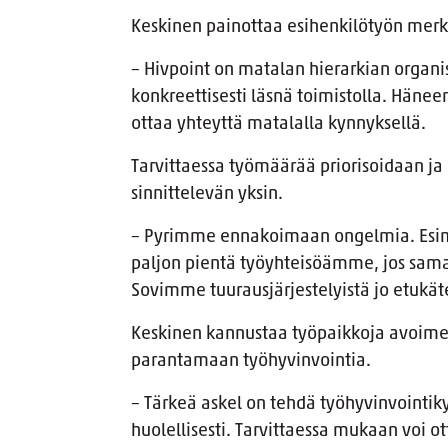
Keskinen painottaa esihenkilötyön merk
– Hivpoint on matalan hierarkian organis
konkreettisesti läsnä toimistolla. Hänee
ottaa yhteyttä matalalla kynnyksellä.
Tarvittaessa työmäärää priorisoidaan ja
sinnittelevän yksin.
– Pyrimme ennakoimaan ongelmia. Esimer
paljon pientä työyhteisöämme, jos sama
Sovimme tuurausjärjestelyistä jo etukä
Keskinen kannustaa työpaikkoja avoimee
parantamaan työhyvinvointia.
– Tärkeä askel on tehdä työhyvinvointiky
huolellisesti. Tarvittaessa mukaan voi 