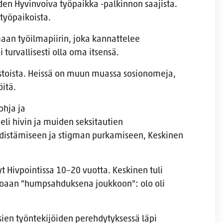
den Hyvinvoiva työpaikka -palkinnon saajista.
n työpaikoista.
aan työilmapiirin, joka kannattelee
i turvallisesti olla oma itsensä.
ustoista. Heissä on muun muassa sosionomeja,
jöitä.
ohja ja
eli hivin ja muiden seksitautien
distämiseen ja stigman purkamiseen, Keskinen
yt Hivpointissa 10–20 vuotta. Keskinen tuli
uloaan ”humpsahduksena joukkoon”: olo oli
en työntekijöiden perehdytyksessä läpi