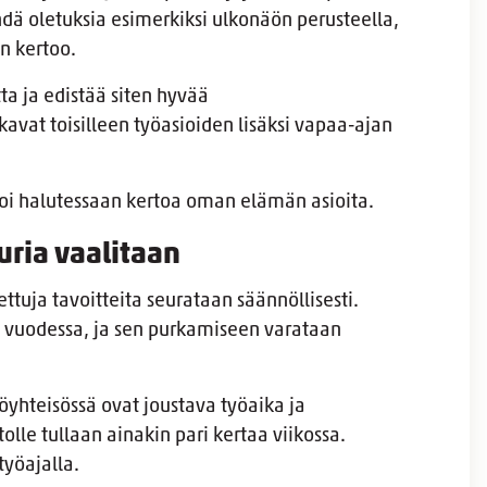
dä oletuksia esimerkiksi ulkonäön perusteella,
en kertoo.
ta ja edistää siten hyvää
akavat toisilleen työasioiden lisäksi vapaa-ajan
 voi halutessaan kertoa oman elämän asioita.
uria vaalitaan
ettuja tavoitteita seurataan säännöllisesti.
n vuodessa, ja sen purkamiseen varataan
öyhteisössä ovat joustava työaika ja
olle tullaan ainakin pari kertaa viikossa.
 työajalla.