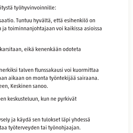
itystä työhyvinvoinnille:
aatio. Tuntuu hyvältä, että esihenkilö on
n ja toiminnanjohtajaan voi kaikissa asioissa
 karsitaan, eikä kenenkään odoteta
kiksi talven flunssakausi voi kuormittaa
an aikaan on monta työntekijää sairaana.
teen, Keskinen sanoo.
n keskusteluun, kun ne pyrkivät
sely ja käydä sen tulokset läpi yhdessä
ottaa työterveyden tai työnohjaajan.