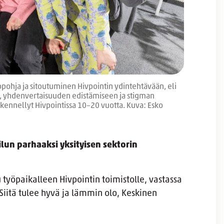
opohja ja sitoutuminen Hivpointin ydintehtävään, eli
n, yhdenvertaisuuden edistämiseen ja stigman
skennellyt Hivpointissa 10–20 vuotta. Kuva: Esko
lun parhaaksi yksityisen sektorin
työpaikalleen Hivpointin toimistolle, vastassa
Siitä tulee hyvä ja lämmin olo, Keskinen