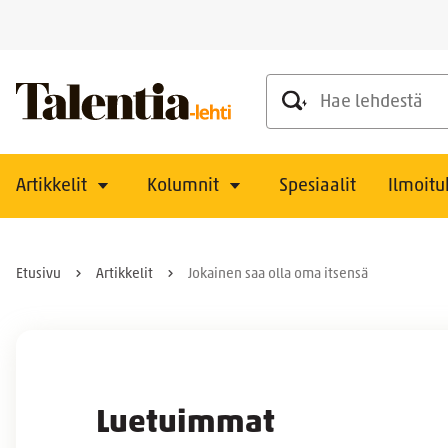
Hae lehdestä
Artikkelit
Kolumnit
Spesiaalit
Ilmoitu
Etusivu
Artikkelit
Jokainen saa olla oma itsensä
Luetuimmat