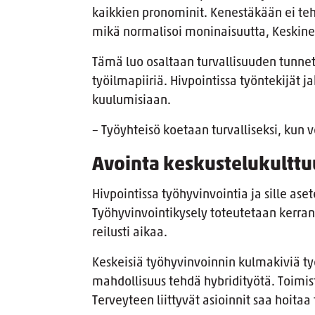
kaikkien pronominit. Kenestäkään ei teh
mikä normalisoi moninaisuutta, Keskin
Tämä luo osaltaan turvallisuuden tunnet
työilmapiiriä. Hivpointissa työntekijät j
kuulumisiaan.
– Työyhteisö koetaan turvalliseksi, kun
Avointa keskustelukulttu
Hivpointissa
työhyvinvointia ja sille aset
Työhyvinvointikysely toteutetaan kerra
reilusti aikaa.
Keskeisiä työhyvinvoinnin kulmakiviä ty
mahdollisuus tehdä hybridityötä. Toimist
Terveyteen liittyvät asioinnit saa hoitaa