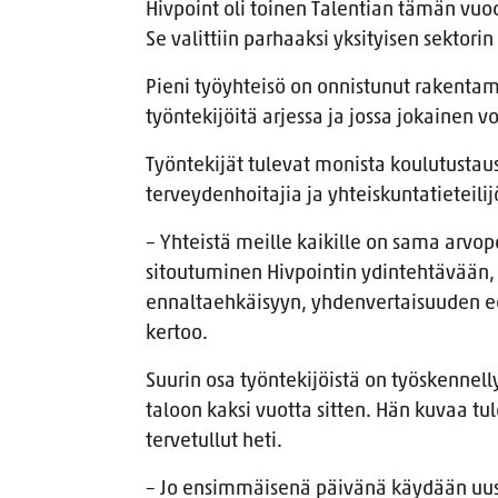
Hivpoint oli toinen Talentian tämän vuo
Se valittiin parhaaksi yksityisen sektori
Pieni työyhteisö on onnistunut rakentam
työntekijöitä arjessa ja jossa jokainen vo
Työntekijät tulevat monista koulutusta
terveydenhoitajia ja yhteiskuntatieteili
– Yhteistä meille kaikille on sama arvop
sitoutuminen Hivpointin ydintehtävään, 
ennaltaehkäisyyn, yhdenvertaisuuden e
kertoo.
Suurin osa työntekijöistä on työskennell
taloon kaksi vuotta sitten. Hän kuvaa t
tervetullut heti.
– Jo ensimmäisenä päivänä käydään uusi