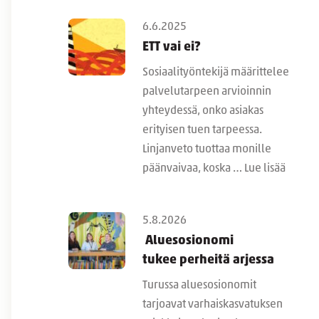
6.6.2025
ETT vai ei?
Sosiaalityöntekijä määrittelee
palvelutarpeen arvioinnin
yhteydessä, onko asiakas
erityisen tuen tarpeessa.
Linjanveto tuottaa monille
päänvaivaa, koska …
Lue lisää
5.8.2026
Aluesosionomi
tukee perheitä arjessa
Turussa aluesosionomit
tarjoavat varhaiskasvatuksen