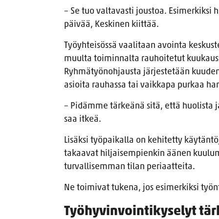
– Se tuo valtavasti joustoa. Esimerkiksi
päivää, Keskinen kiittää.
Työyhteisössä vaalitaan avointa keskustel
muulta toiminnalta rauhoitetut kuukausit
Ryhmätyönohjausta järjestetään kuuden v
asioita rauhassa tai vaikkapa purkaa ha
– Pidämme tärkeänä sitä, että huolista j
saa itkeä.
Lisäksi työpaikalla on kehitetty käytänt
takaavat hiljaisempienkin äänen kuulum
turvallisemman tilan periaatteita.
Ne toimivat tukena, jos esimerkiksi työn
Työhyvinvointikyselyt tär