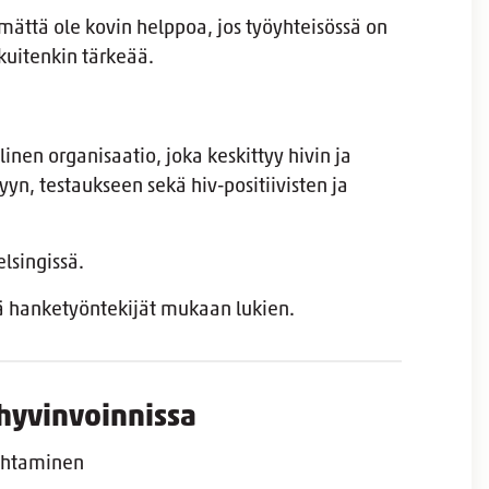
ättä ole kovin helppoa, jos työyhteisössä on
kuitenkin tärkeää.
inen organisaatio, joka keskittyy hivin ja
yn, testaukseen sekä hiv-positiivisten ja
elsingissä.
tä hanketyöntekijät mukaan lukien.
öhyvinvoinnissa
johtaminen