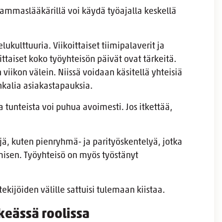
 hammaslääkärillä voi käydä työajalla keskellä
ukulttuuria. Viikoittaiset tiimipalaverit ja
taiset koko työyhteisön päivät ovat tärkeitä.
iikon välein. Niissä voidaan käsitellä yhteisiä
nkalia asiakastapauksia.
a tunteista voi puhua avoimesti. Jos itkettää,
öjä, kuten pienryhmä- ja parityöskentelyä, jotka
isen. Työyhteisö on myös työstänyt
tekijöiden välille sattuisi tulemaan kiistaa.
keässä roolissa