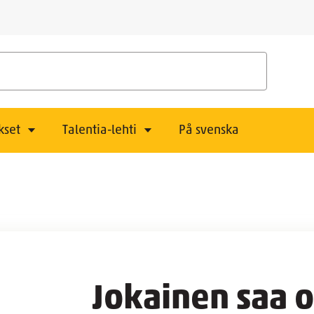
kset
Talentia-lehti
På svenska
Jokainen saa o