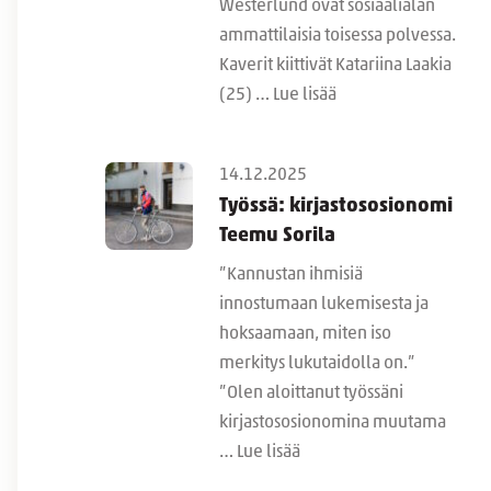
Westerlund ovat sosiaalialan
ammattilaisia toisessa polvessa.
Kaverit kiittivät Katariina Laakia
(25) …
Lue lisää
14.12.2025
Työssä: kirjastososionomi
Teemu Sorila
”Kannustan ihmisiä
innostumaan lukemisesta ja
hoksaamaan, miten iso
merkitys lukutaidolla on.”
”Olen aloittanut työssäni
kirjastososionomina muutama
…
Lue lisää