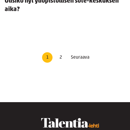
Olisiko nyt yliopistollisen sote-keskuksen
aika?
1
2
Seuraava