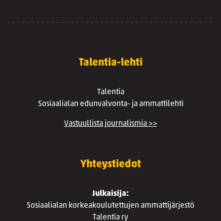
Talentia-lehti
Talentia
Sosiaalialan edunvalvonta- ja ammattilehti
Vastuullista journalismia >>
Yhteystiedot
Julkaisija:
Sosiaalialan korkeakoulutettujen ammattijärjestö
Talentia ry