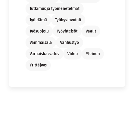
Tutkimus ja työmenetelmät
Työelämä
Työhyvinvointi
Työsuojelu
Työyhteisöt
Vaalit
Vammaisala
Vanhustyö
Varhaiskasvatus
Video
Yleinen
Yrittäjyys