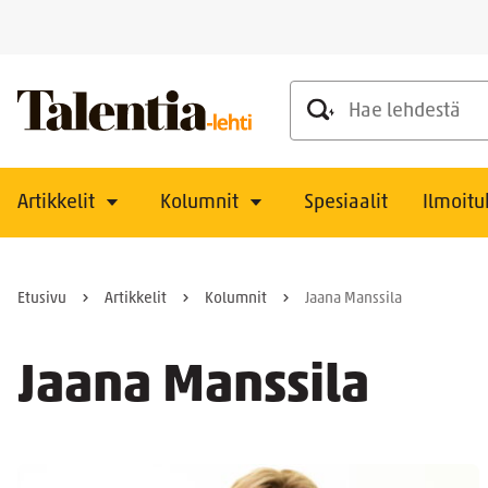
Hae lehdestä
Artikkelit
Kolumnit
Spesiaalit
Ilmoitu
Etusivu
Artikkelit
Kolumnit
Jaana Manssila
Jaana Manssila