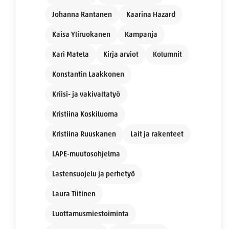
Johanna Rantanen
Kaarina Hazard
Kaisa Yliruokanen
Kampanja
Kari Matela
Kirja arviot
Kolumnit
Konstantin Laakkonen
Kriisi- ja vakivaltatyö
Kristiina Koskiluoma
Kristiina Ruuskanen
Lait ja rakenteet
LAPE-muutosohjelma
Lastensuojelu ja perhetyö
Laura Tiitinen
Luottamusmiestoiminta