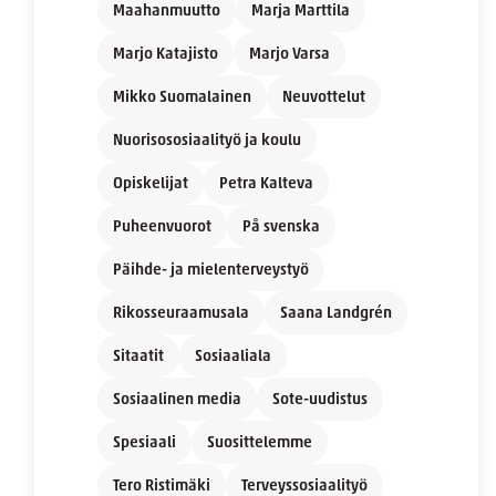
Maahanmuutto
Marja Marttila
Marjo Katajisto
Marjo Varsa
Mikko Suomalainen
Neuvottelut
Nuorisososiaalityö ja koulu
Opiskelijat
Petra Kalteva
Puheenvuorot
På svenska
Päihde- ja mielenterveystyö
Rikosseuraamusala
Saana Landgrén
Sitaatit
Sosiaaliala
Sosiaalinen media
Sote-uudistus
Spesiaali
Suosittelemme
Tero Ristimäki
Terveyssosiaalityö