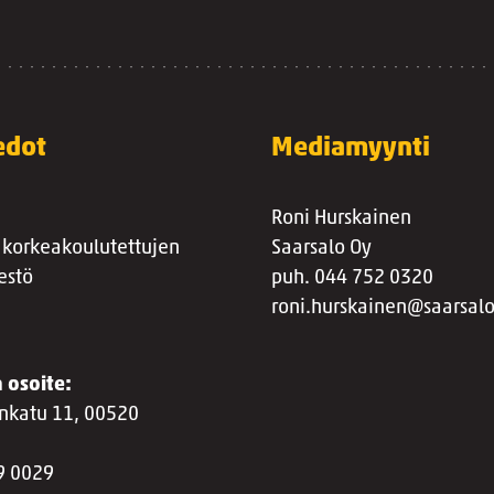
edot
Mediamyynti
Roni Hurskainen
 korkeakoulutettujen
Saarsalo Oy
estö
puh. 044 752 0320
roni.hurskainen@saarsalo
 osoite:
nkatu 11, 00520
9 0029