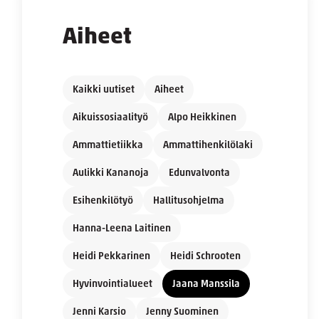
Aiheet
Kaikki uutiset
Aiheet
Aikuissosiaalityö
Alpo Heikkinen
Ammattietiikka
Ammattihenkilölaki
Aulikki Kananoja
Edunvalvonta
Esihenkilötyö
Hallitusohjelma
Hanna-Leena Laitinen
Heidi Pekkarinen
Heidi Schrooten
Hyvinvointialueet
Jaana Manssila
Jenni Karsio
Jenny Suominen