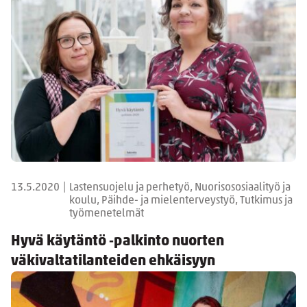
13.5.2020
|
Lastensuojelu ja perhetyö, Nuorisososiaalityö ja
koulu, Päihde- ja mielenterveystyö, Tutkimus ja
työmenetelmät
Hyvä käytäntö ‑palkinto nuorten
väkivaltatilanteiden ehkäisyyn