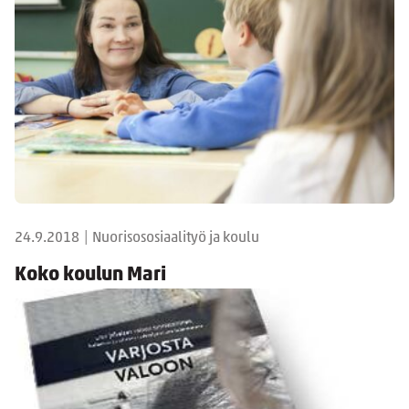
24.9.2018
|
Nuorisososiaalityö ja koulu
Koko koulun Mari