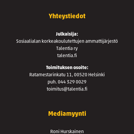
Yhteystiedot
Julkaisija:
Sosiaalialan korkeakoulutettujen ammattijärjestö
Talentia ry
talentia.fi
Toimituksen osoite:
Ratamestarinkatu 11, 00520 Helsinki
puh. 044 329 0029
toimitus@talentia.fi
Mediamyynti
Roni Hurskainen