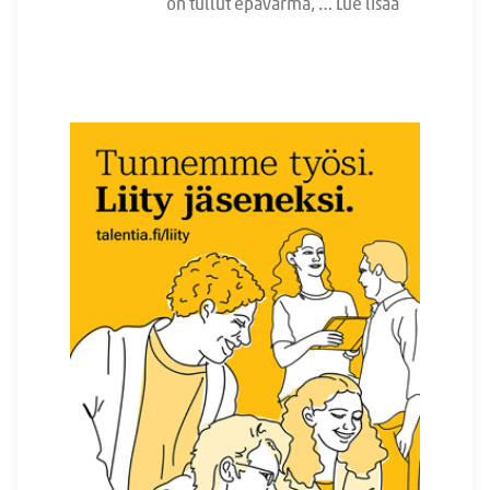
on tullut epävarma, …
Lue lisää