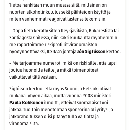
Tietoa hankitaan muun muassa siitä, millainen on
nuorten alkoholinkulutus sekä päihteiden käyttö ja
miten vanhemmat reagoivat lastensa tekemisiin.
– Onpa tieto kerätty sitten Reykjavikista, Bukarestista tai
Santiagosta Chilessä, niin kaksi kuukautta myöhemmin
me raportoimme riskiprofiilit viranomaisten
hyödynnettäväksi, ICSRA:n johtaja
Jón Sigfússon
kertoo.
– Me tarjoamme numerot, mikä on riski sille, että lapsi
joutuu huonoille teille ja mitkä toimenpiteet
vaikuttavat tätä vastaan.
Sigfússon kertoo, että myös Suomi ja Helsinki olivat
mukana lyhyen aikaa, mutta vuonna 2008 ministeri
Paula Kokkonen
ilmoitti, etteivät suomalaiset voi
jatkaa. Tuolloin menetelmän sponsorina oli yritys, ja
jatkorahoituksen olisi pitänyt tulla valtiolta ja
viranomaisilta.