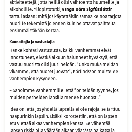
aktiviteettejä, jotta heillä olisi vaihtoehto huumeille ja
alkoholille. Yliopistotutkija
Inga Dóra Sigfúsdóttir
tarttui asiaan: mitä jos käytettäisiin samaa keinoa tarjota
nuorille tekemistä jo ennen kuin he ottavat päihteitä
ensimmäistäkään kertaa.
Kannattajia ja vastustajia
Hanke kohtasi vastustusta, kaikki vanhemmat eivät
innostuneet, eivätkä alkuun halunneet hyväksyä, että
vastuu nuorista olisi juuri heidän. ”Onko muka meidän
vikamme, että nuoret juovat?”, Þórlindsson muistelee
vanhempien kysyneen.
– Sanoimme vanhemmille, että ”on teidän syynne, jos
muiden perheiden lapsilla menee huonosti.”
Idea on, että jos yhdellä lapsella ei ole rajoja, se tarttuu
naapurinkin lapsiin. Lisäksi korostettiin, että on lapsen
etu viettää aikaa vanhempien kanssa. Se vähentää
lapsen riskiä olla väärään aikaan väärässä paikassa ja