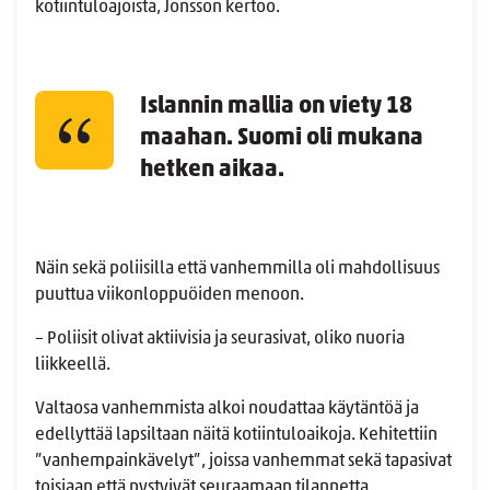
kotiintuloajoista, Jonsson kertoo.
Islannin mallia on viety 18
maahan. Suomi oli mukana
hetken aikaa.
Näin sekä poliisilla että vanhemmilla oli mahdollisuus
puuttua viikonloppuöiden menoon.
– Poliisit olivat aktiivisia ja seurasivat, oliko nuoria
liikkeellä.
Valtaosa vanhemmista alkoi noudattaa käytäntöä ja
edellyttää lapsiltaan näitä kotiintuloaikoja. Kehitettiin
”vanhempainkävelyt”, joissa vanhemmat sekä tapasivat
toisiaan että pystyivät seuraamaan tilannetta