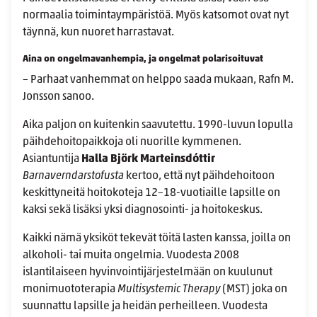
normaalia toimintaympäristöä. Myös katsomot ovat nyt
täynnä, kun nuoret harrastavat.
Aina on ongelmavanhempia, ja ongelmat polarisoituvat
– Parhaat vanhemmat on helppo saada mukaan, Rafn M.
Jonsson sanoo.
Aika paljon on kuitenkin saavutettu. 1990-luvun lopulla
päihdehoitopaikkoja oli nuorille kymmenen.
Asiantuntija
Halla Björk Marteinsdóttir
Barnaverndarstofusta
kertoo, että nyt päihdehoitoon
keskittyneitä hoitokoteja 12–18-vuotiaille lapsille on
kaksi sekä lisäksi yksi diagnosointi- ja hoitokeskus.
Kaikki nämä yksiköt tekevät töitä lasten kanssa, joilla on
alkoholi- tai muita ongelmia. Vuodesta 2008
islantilaiseen hyvinvointijärjestelmään on kuulunut
monimuototerapia
Multisystemic Therapy
(MST) joka on
suunnattu lapsille ja heidän perheilleen. Vuodesta