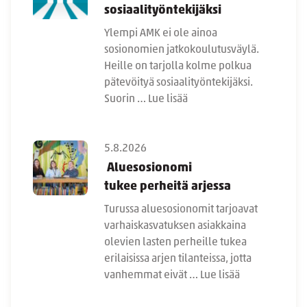
sosiaalityöntekijäksi
Ylempi AMK ei ole ainoa
sosionomien jatkokoulutusväylä.
Heille on tarjolla kolme polkua
pätevöityä sosiaalityöntekijäksi.
Suorin …
Lue lisää
5.8.2026
Aluesosionomi
tukee perheitä arjessa
Turussa aluesosionomit tarjoavat
varhaiskasvatuksen asiakkaina
olevien lasten perheille tukea
erilaisissa arjen tilanteissa, jotta
vanhemmat eivät …
Lue lisää