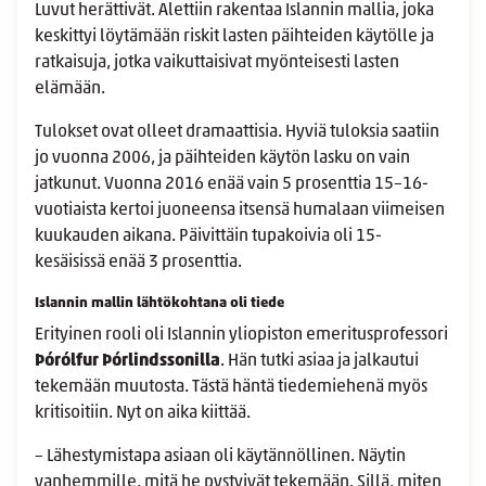
Luvut herättivät. Alettiin rakentaa Islannin mallia, joka
keskittyi löytämään riskit lasten päihteiden käytölle ja
ratkaisuja, jotka vaikuttaisivat myönteisesti lasten
elämään.
Tulokset ovat olleet dramaattisia. Hyviä tuloksia saatiin
jo vuonna 2006, ja päihteiden käytön lasku on vain
jatkunut. Vuonna 2016 enää vain 5 prosenttia 15–16-
vuotiaista kertoi juoneensa itsensä humalaan viimeisen
kuukauden aikana. Päivittäin tupakoivia oli 15-
kesäisissä enää 3 prosenttia.
Islannin mallin lähtökohtana oli tiede
Erityinen rooli oli Islannin yliopiston emeritusprofessori
Þórólfur Þórlindssonilla
. Hän tutki asiaa ja jalkautui
tekemään muutosta. Tästä häntä tiedemiehenä myös
kritisoitiin. Nyt on aika kiittää.
– Lähestymistapa asiaan oli käytännöllinen. Näytin
vanhemmille, mitä he pystyivät tekemään. Sillä, miten