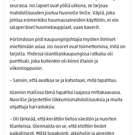
seurassa. Jos lapset ovat yöllä ulkona, se tarjoaa
mahdollisuuden joutua huonolle tielle. Väylä, joka
johtaa esimerkiksi huumausaineiden käyttöön, ei ole
salaperäiset huumekauppiaat, vaan kaverit.
Þórlindsson pisti kaupunginjohtajia myöten ihmiset
miettimään asiaa. Jos nuoret ovat toimettomina, mitä on
tarjolla. Yhdessä islantilaiskaupungissa ratkaisu oli
punttisali, joka kuitenkin oli kiinni iltaisin ja
viikonloppuisin.
– Sanoin, että avatkaa se ja katsotaan, mitä tapahtuu.
Islannin mallissa tämä tapahtui laajassa mittakaavassa.
Nuorille järjestettiin liikkumismahdollisuuksia ja muita
ohjattuja harrastuksia.
– Oli tärkeää, että kerättiin tietoa väestön ja nuorten
tilanteissa. Olennaista on se, että etsittiin tiedot
paikallisesti. Miltä tupakointi, alkoholin ja aineiden