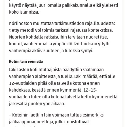
käyttö näyttää juuri omalla paikkakunnalla eikä yleisesti
koko Islannissa.
Þórlindsson muistuttaa tutkimustiedon rajallisuudesta:
tietty metodi voi toimia tarkasti rajatussa kontekstissa.
Nuorten kohdalla ratkaisuihin tarvitaan nuoret itse,
koulut, vanhemmat ja ympäristö. Þórlindsson yllytti
vanhempia aktiivisuuteen ja tuloksia syntyi.
Kotiin lain voimalla
Laki lasten kotiintuloajoista päädyttiin säätämään
vanhempien aloitteesta ja tuella. Laki määrää, että alle
12-vuotiaiden pitää olla talvella kotona ennen
kahdeksaa, kesällä ennen kymmentä. 12–15-
vuotiaiden tulee olla kotona talvella kello kymmeneltä
ja kesällä puolen yön aikaan.
– Koteihin jaettiin lain voimaan tultua esimerkiksi
jääkaappimagneetteja, jotka muistuttivat