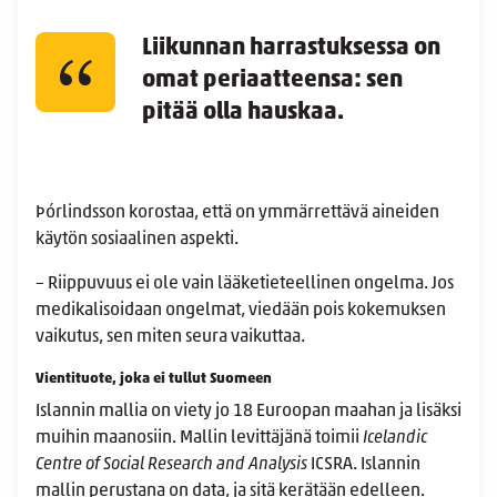
Liikunnan harrastuksessa on
omat periaatteensa: sen
pitää olla hauskaa.
Þórlindsson korostaa, että on ymmärrettävä aineiden
käytön sosiaalinen aspekti.
– Riippuvuus ei ole vain lääketieteellinen ongelma. Jos
medikalisoidaan ongelmat, viedään pois kokemuksen
vaikutus, sen miten seura vaikuttaa.
Vientituote, joka ei tullut Suomeen
Islannin mallia on viety jo 18 Euroopan maahan ja lisäksi
muihin maanosiin. Mallin levittäjänä toimii
Icelandic
Centre of Social Research and Analysis
ICSRA. Islannin
mallin perustana on data, ja sitä kerätään edelleen.