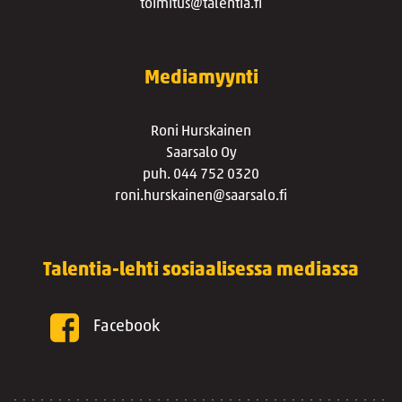
toimitus@talentia.fi
Mediamyynti
Roni Hurskainen
Saarsalo Oy
puh. 044 752 0320
roni.hurskainen@saarsalo.fi
Talentia-lehti sosiaalisessa mediassa
Facebook