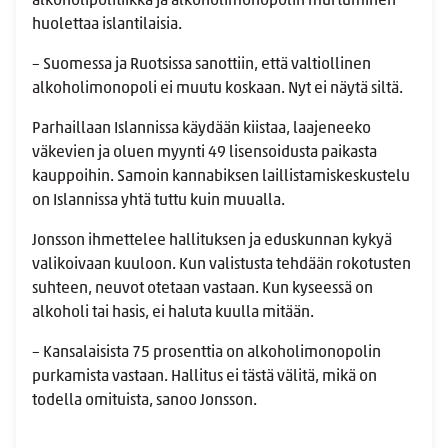
alkoholipolitiikka ja alkoholimonopolin murtuminen
huolettaa islantilaisia.
– Suomessa ja Ruotsissa sanottiin, että valtiollinen
alkoholimonopoli ei muutu koskaan. Nyt ei näytä siltä.
Parhaillaan Islannissa käydään kiistaa, laajeneeko
väkevien ja oluen myynti 49 lisensoidusta paikasta
kauppoihin. Samoin kannabiksen laillistamiskeskustelu
on Islannissa yhtä tuttu kuin muualla.
Jonsson ihmettelee hallituksen ja eduskunnan kykyä
valikoivaan kuuloon. Kun valistusta tehdään rokotusten
suhteen, neuvot otetaan vastaan. Kun kyseessä on
alkoholi tai hasis, ei haluta kuulla mitään.
– Kansalaisista 75 prosenttia on alkoholimonopolin
purkamista vastaan. Hallitus ei tästä välitä, mikä on
todella omituista, sanoo Jonsson.