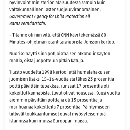
hyvinvointiministeriön alaisuudessa samoin kuin
valtakunnallinen lastensuojeluviranomainen,
Government Agency for Child Protection eli
Barnaverndarstofa
.
– Tilanne oli niin villi, että CNN kävi tekemässä 60
Minutes ‑ohjelman islantilaisnuorista, Jonsson kertoo.
Nuoriso näytti siinä pohjoismaisen alkoholinkäytön
mallia, öistä juopottelua pitkin katuja.
Tilasto vuodelta 1998 kertoo, että humalahakuisen
juomisen lisäksi 15–16-vuotiaista lähes 23 prosenttia
poltti päivittäin tupakkaa, runsaat 17 prosenttia oli
kokeillut kannabista. Luvut olivat nousussa. Kuusi vuotta
aiemmin päivittäin polttajia oli 15 prosenttia ja
marihuanaa kokeilleita 7 prosenttia. Päihtymiseen
liittyvät loukkaantumiset olivat myös yleisempiä
Islannissa kuin muissa Euroopan maissa.