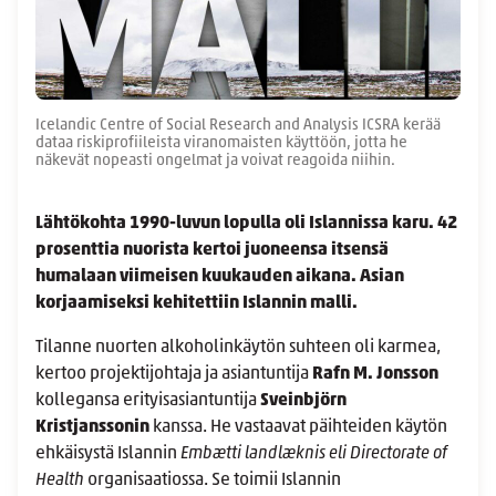
Icelandic Centre of Social Research and Analysis ICSRA kerää
dataa riskiprofiileista viranomaisten käyttöön, jotta he
näkevät nopeasti ongelmat ja voivat reagoida niihin.
Lähtökohta 1990-luvun lopulla oli Islannissa karu. 42
prosenttia nuorista kertoi juoneensa itsensä
humalaan viimeisen kuukauden aikana. Asian
korjaamiseksi kehitettiin Islannin malli.
Tilanne nuorten alkoholinkäytön suhteen oli karmea,
kertoo projektijohtaja ja asiantuntija
Rafn M. Jonsson
kollegansa erityisasiantuntija
Sveinbjörn
Kristjanssonin
kanssa. He vastaavat päihteiden käytön
ehkäisystä Islannin
Embætti landlæknis eli Directorate of
Health
organisaatiossa. Se toimii Islannin