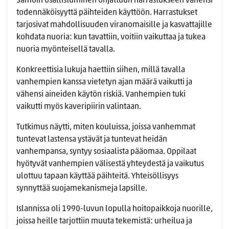
Samoin osallistuminen ohjattuun harrastukseen vähensi
todennäköisyyttä päihteiden käyttöön. Harrastukset
tarjosivat mahdollisuuden viranomaisille ja kasvattajille
kohdata nuoria: kun tavattiin, voitiin vaikuttaa ja tukea
nuoria myönteisellä tavalla.
Konkreettisia lukuja haettiin siihen, millä tavalla
vanhempien kanssa vietetyn ajan määrä vaikutti ja
vähensi aineiden käytön riskiä. Vanhempien tuki
vaikutti myös kaveripiirin valintaan.
Tutkimus näytti, miten kouluissa, joissa vanhemmat
tuntevat lastensa ystävät ja tuntevat heidän
vanhempansa, syntyy sosiaalista pääomaa. Oppilaat
hyötyvät vanhempien välisestä yhteydestä ja vaikutus
ulottuu tapaan käyttää päihteitä. Yhteisöllisyys
synnyttää suojamekanismeja lapsille.
Islannissa oli 1990-luvun lopulla hoitopaikkoja nuorille,
joissa heille tarjottiin muuta tekemistä: urheilua ja