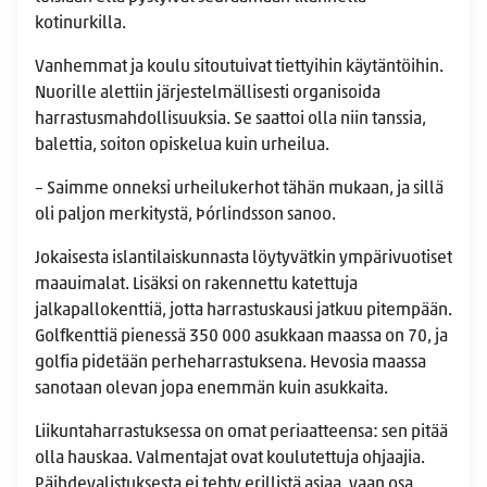
kotinurkilla.
Vanhemmat ja koulu sitoutuivat tiettyihin käytäntöihin.
Nuorille alettiin järjestelmällisesti organisoida
harrastusmahdollisuuksia. Se saattoi olla niin tanssia,
balettia, soiton opiskelua kuin urheilua.
– Saimme onneksi urheilukerhot tähän mukaan, ja sillä
oli paljon merkitystä, Þórlindsson sanoo.
Jokaisesta islantilaiskunnasta löytyvätkin ympärivuotiset
maauimalat. Lisäksi on rakennettu katettuja
jalkapallokenttiä, jotta harrastuskausi jatkuu pitempään.
Golfkenttiä pienessä 350 000 asukkaan maassa on 70, ja
golfia pidetään perheharrastuksena. Hevosia maassa
sanotaan olevan jopa enemmän kuin asukkaita.
Liikuntaharrastuksessa on omat periaatteensa: sen pitää
olla hauskaa. Valmentajat ovat koulutettuja ohjaajia.
Päihdevalistuksesta ei tehty erillistä asiaa, vaan osa