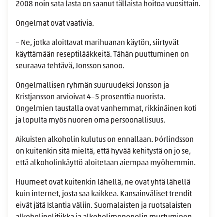
2008 noin sata lasta on saanut tällaista hoitoa vuosittain.
Ongelmat ovat vaativia.
– Ne, jotka aloittavat marihuanan käytön, siirtyvät
käyttämään reseptilääkkeitä. Tähän puuttuminen on
seuraava tehtävä, Jonsson sanoo.
Ongelmallisen ryhmän suuruudeksi Jonsson ja
Kristjansson arvioivat 4–5 prosenttia nuorista.
Ongelmien taustalla ovat vanhemmat, rikkinäinen koti
ja lopulta myös nuoren oma persoonallisuus.
Aikuisten alkoholin kulutus on ennallaan. Þórlindsson
on kuitenkin sitä mieltä, että hyvää kehitystä on jo se,
että alkoholinkäyttö aloitetaan aiempaa myöhemmin.
Huumeet ovat kuitenkin lähellä, ne ovat yhtä lähellä
kuin internet, josta saa kaikkea. Kansainväliset trendit
eivät jätä Islantia väliin. Suomalaisten ja ruotsalaisten