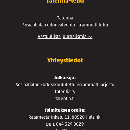
Talentia-lehti
Talentia
Sosiaalialan edunvalvonta- ja ammattilehti
Vastuullista journalismia >>
Yhteystiedot
Julkaisija:
Sosiaalialan korkeakoulutettujen ammattijärjestö
Talentia ry
talentia.fi
Toimituksen osoite:
Ratamestarinkatu 11, 00520 Helsinki
puh. 044 329 0029