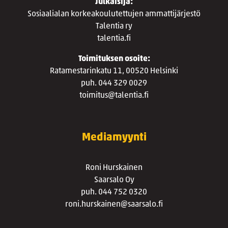
Julkaisija:
Sosiaalialan korkeakoulutettujen ammattijärjestö
Talentia ry
talentia.fi
Toimituksen osoite:
Ratamestarinkatu 11, 00520 Helsinki
puh. 044 329 0029
toimitus@talentia.fi
Mediamyynti
Roni Hurskainen
Saarsalo Oy
puh. 044 752 0320
roni.hurskainen@saarsalo.fi