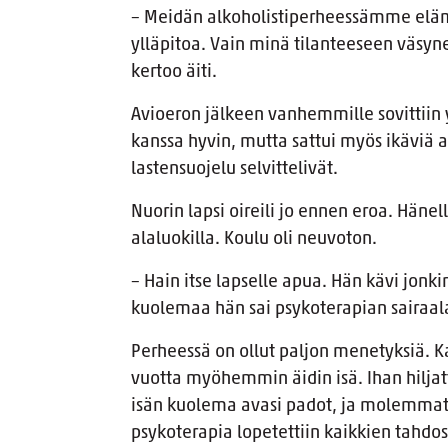
– Meidän alkoholistiperheessämme elämä 
ylläpitoa. Vain minä tilanteeseen väs
kertoo äiti.
Avioeron jälkeen vanhemmille sovittiin y
kanssa hyvin, mutta sattui myös ikäviä asi
lastensuojelu selvittelivät.
Nuorin lapsi oireili jo ennen eroa. Häne
alaluokilla. Koulu oli neuvoton.
– Hain itse lapselle apua. Hän kävi jonk
kuolemaa hän sai psykoterapian sairaala
Perheessä on ollut paljon menetyksiä. Kak
vuotta myöhemmin äidin isä. Ihan hilja
isän kuolema avasi padot, ja molemmat 
psykoterapia lopetettiin kaikkien tahdost