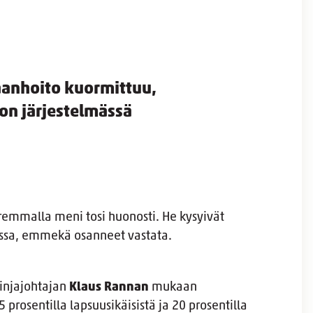
aanhoito kuormittuu,
ä on järjestelmässä
uoremmalla meni tosi huonosti. He kysyivät
issa, emmekä osanneet vastata.
linjajohtajan
Klaus Rannan
mukaan
prosentilla lapsuusikäisistä ja 20 prosentilla