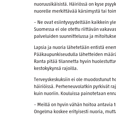
nuoruusikäisistä. Häiriössä on kyse psyy
nuorelle merkittävää kärsimystä tai toi
– Ne ovat esiintyvyydeltään kaikkein yl
Suomessa ei ole otettu riittävän vakava
palveluiden suunnittelussa ja mitoitukse
Lapsia ja nuoria lähetetään entistä en
Pääkaupunkiseudulla lähetteiden määrä
Ranta pitää tilannetta hyvin huolestutta
kestokykynsä rajoilla.
Terveyskeskuksiin ei ole muodostunut h
häiriöissä. Perheneuvolatkin pyrkivät
kuin nuoriin. Kouluissa painotetaan enn
– Meillä on hyvin vähän hoitoa antavia 
Ongelma koskee erityisesti nuoria, mutt