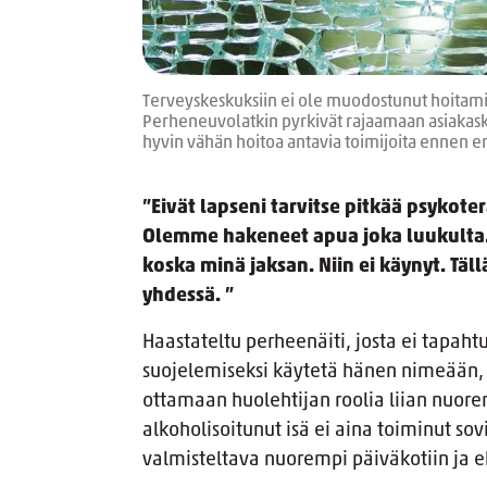
Terveyskeskuksiin ei ole muodostunut hoitami
Perheneuvolatkin pyrkivät rajaamaan asiakask
hyvin vähän hoitoa antavia toimijoita ennen er
”Eivät lapseni tarvitse pitkää psykote
Olemme hakeneet apua joka luukulta. 
koska minä jaksan. Niin ei käynyt. Täl
yhdessä. ”
Haastateltu perheenäiti, josta ei tapaht
suojelemiseksi käytetä hänen nimeään
ottamaan huolehtijan roolia liian nuore
alkoholisoitunut isä ei aina toiminut so
valmisteltava nuorempi päiväkotiin ja eh