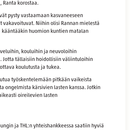
, Ranta korostaa.
 eivät pysty vastaamaan kasvaneeseen
 vakavoituvat. Niihin olisi Rannan mielestä
ä kääntääkin huomion kuntien matalan
veluihin, kouluihin ja neuvoloihin
Jotta tällaisiin hoidollisiin väliintuloihin
rjottava koulutusta ja tukea.
outua työskentelemään pitkään vaikeista
ta ongelmista kärsivien lasten kanssa. Jotkin
keasti oireilevien lasten
pungin ja THL:n yhteishankkeessa saatiin hyviä