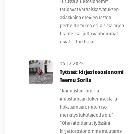
Turussa aluesosionomit
tarjoavat varhaiskasvatuksen
asiakkaina olevien lasten
perheille tukea erilaisissa arjen
tilanteissa, jotta vanhemmat
eivät …
Lue lisää
14.12.2025
Työssä: kirjastososionomi
Teemu Sorila
”Kannustan ihmisiä
innostumaan lukemisesta ja
hoksaamaan, miten iso
merkitys lukutaidolla on.”
”Olen aloittanut työssäni
kirjastososionomina muutama