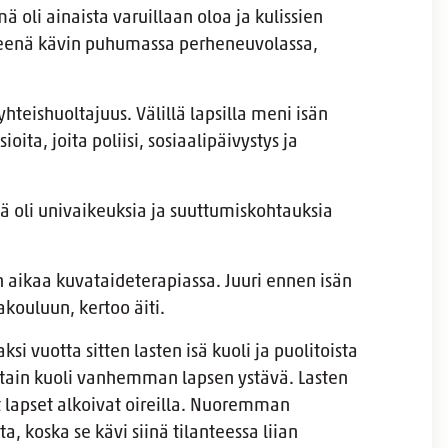
oli ainaista varuillaan oloa ja kulissien
yneenä kävin puhumassa perheneuvolassa,
hteishuoltajuus. Välillä lapsilla meni isän
oita, joita poliisi, sosiaalipäivystys ja
llä oli univaikeuksia ja suuttumiskohtauksia
in aikaa kuvataideterapiassa. Juuri ennen isän
kouluun, kertoo äiti.
si vuotta sitten lasten isä kuoli ja puolitoista
ttain kuoli vanhemman lapsen ystävä. Lasten
lapset alkoivat oireilla. Nuoremman
a, koska se kävi siinä tilanteessa liian