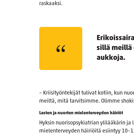
raskaaksi.
Erikoissair
sillä meill
aukkoja.
– Kriisityöntekijät tulivat kotiin, kun n
meiltä, mitä tarvitsimme. Olimme shok
Lasten ja nuorten mielenterveyden häiriöt
Hyksin nuorisopsykiatrian ylilääkärin ja 
mielenterveyden häiriöitä esiintyy 10–15 