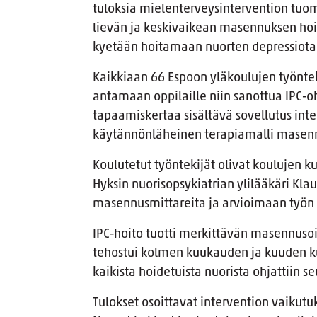
tuloksia mielenterveysintervention tuo
lievän ja keskivaikean masennuksen hoita
kyetään hoitamaan nuorten depressiota
Kaikkiaan 66 Espoon yläkoulujen työnte
antamaan oppilaille niin sanottua IPC-oh
tapaamiskertaa sisältävä sovellutus inter
käytännönläheinen terapiamalli masen
Koulutetut työntekijät olivat koulujen k
Hyksin nuorisopsykiatrian ylilääkäri K
masennusmittareita ja arvioimaan työn t
IPC-hoito tuotti merkittävän masennusoi
tehostui kolmen kuukauden ja kuuden k
kaikista hoidetuista nuorista ohjattiin s
Tulokset osoittavat intervention vaikut