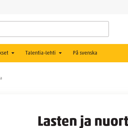
kset
Talentia-lehti
På svenska
la
Lasten ja nuor