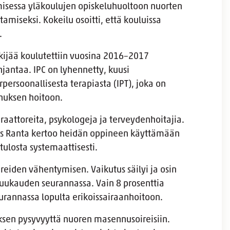
misessa yläkoulujen opiskeluhuoltoon nuorten
miseksi. Kokeilu osoitti, että kouluissa
.
kijää koulutettiin vuosina 2016–2017
jantaa. IPC on lyhennetty, kuusi
persoonallisesta terapiasta (IPT), joka on
nuksen hoitoon.
uraattoreita, psykologeja ja terveydenhoitajia.
laus Ranta kertoo heidän oppineen käyttämään
ulosta systemaattisesti.
reiden vähentymisen. Vaikutus säilyi ja osin
uukauden seurannassa. Vain 8 prosenttia
eurannassa lopulta erikoissairaanhoitoon.
uksen pysyvyyttä nuoren masennusoireisiin.