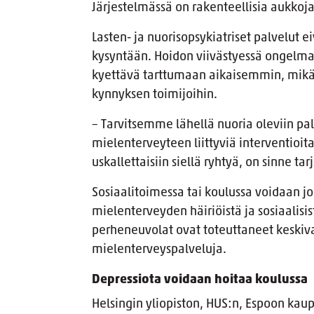
Järjestelmässä on rakenteellisia aukkoja
Lasten- ja nuorisopsykiatriset palvelut
kysyntään. Hoidon viivästyessä ongelmat
kyettävä tarttumaan aikaisemmin, mik
kynnyksen toimijoihin.
– Tarvitsemme lähellä nuoria oleviin pal
mielenterveyteen liittyviä interventioita. 
uskallettaisiin siellä ryhtyä, on sinne ta
Sosiaalitoimessa tai koulussa voidaan j
mielenterveyden häiriöistä ja sosiaalisis
perheneuvolat ovat toteuttaneet keskivai
mielenterveyspalveluja.
Depressiota voidaan hoitaa koulussa
Helsingin yliopiston, HUS:n, Espoon kau