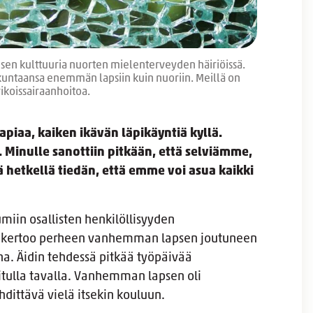
sen kulttuuria nuorten mielenterveyden häiriöissä.
untaansa enemmän lapsiin kuin nuoriin. Meillä on
ikoissairaanhoitoa.
rapiaa, kaiken ikävän läpikäyntiä kyllä.
Minulle sanottiin pitkään, että selviämme,
lä hetkellä tiedän, että emme voi asua kaikki
umiin osallisten henkilöllisyyden
, kertoo perheen vanhemman lapsen joutuneen
na. Äidin tehdessä pitkää työpäivää
vitulla tavalla. Vanhemman lapsen oli
dittävä vielä itsekin kouluun.