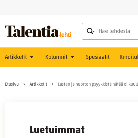
Hae lehdestä
Artikkelit
Kolumnit
Spesiaalit
Ilmoitu
Etusivu
Artikkelit
Lasten ja nuorten psyykkistä hätää ei kuul
Luetuimmat