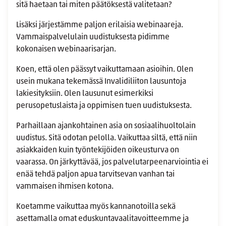
sitä haetaan tai miten päätöksestä valitetaan?
Lisäksi järjestämme paljon erilaisia webinaareja.
Vammaispalvelulain uudistuksesta pidimme
kokonaisen webinaarisarjan.
Koen, että olen päässyt vaikuttamaan asioihin. Olen
usein mukana tekemässä Invalidiliiton lausuntoja
lakiesityksiin. Olen lausunut esimerkiksi
perusopetuslaista ja oppimisen tuen uudistuksesta.
Parhaillaan ajankohtainen asia on sosiaalihuoltolain
uudistus. Sitä odotan pelolla. Vaikuttaa siltä, että niin
asiakkaiden kuin työntekijöiden oikeusturva on
vaarassa. On järkyttävää, jos palvelutarpeenarviointia ei
enää tehdä paljon apua tarvitsevan vanhan tai
vammaisen ihmisen kotona.
Koetamme vaikuttaa myös kannanotoilla sekä
asettamalla omat eduskuntavaalitavoitteemme ja