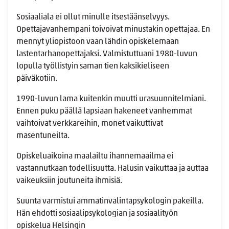
Sosiaaliala ei ollut minulle itsestäänselvyys.
Opettajavanhempani toivoivat minustakin opettajaa. En
mennyt yliopistoon vaan lähdin opiskelemaan
lastentarhanopettajaksi. Valmistuttuani 1980-luvun
lopulla työllistyin saman tien kaksikieliseen
päiväkotiin.
1990-luvun lama kuitenkin muutti urasuunnitelmiani.
Ennen puku päällä lapsiaan hakeneet vanhemmat
vaihtoivat verkkareihin, monet vaikuttivat
masentuneilta.
Opiskeluaikoina maalailtu ihannemaailma ei
vastannutkaan todellisuutta. Halusin vaikuttaa ja auttaa
vaikeuksiin joutuneita ihmisiä.
Suunta varmistui ammatinvalintapsykologin pakeilla.
Hän ehdotti sosiaalipsykologian ja sosiaalityön
opiskelua Helsingin