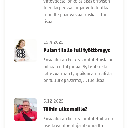
yhteydessä, onko asiakas erityisen
tuen tarpeessa. Linjanveto tuottaa
monille päänvaivaa, koska …
Lue
lisää
15.4.2025
Pulan tilalle tuli työttömyys
Sosiaalialan korkeakoulutetuista on
pitkään ollut pulaa. Nyt entisestä
lähes varman työpaikan ammatista
on tullut epävarma, …
Lue lisää
5.12.2025
Töihin ulkomaille?
Sosiaalialan korkeakoulutetuilla on
useita vaihtoehtoja ulkomailla