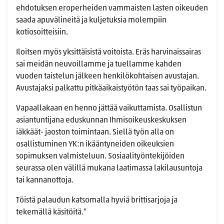
ehdotuksen eroperheiden vammaisten lasten oikeuden
saada apuvälineitä ja kuljetuksia molempiin
kotiosoitteisiin.
Iloitsen myös yksittäisistä voitoista. Eräs harvinaissairas
sai meidän neuvoillamme ja tuellamme kahden
vuoden taistelun jälkeen henkilökohtaisen avustajan.
Avustajaksi palkattu pitkäaikaistyötön taas sai työpaikan.
Vapaallakaan en henno jättää vaikuttamista. Osallistun
asiantuntijana eduskunnan Ihmisoikeuskeskuksen
iäkkäät- jaoston toimintaan. Siellä työn alla on
osallistuminen YK:n ikääntyneiden oikeuksien
sopimuksen valmisteluun. Sosiaalityöntekijöiden
seurassa olen välillä mukana laatimassa lakilausuntoja
tai kannanottoja.
Töistä palaudun katsomalla hyviä brittisarjoja ja
tekemällä käsitöitä.”