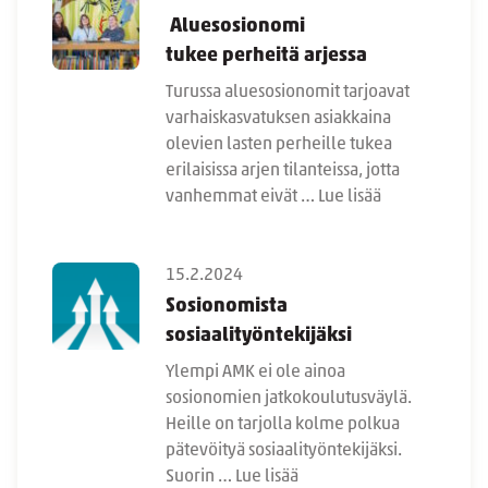
Aluesosionomi
tukee perheitä arjessa
Turussa aluesosionomit tarjoavat
varhaiskasvatuksen asiakkaina
olevien lasten perheille tukea
erilaisissa arjen tilanteissa, jotta
vanhemmat eivät …
Lue lisää
15.2.2024
Sosionomista
sosiaalityöntekijäksi
Ylempi AMK ei ole ainoa
sosionomien jatkokoulutusväylä.
Heille on tarjolla kolme polkua
pätevöityä sosiaalityöntekijäksi.
Suorin …
Lue lisää