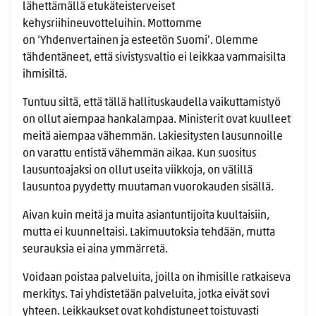
lähettämällä etukäteisterveiset
kehysriihineuvotteluihin. Mottomme
on ‘Yhdenvertainen ja esteetön Suomi’. Olemme
tähdentäneet, että sivistysvaltio ei leikkaa vammaisilta
ihmisiltä.
Tuntuu siltä, että tällä hallituskaudella vaikuttamistyö
on ollut aiempaa hankalampaa. Ministerit ovat kuulleet
meitä aiempaa vähemmän. Lakiesitysten lausunnoille
on varattu entistä vähemmän aikaa. Kun suositus
lausuntoajaksi on ollut useita viikkoja, on välillä
lausuntoa pyydetty muutaman vuorokauden sisällä.
Aivan kuin meitä ja muita asiantuntijoita kuultaisiin,
mutta ei kuunneltaisi. Lakimuutoksia tehdään, mutta
seurauksia ei aina ymmärretä.
Voidaan poistaa palveluita, joilla on ihmisille ratkaiseva
merkitys. Tai yhdistetään palveluita, jotka eivät sovi
yhteen. Leikkaukset ovat kohdistuneet toistuvasti