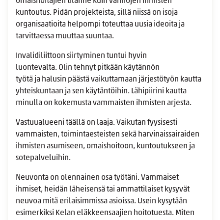
omaishoitajien tilanne kuin vanhojen ihmisten
kuntoutus. Pidän projekteista, sillä niissä on isoja
organisaatioita helpompi toteuttaa uusia ideoita ja
tarvittaessa muuttaa suuntaa.
Invalidiliittoon siirtyminen tuntui hyvin
luontevalta. Olin tehnyt pitkään käytännön
työtä ja halusin päästä vaikuttamaan järjestötyön kautta
yhteiskuntaan ja sen käytäntöihin. Lähipiirini kautta
minulla on kokemusta vammaisten ihmisten arjesta.
Vastuualueeni täällä on laaja. Vaikutan fyysisesti
vammaisten, toimintaesteisten sekä harvinaissairaiden
ihmisten asumiseen, omaishoitoon, kuntoutukseen ja
sotepalveluihin.
Neuvonta on olennainen osa työtäni. Vammaiset
ihmiset, heidän läheisensä tai ammattilaiset kysyvät
neuvoa mitä erilaisimmissa asioissa. Usein kysytään
esimerkiksi Kelan eläkkeensaajien hoitotuesta. Miten