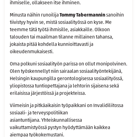
ihmiselle, ollakseen itse ihminen.
Minusta näihin runoilija
Tommy Tabermannin
sanoihin
tiivistyy hyvin se, mistä sosiaalityössä on kyse. Me
teemme tätä työtä ihmisille, asiakkaille. Olkoon
talouden tai maailman tilanne millainen tahansa,
jokaista pitää kohdella kunnioittavasti ja
oikeudenmukaisesti.
Oma polkuni sosiaalityön parissa on ollut monipolvinen.
Olen työskennellyt niin sairaalan sosiaalityöntekijänä,
Helsingin kaupungilla gerontologisessa sosiaalityössä,
yliopistossa tuntiopettajana ja lehtorin sijaisena sekä
erilaisissa järjestöissä ja projekteissa.
Viimeisin ja pitkäaikaisin työpaikkani on Invalidiliitossa
sosiaali- ja terveyspolitiikan
asiantuntijana. Yhteiskunnallisessa
vaikuttamistyössä pystyn hyödyttämään kaikkea
aiempaa työkokemustani.