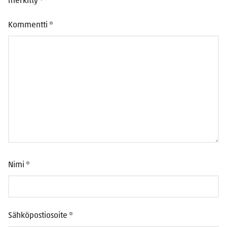
merkitty
*
Kommentti
*
Nimi
*
Sähköpostiosoite
*