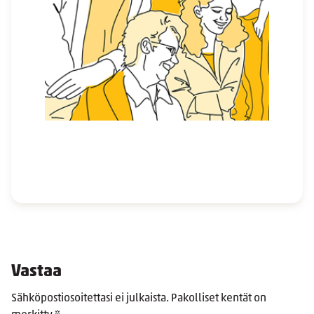
Vastaa
Sähköpostiosoitettasi ei julkaista.
Pakolliset kentät on