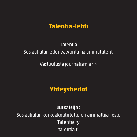
Talentia-lehti
Talentia
Sosiaalialan edunvalvonta- ja ammattilehti
Vastuullista journalismia >>
Yhteystiedot
Julkaisija:
Sosiaalialan korkeakoulutettujen ammattijärjestö
Talentia ry
talentia.fi