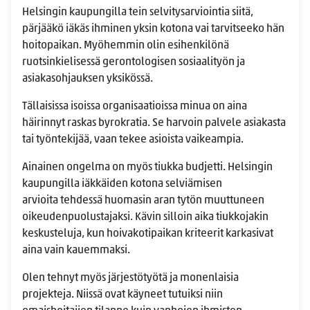
Helsingin kaupungilla tein selvitysarviointia siitä,
pärjääkö iäkäs ihminen yksin kotona vai tarvitseeko hän
hoitopaikan. Myöhemmin olin esihenkilönä
ruotsinkielisessä gerontologisen sosiaalityön ja
asiakasohjauksen yksikössä.
Tällaisissa isoissa organisaatioissa minua on aina
häirinnyt raskas byrokratia. Se harvoin palvele asiakasta
tai työntekijää, vaan tekee asioista vaikeampia.
Ainainen ongelma on myös tiukka budjetti. Helsingin
kaupungilla iäkkäiden kotona selviämisen
arvioita tehdessä huomasin aran tytön muuttuneen
oikeudenpuolustajaksi. Kävin silloin aika tiukkojakin
keskusteluja, kun hoivakotipaikan kriteerit karkasivat
aina vain kauemmaksi.
Olen tehnyt myös järjestötyötä ja monenlaisia
projekteja. Niissä ovat käyneet tutuiksi niin