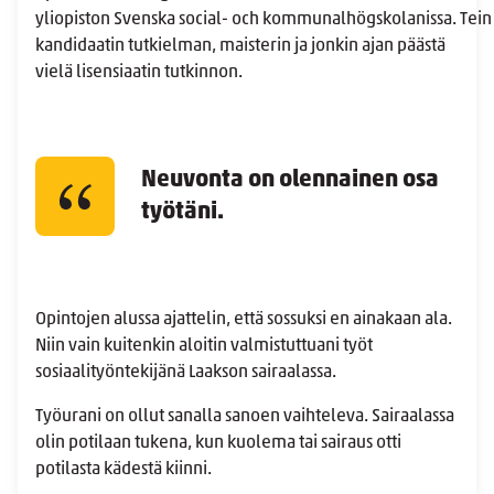
yliopiston Svenska social- och kommunalhögskolanissa. Tein
kandidaatin tutkielman, maisterin ja jonkin ajan päästä
vielä lisensiaatin tutkinnon.
Neuvonta on olennainen osa
työtäni.
Opintojen alussa ajattelin, että sossuksi en ainakaan ala.
Niin vain kuitenkin aloitin valmistuttuani työt
sosiaalityöntekijänä Laakson sairaalassa.
Työurani on ollut sanalla sanoen vaihteleva. Sairaalassa
olin potilaan tukena, kun kuolema tai sairaus otti
potilasta kädestä kiinni.