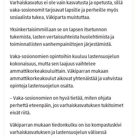
Varhaiskasvatus ei ole vain kasvatusta ja opetusta, sillä
vaka-sosionomit tarjoavat lapsille ja perheille myös
sosiaalista tukea, Väkiparta muistuttaa.
Yksinkertaisimmillaan se on lapsen itsetunnon
tukemista, lasten vertaissuhteista huolehtimista ja
toiminnallisten vanhempainiltojen järjestämistä.
Vaka-sosionomien opintoihin kuuluu lastensuojelun
kokonaisuus, mutta sen laajuus vaihtelee
ammattikorkeakouluittain. Väkiparran mukaan
ammattikorkeakoulut aikovat yhtenäistää ja vahvistaa
opintoja lastensuojelun osalta.
– Vaka-sosionomien on hyvä tietää, miten ohjata
perhettä eteenpäin, jos varhaiskasvatuksen tukitoimet
eivät riitä.
Väkiparran mukaan tiedonkulku on iso kompastuskivi
varhaiskasvatuksen ja lastensuojelun välisessä