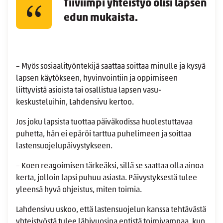
Tiiviimpi yhteistyö olisi lapsen
edun mukaista.
– Myös sosiaalityöntekijä saattaa soittaa minulle ja kysyä
lapsen käytökseen, hyvinvointiin ja oppimiseen
liittyvistä asioista tai osallistua lapsen vasu-
keskusteluihin, Lahdensivu kertoo.
Jos joku lapsista tuottaa päiväkodissa huolestuttavaa
puhetta, hän ei epäröi tarttua puhelimeen ja soittaa
lastensuojelupäivystykseen.
– Koen reagoimisen tärkeäksi, sillä se saattaa olla ainoa
kerta, jolloin lapsi puhuu asiasta. Päivystyksestä tulee
yleensä hyvä ohjeistus, miten toimia.
Lahdensivu uskoo, että lastensuojelun kanssa tehtävästä
yhteistyöstä tulee lähivuosina entistä toimivampaa, kun