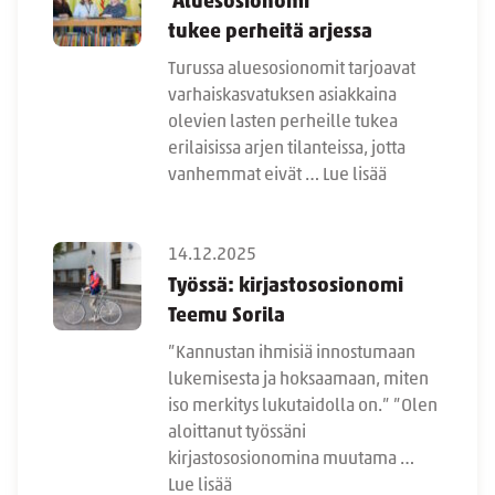
Aluesosionomi
tukee perheitä arjessa
Turussa aluesosionomit tarjoavat
varhaiskasvatuksen asiakkaina
olevien lasten perheille tukea
erilaisissa arjen tilanteissa, jotta
vanhemmat eivät …
Lue lisää
14.12.2025
Työssä: kirjastososionomi
Teemu Sorila
”Kannustan ihmisiä innostumaan
lukemisesta ja hoksaamaan, miten
iso merkitys lukutaidolla on.” ”Olen
aloittanut työssäni
kirjastososionomina muutama …
Lue lisää