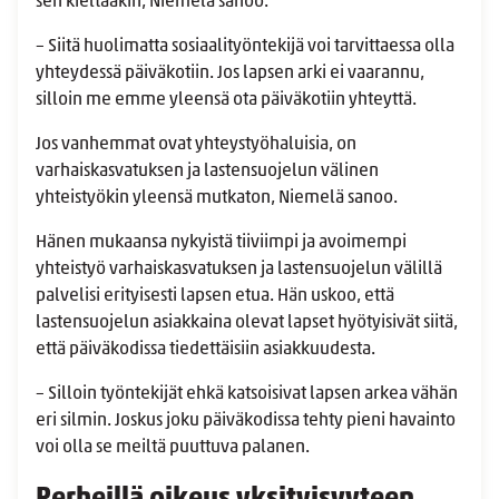
sen kieltääkin, Niemelä sanoo.
– Siitä huolimatta sosiaalityöntekijä voi tarvittaessa olla
yhteydessä päiväkotiin. Jos lapsen arki ei vaarannu,
silloin me emme yleensä ota päiväkotiin yhteyttä.
Jos vanhemmat ovat yhteystyöhaluisia, on
varhaiskasvatuksen ja lastensuojelun välinen
yhteistyökin yleensä mutkaton, Niemelä sanoo.
Hänen mukaansa nykyistä tiiviimpi ja avoimempi
yhteistyö varhaiskasvatuksen ja lastensuojelun välillä
palvelisi erityisesti lapsen etua. Hän uskoo, että
lastensuojelun asiakkaina olevat lapset hyötyisivät siitä,
että päiväkodissa tiedettäisiin asiakkuudesta.
– Silloin työntekijät ehkä katsoisivat lapsen arkea vähän
eri silmin. Joskus joku päiväkodissa tehty pieni havainto
voi olla se meiltä puuttuva palanen.
Perheillä oikeus yksityisyyteen