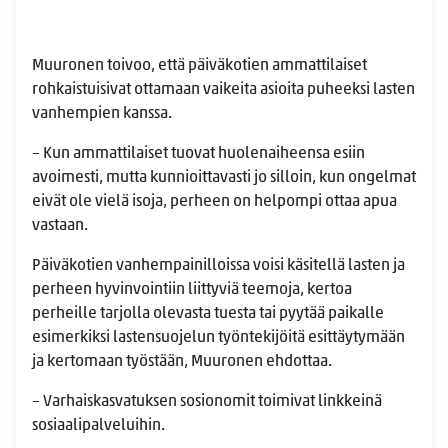
Muuronen toivoo, että päiväkotien ammattilaiset
rohkaistuisivat ottamaan vaikeita asioita puheeksi lasten
vanhempien kanssa.
– Kun ammattilaiset tuovat huolenaiheensa esiin
avoimesti, mutta kunnioittavasti jo silloin, kun ongelmat
eivät ole vielä isoja, perheen on helpompi ottaa apua
vastaan.
Päiväkotien vanhempainilloissa voisi käsitellä lasten ja
perheen hyvinvointiin liittyviä teemoja, kertoa
perheille tarjolla olevasta tuesta tai pyytää paikalle
esimerkiksi lastensuojelun työntekijöitä esittäytymään
ja kertomaan työstään, Muuronen ehdottaa.
– Varhaiskasvatuksen sosionomit toimivat linkkeinä
sosiaalipalveluihin.