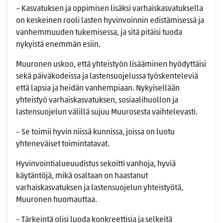
– Kasvatuksen ja oppimisen lisäksi varhaiskasvatuksella
on keskeinen rooli lasten hyvinvoinnin edistämisessä ja
vanhemmuuden tukemisessa, ja sitä pitäisi tuoda
nykyistä enemmän esiin.
Muuronen uskoo, että yhteistyön lisääminen hyödyttäisi
sekä päiväkodeissa ja lastensuojelussa työskenteleviä
että lapsia ja heidän vanhempiaan. Nykyisellään
yhteistyö varhaiskasvatuksen, sosiaalihuollon ja
lastensuojelun välillä sujuu Muurosesta vaihtelevasti.
– Se toimii hyvin niissä kunnissa, joissa on luotu
yhteneväiset toimintatavat.
Hyvinvointialueuudistus sekoitti vanhoja, hyviä
käytäntöjä, mikä osaltaan on haastanut
varhaiskasvatuksen ja lastensuojelun yhteistyötä,
Muuronen huomauttaa.
– Tärkeintä olisi luoda konkreettisia ja selkeitä