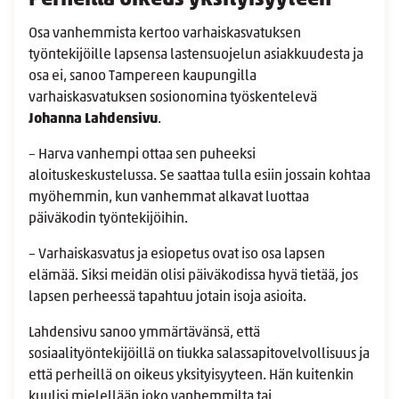
Osa vanhemmista kertoo varhaiskasvatuksen
työntekijöille lapsensa lastensuojelun asiakkuudesta ja
osa ei, sanoo Tampereen kaupungilla
varhaiskasvatuksen sosionomina työskentelevä
Johanna Lahdensivu
.
– Harva vanhempi ottaa sen puheeksi
aloituskeskustelussa. Se saattaa tulla esiin jossain kohtaa
myöhemmin, kun vanhemmat alkavat luottaa
päiväkodin työntekijöihin.
– Varhaiskasvatus ja esiopetus ovat iso osa lapsen
elämää. Siksi meidän olisi päiväkodissa hyvä tietää, jos
lapsen perheessä tapahtuu jotain isoja asioita.
Lahdensivu sanoo ymmärtävänsä, että
sosiaalityöntekijöillä on tiukka salassapitovelvollisuus ja
että perheillä on oikeus yksityisyyteen. Hän kuitenkin
kuulisi mielellään joko vanhemmilta tai