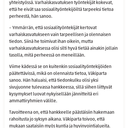
yhteistyössä. Varhaiskasvatuksen työntekijät kokevat,
että he eivät saa sosiaalityöntekijöiltä tarpeeksi tietoa
perheestä, hän sanoo.
– Ymmärrän, että sosiaalityöntekijät kertovat
varhaiskasvatukseen vain tarpeellisen ja olennaisen
tiedon. Siinä he toimivat ihan oikein, mutta
varhaiskasvatuksessa olisi silti hyvä tietää ainakin jollain
tasolla, mitä perheessä on meneillään.
Viime kädessä se on kuitenkin sosiaalityöntekijöiden
päätettävissä, mikä on olennaista tietoa, Väkiparta
sanoo. Hän haluaisi, että tiedonkulku olisi yksi
sivujuonne tulevassa hankkeessa, sillä siihen liittyvät
kysymykset luovat nykyisellään jännitteitä eri
ammattiryhmien välille.
Tavoitteena on, että hankkeelle päästäisiin hakemaan
rahoitusta jo syksyn aikana. Väkiparta toivoo, että
mukaan saataisiin myös kuntia ja hyvinvointialueita.