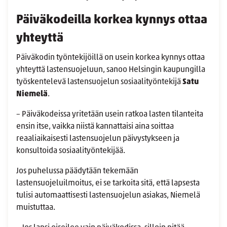
Päiväkodeilla korkea kynnys ottaa
yhteyttä
Päiväkodin työntekijöillä on usein korkea kynnys ottaa
yhteyttä lastensuojeluun, sanoo Helsingin kaupungilla
työskentelevä lastensuojelun sosiaalityöntekijä
Satu
Niemelä
.
– Päiväkodeissa yritetään usein ratkoa lasten tilanteita
ensin itse, vaikka niistä kannattaisi aina soittaa
reaaliaikaisesti lastensuojelun päivystykseen ja
konsultoida sosiaalityöntekijää.
Jos puhelussa päädytään tekemään
lastensuojeluilmoitus, ei se tarkoita sitä, että lapsesta
tulisi automaattisesti lastensuojelun asiakas, Niemelä
muistuttaa.