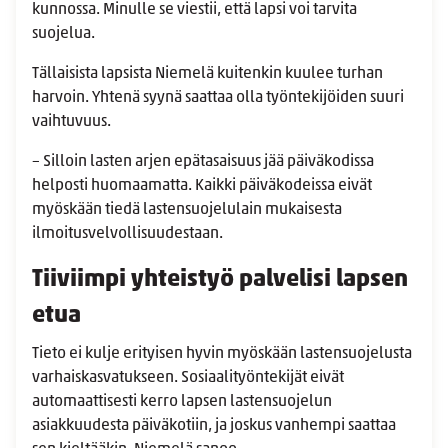
kunnossa. Minulle se viestii, että lapsi voi tarvita
suojelua.
Tällaisista lapsista Niemelä kuitenkin kuulee turhan
harvoin. Yhtenä syynä saattaa olla työntekijöiden suuri
vaihtuvuus.
– Silloin lasten arjen epätasaisuus jää päiväkodissa
helposti huomaamatta. Kaikki päiväkodeissa eivät
myöskään tiedä lastensuojelulain mukaisesta
ilmoitusvelvollisuudestaan.
Tiiviimpi yhteistyö palvelisi lapsen
etua
Tieto ei kulje erityisen hyvin myöskään lastensuojelusta
varhaiskasvatukseen. Sosiaalityöntekijät eivät
automaattisesti kerro lapsen lastensuojelun
asiakkuudesta päiväkotiin, ja joskus vanhempi saattaa