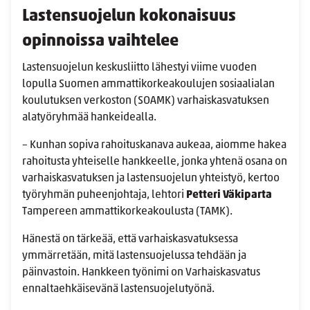
Lastensuojelun kokonaisuus
opinnoissa vaihtelee
Lastensuojelun keskusliitto lähestyi viime vuoden
lopulla Suomen ammattikorkeakoulujen sosiaalialan
koulutuksen verkoston (SOAMK) varhaiskasvatuksen
alatyöryhmää hankeidealla.
– Kunhan sopiva rahoituskanava aukeaa, aiomme hakea
rahoitusta yhteiselle hankkeelle, jonka yhtenä osana on
varhaiskasvatuksen ja lastensuojelun yhteistyö, kertoo
työryhmän puheenjohtaja, lehtori
Petteri Väkiparta
Tampereen ammattikorkeakoulusta (TAMK).
Hänestä on tärkeää, että varhaiskasvatuksessa
ymmärretään, mitä lastensuojelussa tehdään ja
päinvastoin. Hankkeen työnimi on Varhaiskasvatus
ennaltaehkäisevänä lastensuojelutyönä.