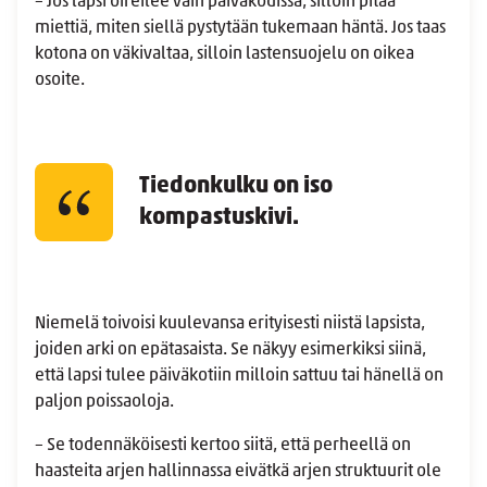
– Jos lapsi oireilee vain päiväkodissa, silloin pitää
miettiä, miten siellä pystytään tukemaan häntä. Jos taas
kotona on väkivaltaa, silloin lastensuojelu on oikea
osoite.
Tiedonkulku on iso
kompastuskivi.
Niemelä toivoisi kuulevansa erityisesti niistä lapsista,
joiden arki on epätasaista. Se näkyy esimerkiksi siinä,
että lapsi tulee päiväkotiin milloin sattuu tai hänellä on
paljon poissaoloja.
– Se todennäköisesti kertoo siitä, että perheellä on
haasteita arjen hallinnassa eivätkä arjen struktuurit ole