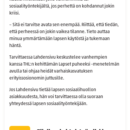
sosiaalityöntekijältä, jos perhettä on kohdannut jokin
kriisi.
– Sitä ei tarvitse avata sen enempää. Riittää, että tiedän,
että perheessä on jokin vaikea tilanne. Tieto auttaa
minua ymmärtämään lapsen käytöstä ja tukemaan
häntä.
Tarvittaessa Lahdensivu keskustelee vanhempien
kanssa THL:n kehittämän Lapset puheeksi -menetelmän
avulla tai ohjaa heidät varhaiskasvatuksen
erityissosionomin juttusille.
Jos Lahdensivu tietää lapsen sosiaalihuollon
asiakkuudesta, hän voi tarvittaessa olla suoraan
yhteydessä lapsen sosiaalityöntekijään.