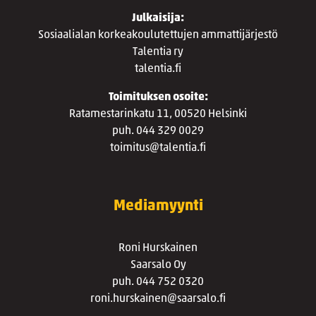
Julkaisija:
Sosiaalialan korkeakoulutettujen ammattijärjestö
Talentia ry
talentia.fi
Toimituksen osoite:
Ratamestarinkatu 11, 00520 Helsinki
puh. 044 329 0029
toimitus@talentia.fi
Mediamyynti
Roni Hurskainen
Saarsalo Oy
puh. 044 752 0320
roni.hurskainen@saarsalo.fi