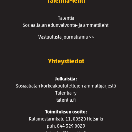
Talentia-lehti
Talentia
Sosiaalialan edunvalvonta- ja ammattilehti
Vastuullista journalismia >>
Yhteystiedot
Julkaisija:
Sosiaalialan korkeakoulutettujen ammattijärjestö
Talentia ry
talentia.fi
Toimituksen osoite:
Ratamestarinkatu 11, 00520 Helsinki
puh. 044 329 0029