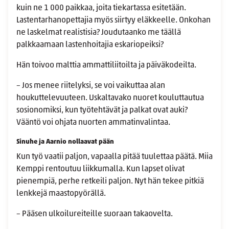
kuin ne 1 000 paikkaa, joita tiekartassa esitetään.
Lastentarhanopettajia myös siirtyy eläkkeelle. Onkohan
ne laskelmat realistisia? Joudutaanko me täällä
palkkaamaan lastenhoitajia eskariopeiksi?
Hän toivoo malttia ammattiliitoilta ja päiväkodeilta.
– Jos menee riitelyksi, se voi vaikuttaa alan
houkuttelevuuteen. Uskaltavako nuoret kouluttautua
sosionomiksi, kun työtehtävät ja palkat ovat auki?
Vääntö voi ohjata nuorten ammatinvalintaa.
Sinuhe ja Aarnio nollaavat pään
Kun työ vaatii paljon, vapaalla pitää tuulettaa päätä. Miia
Kemppi rentoutuu liikkumalla. Kun lapset olivat
pienempiä, perhe retkeili paljon. Nyt hän tekee pitkiä
lenkkejä maastopyörällä.
– Pääsen ulkoilureiteille suoraan takaovelta.