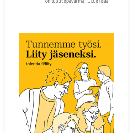
on tullut epävarma, …
Lue lisää