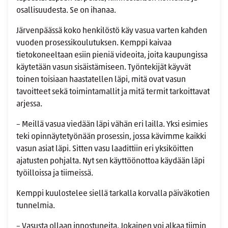
osallisuudesta. Se on ihanaa.
Järvenpäässä koko henkilöstö käy vasua varten kahden
vuoden prosessikoulutuksen. Kemppi kaivaa
tietokoneeltaan esiin pieniä videoita, joita kaupungissa
käytetään vasun sisäistämiseen. Työntekijät käyvät
toinen toisiaan haastatellen läpi, mitä ovat vasun
tavoitteet sekä toimintamallit ja mitä termit tarkoittavat
arjessa.
– Meillä vasua viedään läpi vähän eri lailla. Yksi esimies
teki opinnäytetyönään prosessin, jossa kävimme kaikki
vasun asiat läpi. Sitten vasu laadittiin eri yksiköitten
ajatusten pohjalta. Nyt sen käyttöönottoa käydään läpi
työilloissa ja tiimeissä.
Kemppi kuulostelee siellä tarkalla korvalla päiväkotien
tunnelmia.
– Vasusta ollaan innostuneita. Jokainen voi alkaa tiimin