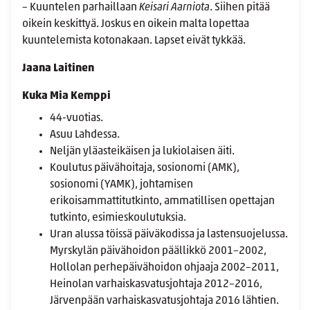
– Kuuntelen parhaillaan
Keisari Aarniota
. Siihen pitää
oikein keskittyä. Joskus en oikein malta lopettaa
kuuntelemista kotonakaan. Lapset eivät tykkää.
Jaana Laitinen
Kuka Mia Kemppi
44-vuotias.
Asuu Lahdessa.
Neljän yläasteikäisen ja lukiolaisen äiti.
Koulutus päivähoitaja, sosionomi (AMK),
sosionomi (YAMK), johtamisen
erikoisammattitutkinto, ammatillisen opettajan
tutkinto, esimieskoulutuksia.
Uran alussa töissä päiväkodissa ja lastensuojelussa.
Myrskylän päivähoidon päällikkö 2001–2002,
Hollolan perhepäivähoidon ohjaaja 2002–2011,
Heinolan varhaiskasvatusjohtaja 2012–2016,
Järvenpään varhaiskasvatusjohtaja 2016 lähtien.