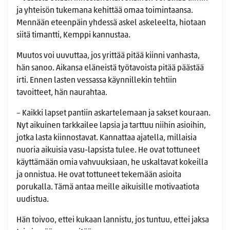
ja yhteisön tukemana kehittää omaa toimintaansa.
Mennään eteenpäin yhdessä askel askeleelta, hiotaan
siitä timantti, Kemppi kannustaa.
Muutos voi uuvuttaa, jos yrittää pitää kiinni vanhasta,
hän sanoo. Aikansa eläneistä työtavoista pitää päästää
irti. Ennen lasten vessassa käynnillekin tehtiin
tavoitteet, hän naurahtaa.
– Kaikki lapset pantiin askartelemaan ja sakset kouraan.
Nyt aikuinen tarkkailee lapsia ja tarttuu niihin asioihin,
jotka lasta kiinnostavat. Kannattaa ajatella, millaisia
nuoria aikuisia vasu-lapsista tulee. He ovat tottuneet
käyttämään omia vahvuuksiaan, he uskaltavat kokeilla
ja onnistua. He ovat tottuneet tekemään asioita
porukalla. Tämä antaa meille aikuisille motivaatiota
uudistua.
Hän toivoo, ettei kukaan lannistu, jos tuntuu, ettei jaksa