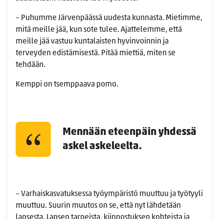
– Puhumme Järvenpäässä uudesta kunnasta. Mietimme,
mitä meille jää, kun sote tulee. Ajattelemme, että
meille jää vastuu kuntalaisten hyvinvoinnin ja
terveyden edistämisestä. Pitää miettiä, miten se
tehdään.
Kemppi on tsemppaava pomo.
Mennään eteenpäin yhdessä
askel askeleelta.
– Varhaiskasvatuksessa työympäristö muuttuu ja työtyyli
muuttuu. Suurin muutos on se, että nyt lähdetään
lapsesta. Lapsen tarpeista, kiinnostuksen kohteista ja