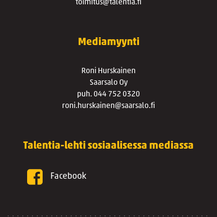
toimitus@talentia.fi
Mediamyynti
Roni Hurskainen
Saarsalo Oy
puh. 044 752 0320
roni.hurskainen@saarsalo.fi
Talentia-lehti sosiaalisessa mediassa
Facebook