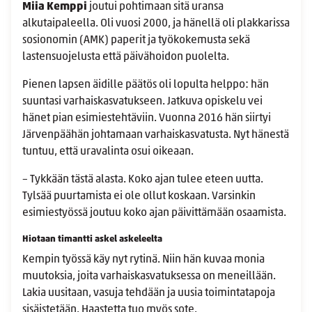
Miia Kemppi
joutui pohtimaan sitä uransa
alkutaipaleella. Oli vuosi 2000, ja hänellä oli plakkarissa
sosionomin (AMK) paperit ja työkokemusta sekä
lastensuojelusta että päivähoidon puolelta.
Pienen lapsen äidille päätös oli lopulta helppo: hän
suuntasi varhaiskasvatukseen. Jatkuva opiskelu vei
hänet pian esimiestehtäviin. Vuonna 2016 hän siirtyi
Järvenpäähän johtamaan varhaiskasvatusta. Nyt hänestä
tuntuu, että uravalinta osui oikeaan.
– Tykkään tästä alasta. Koko ajan tulee eteen uutta.
Tylsää puurtamista ei ole ollut koskaan. Varsinkin
esimiestyössä joutuu koko ajan päivittämään osaamista.
Hiotaan timantti askel askeleelta
Kempin työssä käy nyt rytinä. Niin hän kuvaa monia
muutoksia, joita varhaiskasvatuksessa on meneillään.
Lakia uusitaan, vasuja tehdään ja uusia toimintatapoja
sisäistetään. Haastetta tuo myös sote.