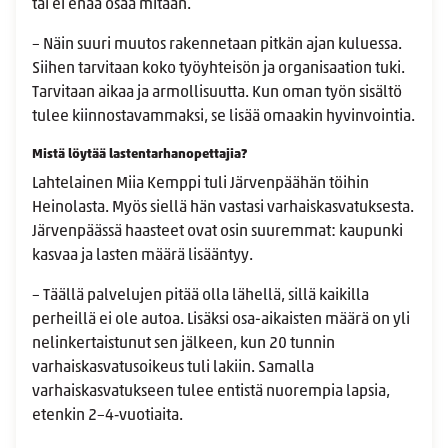
tai ei enää osaa mitään.
– Näin suuri muutos rakennetaan pitkän ajan kuluessa.
Siihen tarvitaan koko työyhteisön ja organisaation tuki.
Tarvitaan aikaa ja armollisuutta. Kun oman työn sisältö
tulee kiinnostavammaksi, se lisää omaakin hyvinvointia.
Mistä löytää lastentarhanopettajia?
Lahtelainen Miia Kemppi tuli Järvenpäähän töihin
Heinolasta. Myös siellä hän vastasi varhaiskasvatuksesta.
Järvenpäässä haasteet ovat osin suuremmat: kaupunki
kasvaa ja lasten määrä lisääntyy.
– Täällä palvelujen pitää olla lähellä, sillä kaikilla
perheillä ei ole autoa. Lisäksi osa-aikaisten määrä on yli
nelinkertaistunut sen jälkeen, kun 20 tunnin
varhaiskasvatusoikeus tuli lakiin. Samalla
varhaiskasvatukseen tulee entistä nuorempia lapsia,
etenkin 2–4‑vuotiaita.