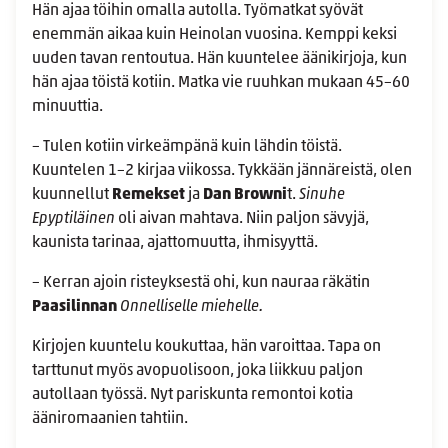
Hän ajaa töihin omalla autolla. Työmatkat syövät
enemmän aikaa kuin Heinolan vuosina. Kemppi keksi
uuden tavan rentoutua. Hän kuuntelee äänikirjoja, kun
hän ajaa töistä kotiin. Matka vie ruuhkan mukaan 45–60
minuuttia.
– Tulen kotiin virkeämpänä kuin lähdin töistä.
Kuuntelen 1–2 kirjaa viikossa. Tykkään jännäreistä, olen
kuunnellut
Remekset
ja
Dan Browni
t.
Sinuhe
Epyptiläinen
oli aivan mahtava. Niin paljon sävyjä,
kaunista tarinaa, ajattomuutta, ihmisyyttä.
– Kerran ajoin risteyksestä ohi, kun nauraa räkätin
Paasilinnan
Onnelliselle miehelle.
Kirjojen kuuntelu koukuttaa, hän varoittaa. Tapa on
tarttunut myös avopuolisoon, joka liikkuu paljon
autollaan työssä. Nyt pariskunta remontoi kotia
ääniromaanien tahtiin.