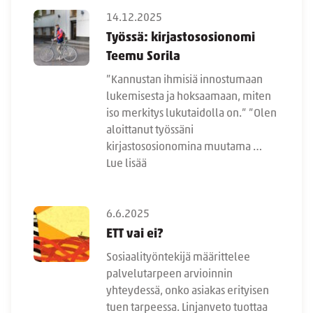
14.12.2025
Työssä: kirjastososionomi
Teemu Sorila
”Kannustan ihmisiä innostumaan
lukemisesta ja hoksaamaan, miten
iso merkitys lukutaidolla on.” ”Olen
aloittanut työssäni
kirjastososionomina muutama …
Lue lisää
6.6.2025
ETT vai ei?
Sosiaalityöntekijä määrittelee
palvelutarpeen arvioinnin
yhteydessä, onko asiakas erityisen
tuen tarpeessa. Linjanveto tuottaa