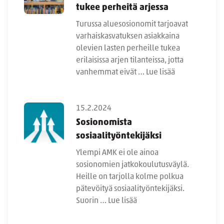
tukee perheitä arjessa
Turussa aluesosionomit tarjoavat
varhaiskasvatuksen asiakkaina
olevien lasten perheille tukea
erilaisissa arjen tilanteissa, jotta
vanhemmat eivät …
Lue lisää
15.2.2024
Sosionomista
sosiaalityöntekijäksi
Ylempi AMK ei ole ainoa
sosionomien jatkokoulutusväylä.
Heille on tarjolla kolme polkua
pätevöityä sosiaalityöntekijäksi.
Suorin …
Lue lisää