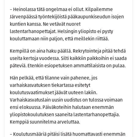
– Heinolassa tätä ongelmaa ei ollut. Kilpailemme
Järvenpäässä työntekijöistä pääkaupunkiseudun isojen
kuntien kanssa. Ne vetävät nuoret
lastentarhanopettajat. Helsingin yliopisto ei pysty
kouluttamaan niin paljon, että meillekin riittää.
Kempillä on aina haku päällä. Rekrytointeja pitää tehdä
useita kertoja vuodessa. Silti kaikkiin paikkoihin ei saada
päteviä. Etenkin esiopetuksen ammattilaisista on pulaa.
Hän pelkää, että tilanne vain pahenee, jos
varhaiskasvatuksen tiekartassa esitetyt
koulutusvaatimukset jäävät uuteen lakiin.
Varhaiskasvatuslain uusin uudistus on tulossa voimaan
ensi elokuussa. Päiväkoteihin halutaan enemmän
yliopistokoulutuksen saaneita lastentarhanopettajia.
Kemppiä suunnitelma arveluttaa.
– Koulutusmääriä pitäisi lisätä huomattavasti enemmän