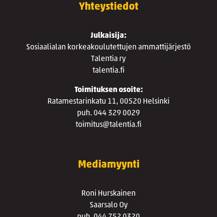
Yhteystiedot
Julkaisija:
Sosiaalialan korkeakoulutettujen ammattijärjestö
Talentia ry
talentia.fi
Toimituksen osoite:
Ratamestarinkatu 11, 00520 Helsinki
puh. 044 329 0029
toimitus@talentia.fi
Mediamyynti
Roni Hurskainen
Saarsalo Oy