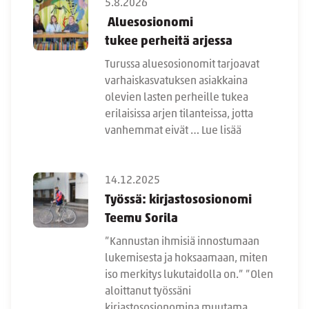
5.8.2026
Aluesosionomi
tukee perheitä arjessa
Turussa aluesosionomit tarjoavat
varhaiskasvatuksen asiakkaina
olevien lasten perheille tukea
erilaisissa arjen tilanteissa, jotta
vanhemmat eivät …
Lue lisää
14.12.2025
Työssä: kirjastososionomi
Teemu Sorila
”Kannustan ihmisiä innostumaan
lukemisesta ja hoksaamaan, miten
iso merkitys lukutaidolla on.” ”Olen
aloittanut työssäni
kirjastososionomina muutama …