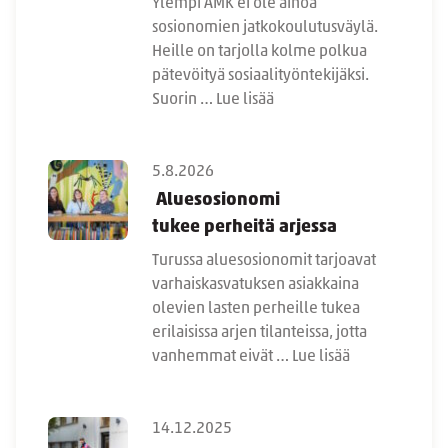
Ylempi AMK ei ole ainoa
sosionomien jatkokoulutusväylä.
Heille on tarjolla kolme polkua
pätevöityä sosiaalityöntekijäksi.
Suorin …
Lue lisää
5.8.2026
Aluesosionomi
tukee perheitä arjessa
Turussa aluesosionomit tarjoavat
varhaiskasvatuksen asiakkaina
olevien lasten perheille tukea
erilaisissa arjen tilanteissa, jotta
vanhemmat eivät …
Lue lisää
14.12.2025