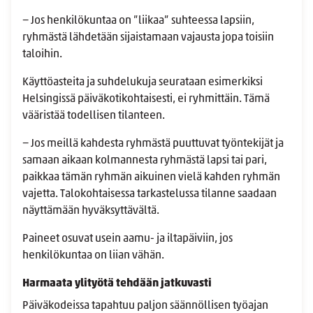
− Jos henkilökuntaa on ”liikaa” suhteessa lapsiin,
ryhmästä lähdetään sijaistamaan vajausta jopa toisiin
taloihin.
Käyttöasteita ja suhdelukuja seurataan esimerkiksi
Helsingissä päiväkotikohtaisesti, ei ryhmittäin. Tämä
vääristää todellisen tilanteen.
− Jos meillä kahdesta ryhmästä puuttuvat työntekijät ja
samaan aikaan kolmannesta ryhmästä lapsi tai pari,
paikkaa tämän ryhmän aikuinen vielä kahden ryhmän
vajetta. Talokohtaisessa tarkastelussa tilanne saadaan
näyttämään hyväksyttävältä.
Paineet osuvat usein aamu- ja iltapäiviin, jos
henkilökuntaa on liian vähän.
Harmaata ylityötä tehdään jatkuvasti
Päiväkodeissa tapahtuu paljon säännöllisen työajan