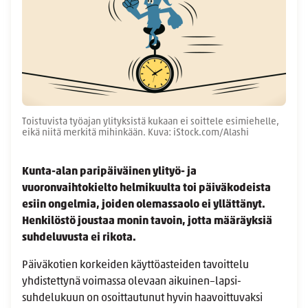
Toistuvista työajan ylityksistä kukaan ei soittele esimiehelle,
eikä niitä merkitä mihinkään. Kuva: iStock.com/Alashi
Kunta-alan paripäiväinen ylityö- ja
vuoronvaihtokielto helmikuulta toi päiväkodeista
esiin ongelmia, joiden olemassaolo ei yllättänyt.
Henkilöstö joustaa monin tavoin, jotta määräyksiä
suhdeluvusta ei rikota.
Päiväkotien korkeiden käyttöasteiden tavoittelu
yhdistettynä voimassa olevaan aikuinen–lapsi-
suhdelukuun on osoittautunut hyvin haavoittuvaksi