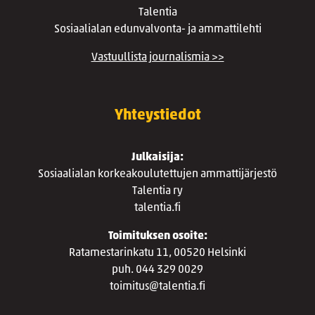
Talentia
Sosiaalialan edunvalvonta- ja ammattilehti
Vastuullista journalismia >>
Yhteystiedot
Julkaisija:
Sosiaalialan korkeakoulutettujen ammattijärjestö
Talentia ry
talentia.fi
Toimituksen osoite:
Ratamestarinkatu 11, 00520 Helsinki
puh. 044 329 0029
toimitus@talentia.fi