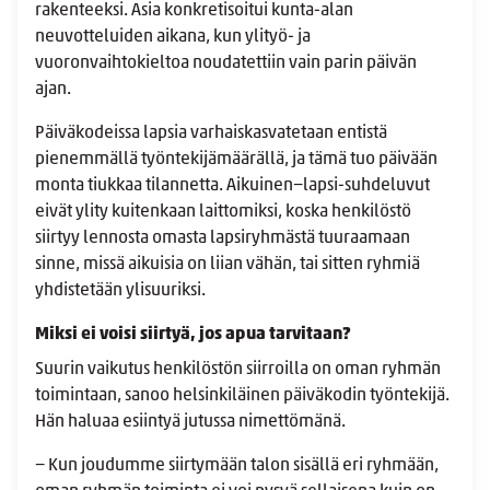
rakenteeksi. Asia konkretisoitui kunta-alan
neuvotteluiden aikana, kun ylityö- ja
vuoronvaihtokieltoa noudatettiin vain parin päivän
ajan.
Päiväkodeissa lapsia varhaiskasvatetaan entistä
pienemmällä työntekijämäärällä, ja tämä tuo päivään
monta tiukkaa tilannetta. Aikuinen−lapsi-suhdeluvut
eivät ylity kuitenkaan laittomiksi, koska henkilöstö
siirtyy lennosta omasta lapsiryhmästä tuuraamaan
sinne, missä aikuisia on liian vähän, tai sitten ryhmiä
yhdistetään ylisuuriksi.
Miksi ei voisi siirtyä, jos apua tarvitaan?
Suurin vaikutus henkilöstön siirroilla on oman ryhmän
toimintaan, sanoo helsinkiläinen päiväkodin työntekijä.
Hän haluaa esiintyä jutussa nimettömänä.
− Kun joudumme siirtymään talon sisällä eri ryhmään,