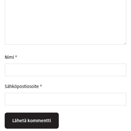
Nimi
*
Sähköpostiosoite
*