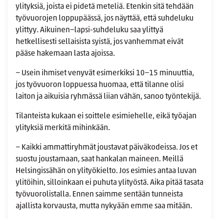
ylityksiä, joista ei pidetä meteliä. Etenkin sitä tehdään
työvuorojen loppupäässä, jos näyttää, että suhdeluku
ylittyy. Aikuinen−lapsi-suhdeluku saa ylittyä
hetkellisesti sellaisista syistä, jos vanhemmat eivät
pääse hakemaan lasta ajoissa.
− Usein ihmiset venyvät esimerkiksi 10−15 minuuttia,
jos työvuoron loppuessa huomaa, että tilanne olisi
laiton ja aikuisia ryhmässä liian vähän, sanoo työntekijä.
Tilanteista kukaan ei soittele esimiehelle, eikä työajan
ylityksiä merkitä mihinkään.
− Kaikki ammattiryhmät joustavat päiväkodeissa. Jos et
suostu joustamaan, saat hankalan maineen. Meillä
Helsingissähän on ylityökielto. Jos esimies antaa luvan
ylitöihin, silloinkaan ei puhuta ylityöstä. Aika pitää tasata
työvuorolistalla. Ennen saimme sentään tunneista
ajallista korvausta, mutta nykyään emme saa mitään.