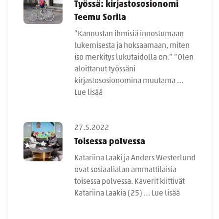
Työssä: kirjastososionomi
Teemu Sorila
”Kannustan ihmisiä innostumaan
lukemisesta ja hoksaamaan, miten
iso merkitys lukutaidolla on.” ”Olen
aloittanut työssäni
kirjastososionomina muutama …
Lue lisää
27.5.2022
Toisessa polvessa
Katariina Laaki ja Anders Westerlund
ovat sosiaalialan ammattilaisia
toisessa polvessa. Kaverit kiittivät
Katariina Laakia (25) …
Lue lisää