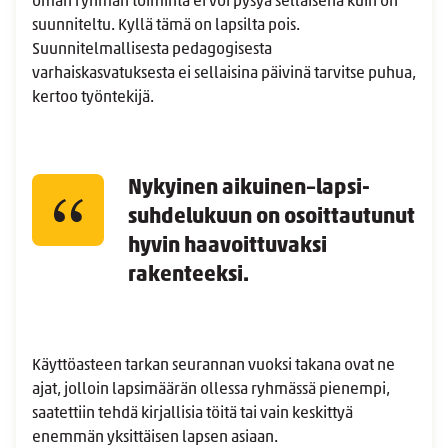
oman ryhmän toiminta ei voi pysyä sellaisena kuin on
suunniteltu. Kyllä tämä on lapsilta pois.
Suunnitelmallisesta pedagogisesta
varhaiskasvatuksesta ei sellaisina päivinä tarvitse puhua,
kertoo työntekijä.
Nykyinen aikuinen–lapsi-
suhdelukuun on osoittautunut
hyvin haavoittuvaksi
rakenteeksi.
Käyttöasteen tarkan seurannan vuoksi takana ovat ne
ajat, jolloin lapsimäärän ollessa ryhmässä pienempi,
saatettiin tehdä kirjallisia töitä tai vain keskittyä
enemmän yksittäisen lapsen asiaan.