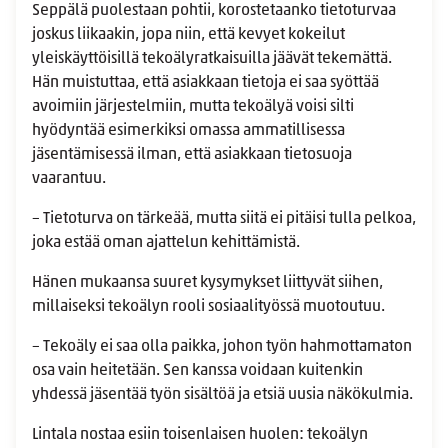
Seppälä puolestaan pohtii, korostetaanko tietoturvaa
joskus liikaakin, jopa niin, että kevyet kokeilut
yleiskäyttöisillä tekoälyratkaisuilla jäävät tekemättä.
Hän muistuttaa, että asiakkaan tietoja ei saa syöttää
avoimiin järjestelmiin, mutta tekoälyä voisi silti
hyödyntää esimerkiksi omassa ammatillisessa
jäsentämisessä ilman, että asiakkaan tietosuoja
vaarantuu.
– Tietoturva on tärkeää, mutta siitä ei pitäisi tulla pelkoa,
joka estää oman ajattelun kehittämistä.
Hänen mukaansa suuret kysymykset liittyvät siihen,
millaiseksi tekoälyn rooli sosiaalityössä muotoutuu.
– Tekoäly ei saa olla paikka, johon työn hahmottamaton
osa vain heitetään. Sen kanssa voidaan kuitenkin
yhdessä jäsentää työn sisältöä ja etsiä uusia näkökulmia.
Lintala nostaa esiin toisenlaisen huolen: tekoälyn