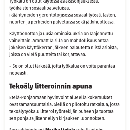
Työkalu on ollut käytössä asiakasohjauksessa,
työikäisten sosiaalipalveluissa,
ikääntyneiden gerontologisessa sosiaalityössä, lasten,
nuorten ja perheiden palveluissa sekä jälkihuollossa.
Käyttöönottoa ja uusia ominaisuuksia on laajennettu
vaiheittain. Ammattilaisilla on mahdollisuus antaa
jokaisen käyttökerran jälkeen palautetta niistä asioista,
joissa on vielä puutteita tai korjattavaa.
– Se on ollut tärkeää, jotta työkalua on voitu parantaa
nopeasti.
Tekoäly litteroinnin apuna
Etelä-Pohjanmaan hyvinvointialueella kokemukset
ovat samansuuntaisia. Siellä on pilotoitu ratkaisua, jossa
tekoälytyökalu litteroi työntekijän puheen ja tuottaa
sen pohjalta jäsennellyn kirjauksen luonnoksen.