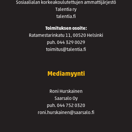
Sosiaalialan korkeakoulutettujen ammattijärjestö
Talentia ry
talentia.fi
Toimituksen osoite:
Ratamestarinkatu 11, 00520 Helsinki
puh. 044 329 0029
toimitus@talentia.fi
Mediamyynti
Roni Hurskainen
Saarsalo Oy
puh. 044 752 0320
roni.hurskainen@saarsalo.fi