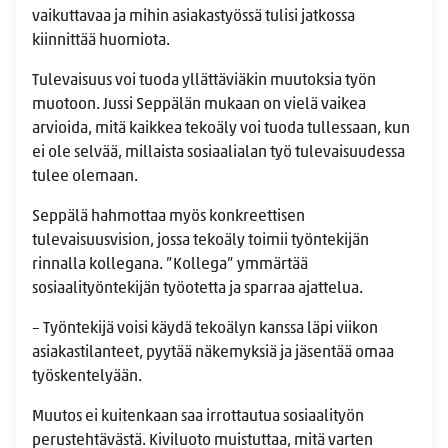
vaikuttavaa ja mihin asiakastyössä tulisi jatkossa
kiinnittää huomiota.
Tulevaisuus voi tuoda yllättäviäkin muutoksia työn
muotoon. Jussi Seppälän mukaan on vielä vaikea
arvioida, mitä kaikkea tekoäly voi tuoda tullessaan, kun
ei ole selvää, millaista sosiaalialan työ tulevaisuudessa
tulee olemaan.
Seppälä hahmottaa myös konkreettisen
tulevaisuusvision, jossa tekoäly toimii työntekijän
rinnalla kollegana. ”Kollega” ymmärtää
sosiaalityöntekijän työotetta ja sparraa ajattelua.
– Työntekijä voisi käydä tekoälyn kanssa läpi viikon
asiakastilanteet, pyytää näkemyksiä ja jäsentää omaa
työskentelyään.
Muutos ei kuitenkaan saa irrottautua sosiaalityön
perustehtävästä. Kiviluoto muistuttaa, mitä varten