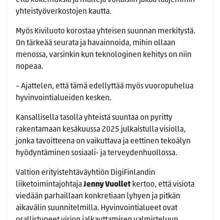
yhteistyöverkostojen kautta.
Myös Kiviluoto korostaa yhteisen suunnan merkitystä.
On tärkeää seurata ja havainnoida, mihin ollaan
menossa, varsinkin kun teknologinen kehitys on niin
nopeaa.
– Ajattelen, että tämä edellyttää myös vuoropuhelua
hyvinvointialueiden kesken.
Kansallisella tasolla yhteistä suuntaa on pyritty
rakentamaan kesäkuussa 2025 julkaistulla visiolla,
jonka tavoitteena on vaikuttava ja eettinen tekoälyn
hyödyntäminen sosiaali- ja terveydenhuollossa.
Valtion erityistehtäväyhtiön DigiFinlandin
liiketoimintajohtaja
Jenny Vuollet
kertoo, että visiota
viedään parhaillaan konkretiaan lyhyen ja pitkän
aikavälin suunnitelmilla. Hyvinvointialueet ovat
osallistuneet vision jalkauttamisen valmisteluun.