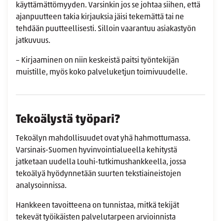
käyttämättömyyden. Varsinkin jos se johtaa siihen, että
ajanpuutteen takia kirjauksia jäisi tekemättä tai ne
tehdään puutteellisesti. Silloin vaarantuu asiakastyön
jatkuvuus.
– Kirjaaminen on niin keskeistä paitsi työntekijän
muistille, myös koko palveluketjun toimivuudelle.
Tekoälystä työpari?
Tekoälyn mahdollisuudet ovat yhä hahmottumassa.
Varsinais-Suomen hyvinvointialueella kehitystä
jatketaan uudella Louhi-tutkimushankkeella, jossa
tekoälyä hyödynnetään suurten tekstiaineistojen
analysoinnissa.
Hankkeen tavoitteena on tunnistaa, mitkä tekijät
tekevät työikäisten palvelutarpeen arvioinnista