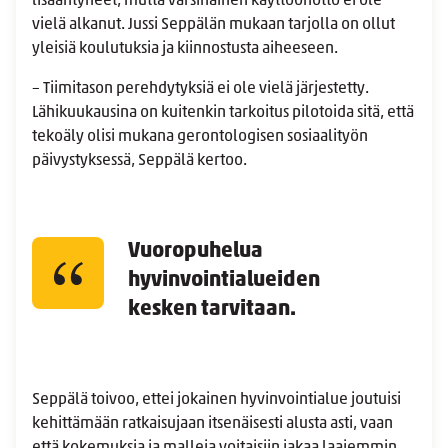
lisääntyneet, mutta varsinainen käyttöönotto ei ole
vielä alkanut. Jussi Seppälän mukaan tarjolla on ollut
yleisiä koulutuksia ja kiinnostusta aiheeseen.
– Tiimitason perehdytyksiä ei ole vielä järjestetty.
Lähikuukausina on kuitenkin tarkoitus pilotoida sitä, että
tekoäly olisi mukana gerontologisen sosiaalityön
päivystyksessä, Seppälä kertoo.
Vuoropuhelua
hyvinvointialueiden
kesken tarvitaan.
Seppälä toivoo, ettei jokainen hyvinvointialue joutuisi
kehittämään ratkaisujaan itsenäisesti alusta asti, vaan
että kokemuksia ja malleja voitaisiin jakaa laajemmin