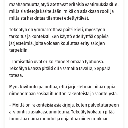
maahanmuuttajatyö asettavat erilaisia vaatimuksia sille,
millaisia tietoja käsitellään, mikä on asiakkaan rooli ja
millaista harkintaa tilanteet edellyttävät.
Tekoälyn on ymmärrettävä paitsi kieli, myös työn
tarkoitus ja konteksti. Sen käyttö edellyttää oppivia
järjestelmiä, joita voidaan kouluttaa erityisalojen
tarpeisiin.
– Ihmisetkin ovat erikoistuneet omaan työhönsä.
Tekoälyn kanssa pitäisi olla samalla tavalla, Seppälä
toteaa.
Myös Kiviluoto painottaa, että järjestelmän pitää oppia
nimenomaan sosiaalihuollon rakenteista ja sääntelystä.
– Meillä on rakenteisia asiakirjoja, kuten palvelutarpeen
arviointi ja asiakassuunnitelma. Tekoälytyökalun pitää
tunnistaa nämä muodot ja ohjautua niiden mukaan.