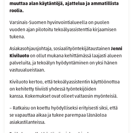
muuttaa alan käytäntöjä, ajattelua ja ammatillista
roolia.
Varsinais-Suomen hyvinvointialueella on puolen
vuoden ajan pilotoitu tekoälyassistenttia kirjaamisen
tukena.
Asiakasohjausjohtaja, sosiaalityöntekijätaustainen
Jenni
Kiviluoto
on ollut mukana kehittämässä laajasti alueen
palveluita, ja tekoälyn hyödyntäminen on yksi hänen
vastuualueistaan.
Kiviluoto kertoo, että tekoälyassistentin käyttöönottoa
on kehitetty tiiviisti yhdessä työntekijöiden
kanssa. Kokemukset ovat olleet valtaosin myönteisiä.
– Ratkaisu on koettu hyödylliseksi erityisesti siksi, että
se vapauttaa aikaa ja tukee parempaa läsnäoloa
asiakastilanteissa
.