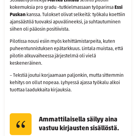
Sosiaalityöntekijä
Marika Lintala
selvitti pilotin
kokemuksia pro gradu -tutkielmassaan työparinsa
Essi
Puskan
kanssa. Tulokset olivat selkeitä: työkalu koettiin
ajansäästöä tuovaksi apuvälineeksi, ja suhtautuminen
siihen oli pääosin positiivista.
Pilotissa nousi esiin myös kehittämistarpeita, kuten
puheentunnistuksen epätarkkuus. Lintala muistaa, että
pilotin alkuvaiheessa järjestelmä oli vielä
keskeneräinen.
– Tekstiä joutui korjaamaan paljonkin, mutta sittemmin
kehitys on ollut nopeaa. Lyhyessä ajassa työkalu alkoi
tuottaa laadukkaita kirjauksia.
Ammattilaisella säilyy aina
vastuu kirjausten sisällöstä.