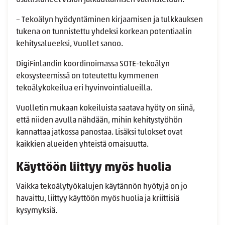
– Tekoälyn hyödyntäminen kirjaamisen ja tulkkauksen
tukena on tunnistettu yhdeksi korkean potentiaalin
kehitysalueeksi, Vuollet sanoo.
DigiFinlandin koordinoimassa SOTE-tekoälyn
ekosysteemissä on toteutettu kymmenen
tekoälykokeilua eri hyvinvointialueilla.
Vuolletin mukaan kokeiluista saatava hyöty on siinä,
että niiden avulla nähdään, mihin kehitystyöhön
kannattaa jatkossa panostaa. Lisäksi tulokset ovat
kaikkien alueiden yhteistä omaisuutta.
Käyttöön liittyy myös huolia
Vaikka
tekoälytyökalujen käytännön hyötyjä on jo
havaittu, liittyy käyttöön myös huolia ja kriittisiä
kysymyksiä.