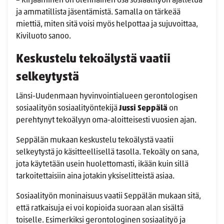
– Kirjaaminen on olennainen osa sosiaalityön ajattelua
ja ammatillista jäsentämistä. Samalla on tärkeää
miettiä, miten sitä voisi myös helpottaa ja sujuvoittaa,
Kiviluoto sanoo.
Keskustelu tekoälystä vaatii
selkeytystä
Länsi-Uudenmaan hyvinvointialueen gerontologisen
sosiaalityön sosiaalityöntekijä
Jussi Seppälä
on
perehtynyt tekoälyyn oma-aloitteisesti vuosien ajan.
Seppälän mukaan keskustelu tekoälystä vaatii
selkeytystä jo käsitteellisellä tasolla. Tekoäly on sana,
jota käytetään usein huolettomasti, ikään kuin sillä
tarkoitettaisiin aina jotakin yksiselitteistä asiaa.
Sosiaalityön moninaisuus vaatii Seppälän mukaan sitä,
että ratkaisuja ei voi kopioida suoraan alan sisältä
toiselle. Esimerkiksi gerontologinen sosiaalityö ja