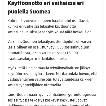
Käyttöönotto eri vaiheissa eri
puolella Suomea
Kolmen hyvinvointialueen haastattelut osoittavat,
kuinka eri vaiheissa tekoälyn käyttöönotto
sosiaalipalveluissa ja sen yksiköissä tällä hetkellä on.
Varsinais-Suomen tekoälyassistenttipilotti oli varsin
laaja. Siihen on osallistunut yli 500 sosiaalihuollon
ammattilaista, ja sen kautta on saatu 15 000
asiakasasiakirjan merkintäluonnosta.
Myös Etelä-Pohjanmaalla tekoälytyökalu on jäänyt
käyttöön sosiaalityön arkeen. Marika Lintala toivoo, että
vastaavanlainen väline olisi tulevaisuudessa kaikkien
sosiaalityöntekijöiden ulottuvilla.
Länsi-Uudenmaan hyvinvointialueen gerontologisessa
sosiaalityössä tekoälyä koskevat keskustelut ovat