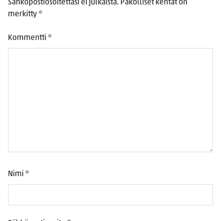
Sähköpostiosoitettasi ei julkaista.
Pakolliset kentät on
merkitty
*
Kommentti
*
Nimi
*