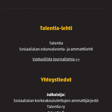
Talentia-lehti
Talentia
Sosiaalialan edunvalvonta- ja ammattilehti
Vastuullista journalismia >>
Yhteystiedot
Julkaisija:
Sosiaalialan korkeakoulutettujen ammattijärjestö
Talentia ry