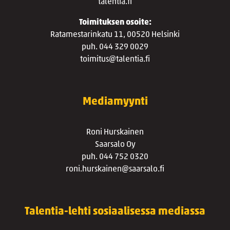
talentia.fi
Toimituksen osoite:
Ratamestarinkatu 11, 00520 Helsinki
puh. 044 329 0029
toimitus@talentia.fi
Mediamyynti
Roni Hurskainen
Saarsalo Oy
puh. 044 752 0320
roni.hurskainen@saarsalo.fi
Talentia-lehti sosiaalisessa mediassa