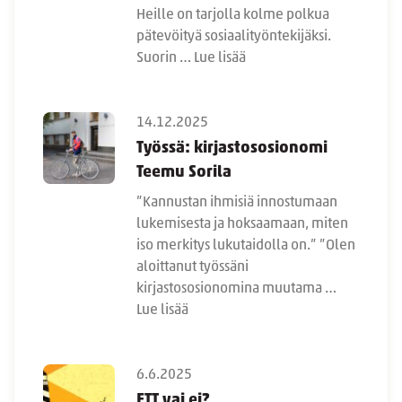
Heille on tarjolla kolme polkua
pätevöityä sosiaalityöntekijäksi.
Suorin …
Lue lisää
14.12.2025
Työssä: kirjastososionomi
Teemu Sorila
”Kannustan ihmisiä innostumaan
lukemisesta ja hoksaamaan, miten
iso merkitys lukutaidolla on.” ”Olen
aloittanut työssäni
kirjastososionomina muutama …
Lue lisää
6.6.2025
ETT vai ei?