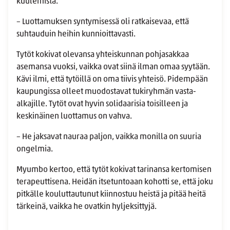
kuulemista.
– Luottamuksen syntymisessä oli ratkaisevaa, että
suhtauduin heihin kunnioittavasti.
Tytöt kokivat olevansa yhteiskunnan pohjasakkaa
asemansa vuoksi, vaikka ovat siinä ilman omaa syytään.
Kävi ilmi, että tytöillä on oma tiivis yhteisö. Pidempään
kaupungissa olleet muodostavat tukiryhmän vasta-
alkajille. Tytöt ovat hyvin solidaarisia toisilleen ja
keskinäinen luottamus on vahva.
– He jaksavat nauraa paljon, vaikka monilla on suuria
ongelmia.
Myumbo kertoo, että tytöt kokivat tarinansa kertomisen
terapeuttisena. Heidän itsetuntoaan kohotti se, että joku
pitkälle kouluttautunut kiinnostuu heistä ja pitää heitä
tärkeinä, vaikka he ovatkin hyljeksittyjä.