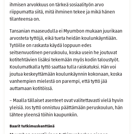
ihmisen arvokkuus on tärkeä sosiaalityön arvo
riippumatta siitä, mitä ihminen tekee ja mikä hänen
tilanteensa on.
Tansanian maaseudulla ei Myumbon mukaan juurikaan
arvosteta tyttöjä, eikä tueta heidän koulunkäyntiään.
Tytöille on raskasta käydä loppuun edes
seitsenvuotinen peruskoulu, koska usein he joutuvat
kotitehtävien lisäksi tekemään myös kodin taloustyöt.
Koulumatkalla tyttö saattaa tulla raiskatuksi. Hän voi
joutua keskeyttämään koulunkäynnin kokonaan, koska
vanhempien mielestä on parempi, että tyttö jää
auttamaan kotitöissä.
– Maalla tällaiset asenteet ovat valitettavasti vielä hyvin
yleisiä. Jos tyttö onnistuu päättämään peruskoulun, hän
lähtee yleensä töihin kaupunkiin.
Baarit tutkimuskenttänä