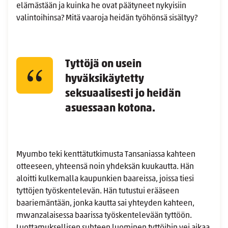
elämästään ja kuinka he ovat päätyneet nykyisiin
valintoihinsa? Mitä vaaroja heidän työhönsä sisältyy?
Tyttöjä on usein
hyväksikäytetty
seksuaalisesti jo heidän
asuessaan kotona.
Myumbo teki kenttätutkimusta Tansaniassa kahteen
otteeseen, yhteensä noin yhdeksän kuukautta. Hän
aloitti kulkemalla kaupunkien baareissa, joissa tiesi
tyttöjen työskentelevän. Hän tutustui erääseen
baariemäntään, jonka kautta sai yhteyden kahteen,
mwanzalaisessa baarissa työskentelevään tyttöön.