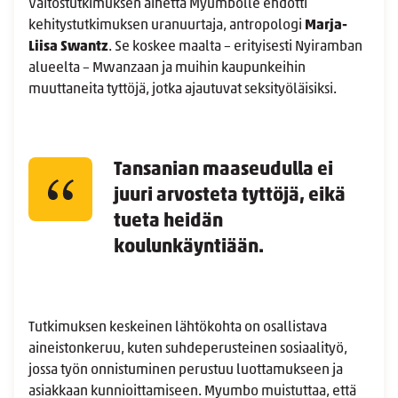
Väitöstutkimuksen aihetta Myumbolle ehdotti
kehitystutkimuksen uranuurtaja, antropologi
Marja-
Liisa Swantz
. Se koskee maalta – erityisesti Nyiramban
alueelta – Mwanzaan ja muihin kaupunkeihin
muuttaneita tyttöjä, jotka ajautuvat seksityöläisiksi.
Tansanian maaseudulla ei
juuri arvosteta tyttöjä, eikä
tueta heidän
koulunkäyntiään.
Tutkimuksen keskeinen lähtökohta on osallistava
aineistonkeruu, kuten suhdeperusteinen sosiaalityö,
jossa työn onnistuminen perustuu luottamukseen ja
asiakkaan kunnioittamiseen. Myumbo muistuttaa, että