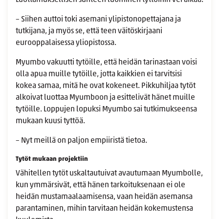
Luottamuksellisen suhteen luominen tyttöihin vei aikaa.
– Siihen auttoi toki asemani ylipistonopettajana ja
tutkijana, ja myös se, että teen väitöskirjaani
eurooppalaisessa yliopistossa.
Myumbo vakuutti tytöille, että heidän tarinastaan voisi
olla apua muille tytöille, jotta kaikkien ei tarvitsisi
kokea samaa, mitä he ovat kokeneet. Pikkuhiljaa tytöt
alkoivat luottaa Myumboon ja esittelivät hänet muille
tytöille. Loppujen lopuksi Myumbo sai tutkimukseensa
mukaan kuusi tyttöä.
– Nyt meillä on paljon empiiristä tietoa.
Tytöt mukaan projektiin
Vähitellen tytöt uskaltautuivat avautumaan Myumbolle,
kun ymmärsivät, että hänen tarkoituksenaan ei ole
heidän mustamaalaamisensa, vaan heidän asemansa
parantaminen, mihin tarvitaan heidän kokemustensa