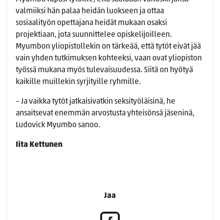
valmiiksi hän palaa heidän luokseen ja ottaa
sosiaalityön opettajana heidät mukaan osaksi
projektiaan, jota suunnittelee opiskelijoilleen.
Myumbon yliopistollekin on tärkeää, että tytöt eivät jää
vain yhden tutkimuksen kohteeksi, vaan ovat yliopiston
työssä mukana myös tulevaisuudessa. Siitä on hyötyä
kaikille muillekin syrjityille ryhmille.
– Ja vaikka tytöt jatkaisivatkin seksityöläisinä, he
ansaitsevat enemmän arvostusta yhteisönsä jäseninä,
Ludovick Myumbo sanoo.
Iita Kettunen
Jaa