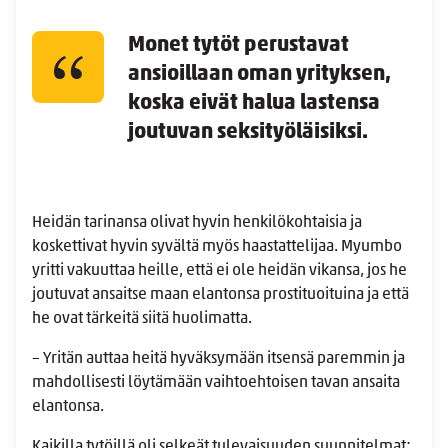
Monet tytöt perustavat
ansioillaan oman yrityksen,
koska eivät halua lastensa
joutuvan seksityöläisiksi.
Heidän tarinansa olivat hyvin henkilökohtaisia ja
koskettivat hyvin syvältä myös haastattelijaa. Myumbo
yritti vakuuttaa heille, että ei ole heidän vikansa, jos he
joutuvat ansaitse maan elantonsa prostituoituina ja että
he ovat tärkeitä siitä huolimatta.
– Yritän auttaa heitä hyväksymään itsensä paremmin ja
mahdollisesti löytämään vaihtoehtoisen tavan ansaita
elantonsa.
Kaikilla tytöillä oli selkeät tulevaisuuden suunnitelmat: