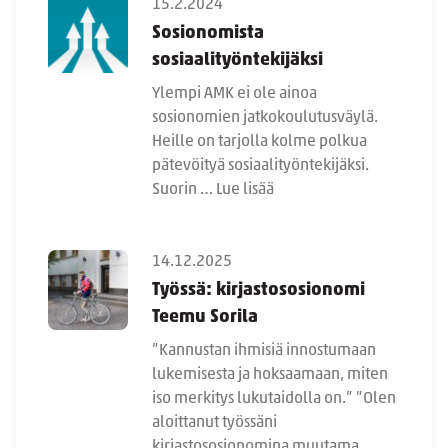
15.2.2024
Sosionomista
sosiaalityöntekijäksi
Ylempi AMK ei ole ainoa
sosionomien jatkokoulutusväylä.
Heille on tarjolla kolme polkua
pätevöityä sosiaalityöntekijäksi.
Suorin …
Lue lisää
14.12.2025
Työssä: kirjastososionomi
Teemu Sorila
”Kannustan ihmisiä innostumaan
lukemisesta ja hoksaamaan, miten
iso merkitys lukutaidolla on.” ”Olen
aloittanut työssäni
kirjastososionomina muutama …