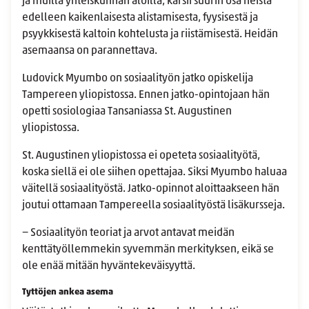
ja muilla yhteiskunnan aloilla, kärsii suurin osa heistä
edelleen kaikenlaisesta alistamisesta, fyysisestä ja
psyykkisestä kaltoin kohtelusta ja riistämisestä. Heidän
asemaansa on parannettava.
Ludovick Myumbo on sosiaalityön jatko opiskelija
Tampereen yliopistossa. Ennen jatko-opintojaan hän
opetti sosiologiaa Tansaniassa St. Augustinen
yliopistossa.
St. Augustinen yliopistossa ei opeteta sosiaalityötä,
koska siellä ei ole siihen opettajaa. Siksi Myumbo haluaa
väitellä sosiaalityöstä. Jatko-opinnot aloittaakseen hän
joutui ottamaan Tampereella sosiaalityöstä lisäkursseja.
− Sosiaalityön teoriat ja arvot antavat meidän
kenttätyöllemmekin syvemmän merkityksen, eikä se
ole enää mitään hyväntekeväisyyttä.
Tyttöjen ankea asema