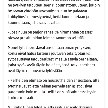
he pyrkivät taloudelliseen riippumattomuuteen, jolloin
he saavat yhteisön arvostuksen. Kun he palaavat
kotikyliinsä menestyneinä, heitä kunnioitetaan ja
kuunnellaan, ja he saavat valtaa.
– Jos sinulla on paljon rahaa, se himmentää otsassasi
olevaa prostituoidun leimaa, Myumbo selittää.
Monet tytöt perustavat ansioillaan oman yrityksen,
koska eivät halua lastensa joutuvan seksityöläisiksi.
Tytöt auttavat taloudellisesti maalla asuvia perheitään,
jotka hyväksyvät täysin heidän työnsä. Jotkut perheet
ovat täysin riippuvaisia tytöistään.
– Perheiden elintaso on noussut heidän ansiostaan, sillä
tytöt haluavat, että heidän perheillään asiat olisivat
paremmin kuin muilla. Heillä on siinä suhteessa hyvin
korkea moraali.
Myumbo lupasi tytöille, että saatuaan väitöskirjansa