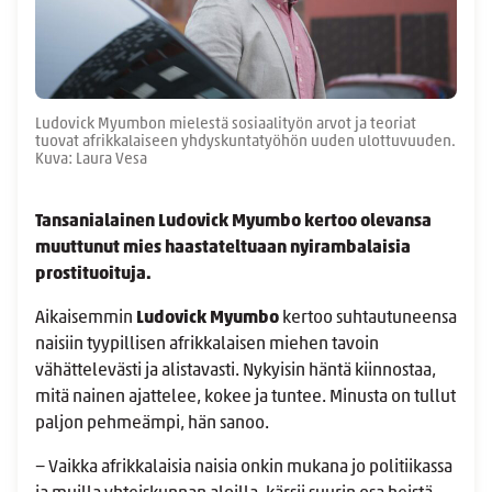
Ludovick Myumbon mielestä sosiaalityön arvot ja teoriat
tuovat afrikkalaiseen yhdyskuntatyöhön uuden ulottuvuuden.
Kuva: Laura Vesa
Tansanialainen Ludovick Myumbo kertoo olevansa
muuttunut mies haastateltuaan nyirambalaisia
prostituoituja.
Aikaisemmin
Ludovick Myumbo
kertoo suhtautuneensa
naisiin tyypillisen afrikkalaisen miehen tavoin
vähättelevästi ja alistavasti. Nykyisin häntä kiinnostaa,
mitä nainen ajattelee, kokee ja tuntee. Minusta on tullut
paljon pehmeämpi, hän sanoo.
− Vaikka afrikkalaisia naisia onkin mukana jo politiikassa