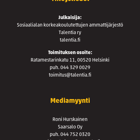
Julkaisija:
Sosiaalialan korkeakoulutettujen ammattijärjestö
Talentia ry
talentia.fi
Toimituksen osoite:
Ratamestarinkatu 11, 00520 Helsinki
puh. 044 329 0029
toimitus@talentia.fi
Mediamyynti
Roni Hurskainen
Saarsalo Oy
puh. 044 752 0320