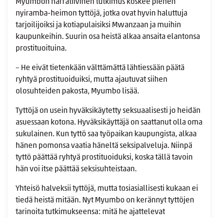
Myumbon narratiivinen tutkimus koskee pienen
nyiramba-heimon tyttöjä, jotka ovat hyvin haluttuja
tarjoilijoiksi ja kotiapulaisiksi Mwanzaan ja muihin
kaupunkeihin. Suurin osa heistä alkaa ansaita elantonsa
prostituoituina.
– He eivät tietenkään välttämättä lähtiessään päätä
ryhtyä prostituoiduiksi, mutta ajautuvat siihen
olosuhteiden pakosta, Myumbo lisää.
Tyttöjä on usein hyväksikäytetty seksuaalisesti jo heidän
asuessaan kotona. Hyväksikäyttäjä on saattanut olla oma
sukulainen. Kun tyttö saa työpaikan kaupungista, alkaa
hänen pomonsa vaatia häneltä seksipalveluja. Niinpä
tyttö päättää ryhtyä prostituoiduksi, koska tällä tavoin
hän voi itse päättää seksisuhteistaan.
Yhteisö halveksii tyttöjä, mutta tosiasiallisesti kukaan ei
tiedä heistä mitään. Nyt Myumbo on kerännyt tyttöjen
tarinoita tutkimukseensa: mitä he ajattelevat