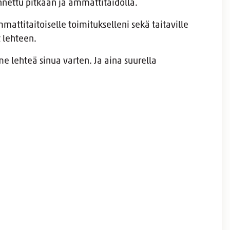
ennettu pitkään ja ammattitaidolla.
ammattitaitoiselle toimitukselleni sekä taitaville
at lehteen.
me lehteä sinua varten. Ja aina suurella