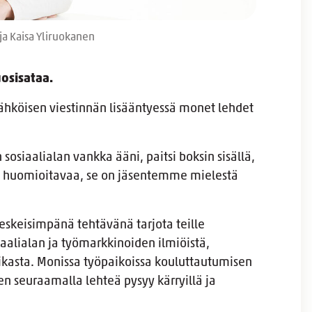
aja Kaisa Yliruokanen
uosisataa.
hköisen viestinnän lisääntyessä monet lehdet
n sosiaalialan vankka ääni, paitsi boksin sisällä,
en huomioitavaa, se on jäsentemme mielestä
eskeisimpänä tehtävänä tarjota teille
iaalialan ja työmarkkinoiden ilmiöistä,
iikasta. Monissa työpaikoissa kouluttautumisen
ten seuraamalla lehteä pysyy kärryillä ja