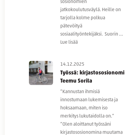
sosionomien
jatkokoulutusväylä. Heille on
tarjolla kolme polkua
pätevöityä
sosiaalityöntekijäksi. Suorin …
Lue lisää
14.12.2025
Työssä: kirjastososionomi
Teemu Sorila
”Kannustan ihmisiä
innostumaan lukemisesta ja
hoksaamaan, miten iso
merkitys lukutaidolla on.”
”Olen aloittanut työssäni
kirjastososionomina muutama