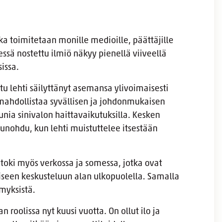
a toimitetaan monille medioille, päättäjille
essä nostettu ilmiö näkyy pienellä viiveellä
sissa.
ttu lehti säilyttänyt asemansa ylivoimaisesti
mahdollistaa syvällisen ja johdonmukaisen
nia sinivalon haittavaikutuksilla. Kesken
 unohdu, kun lehti muistuttelee itsestään
 toki myös verkossa ja somessa, jotka ovat
liseen keskusteluun alan ulkopuolella. Samalla
ymyksistä.
 roolissa nyt kuusi vuotta. On ollut ilo ja