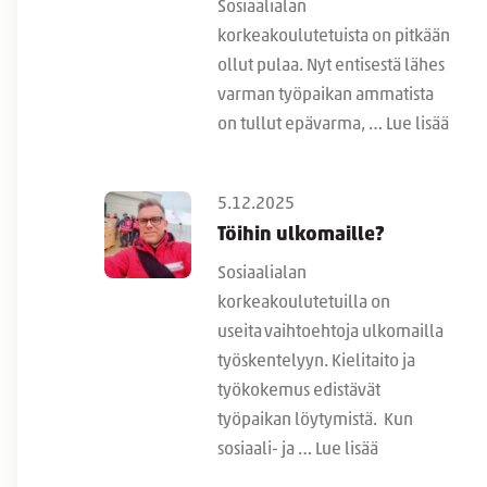
Sosiaalialan
korkeakoulutetuista on pitkään
ollut pulaa. Nyt entisestä lähes
varman työpaikan ammatista
on tullut epävarma, …
Lue lisää
5.12.2025
Töihin ulkomaille?
Sosiaalialan
korkeakoulutetuilla on
useita vaihtoehtoja ulkomailla
työskentelyyn. Kielitaito ja
työkokemus edistävät
työpaikan löytymistä. Kun
sosiaali- ja …
Lue lisää