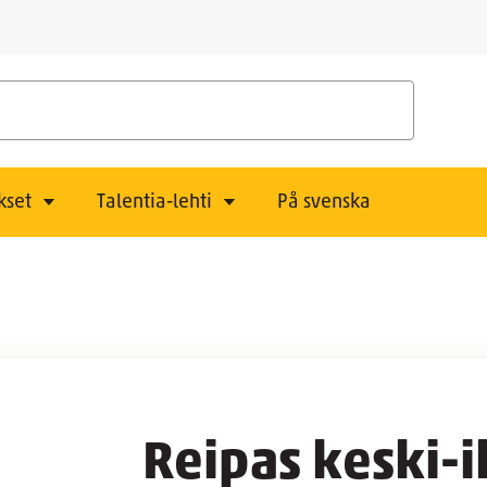
kset
Talentia-lehti
På svenska
Reipas keski-