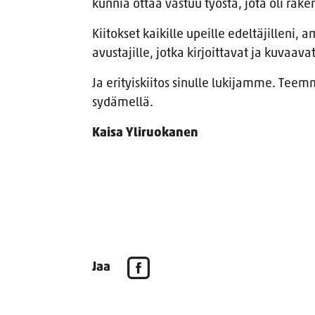
kunnia ottaa vastuu työstä, jota oli rak
Kiitokset kaikille upeille edeltäjilleni, 
avustajille, jotka kirjoittavat ja kuvaav
Ja erityiskiitos sinulle lukijamme. Teem
sydämellä.
Kaisa Yliruokanen
Jaa