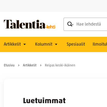
Hae lehdestä
Artikkelit
Kolumnit
Spesiaalit
Ilmoitu
Etusivu
Artikkelit
Reipas keski-ikäinen
Luetuimmat