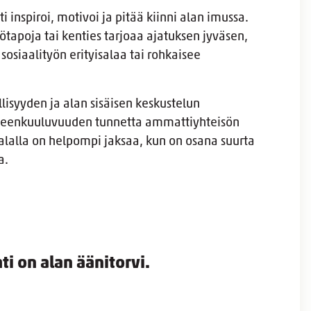
inspiroi, motivoi ja pitää kiinni alan imussa.
tapoja tai kenties tarjoaa ajatuksen jyväsen,
sosiaalityön erityisalaa tai rohkaisee
llisyyden ja alan sisäisen keskustelun
hteenkuuluvuuden tunnetta ammattiyhteisön
 alalla on helpompi jaksaa, kun on osana suurta
oa.
ti on alan äänitorvi.