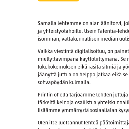
Samalla lehtemme on alan äänitorvi, jok
ja yhteistyötahoille. Usein Talentia-lehd
isomman, valtakunnallisen median uuti
Vaikka viestintä digitalisoituu, on paine
miellyttävimpänä käyttöliittymänä. Se 
lukukokemuksen eikä rasita silmiä ja yöu
jäänyttä juttua on helppo jatkaa eikä se
sohvapöydän kulmalla.
Printin ohella tarjoamme lehden juttuja
tärkeitä keinoja osallistua yhteiskunnal
lisäämme ymmärrystä sosiaalialan kys
Olen itse luotsannut lehteä päätoimittajan