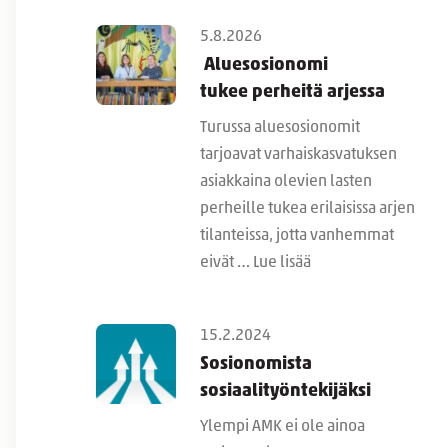
5.8.2026
Aluesosionomi
tukee perheitä arjessa
Turussa aluesosionomit
tarjoavat varhaiskasvatuksen
asiakkaina olevien lasten
perheille tukea erilaisissa arjen
tilanteissa, jotta vanhemmat
eivät …
Lue lisää
15.2.2024
Sosionomista
sosiaalityöntekijäksi
Ylempi AMK ei ole ainoa