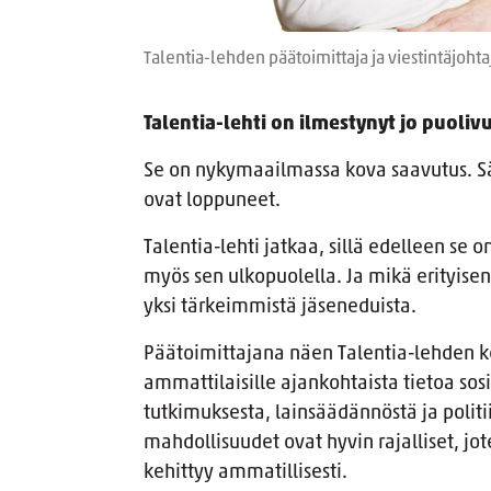
Talentia-lehden päätoimittaja ja viestintäjoht
Talentia-lehti on ilmestynyt jo puoliv
Se on nykymaailmassa kova saavutus. Sä
ovat loppuneet.
Talentia-lehti jatkaa, sillä edelleen se o
myös sen ulkopuolella. Ja mikä erityis
yksi tärkeimmistä jäseneduista.
Päätoimittajana näen Talentia-lehden k
ammattilaisille ajankohtaista tietoa sos
tutkimuksesta, lainsäädännöstä ja polit
mahdollisuudet ovat hyvin rajalliset, jo
kehittyy ammatillisesti.