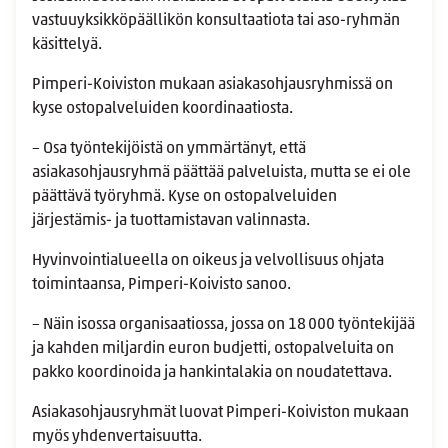
vastuuyksikköpäällikön konsultaatiota tai aso-ryhmän
käsittelyä.
Pimperi-Koiviston mukaan asiakasohjausryhmissä on
kyse ostopalveluiden koordinaatiosta.
– Osa työntekijöistä on ymmärtänyt, että
asiakasohjausryhmä päättää palveluista, mutta se ei ole
päättävä työryhmä. Kyse on ostopalveluiden
järjestämis- ja tuottamistavan valinnasta.
Hyvinvointialueella on oikeus ja velvollisuus ohjata
toimintaansa, Pimperi-Koivisto sanoo.
– Näin isossa organisaatiossa, jossa on 18 000 työntekijää
ja kahden miljardin euron budjetti, ostopalveluita on
pakko koordinoida ja hankintalakia on noudatettava.
Asiakasohjausryhmät luovat Pimperi-Koiviston mukaan
myös yhdenvertaisuutta.