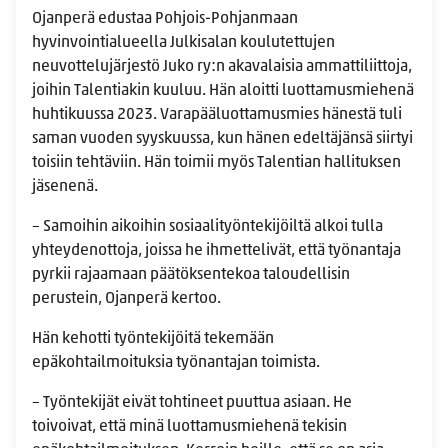
Ojanperä edustaa Pohjois-Pohjanmaan
hyvinvointialueella Julkisalan koulutettujen
neuvottelujärjestö Juko ry:n akavalaisia ammattiliittoja,
joihin Talentiakin kuuluu. Hän aloitti luottamusmiehenä
huhtikuussa 2023. Varapääluottamusmies hänestä tuli
saman vuoden syyskuussa, kun hänen edeltäjänsä siirtyi
toisiin tehtäviin. Hän toimii myös Talentian hallituksen
jäsenenä.
– Samoihin aikoihin sosiaalityöntekijöiltä alkoi tulla
yhteydenottoja, joissa he ihmettelivät, että työnantaja
pyrkii rajaamaan päätöksentekoa taloudellisin
perustein, Ojanperä kertoo.
Hän kehotti työntekijöitä tekemään
epäkohtailmoituksia työnantajan toimista.
– Työntekijät eivät tohtineet puuttua asiaan. He
toivoivat, että minä luottamusmiehenä tekisin