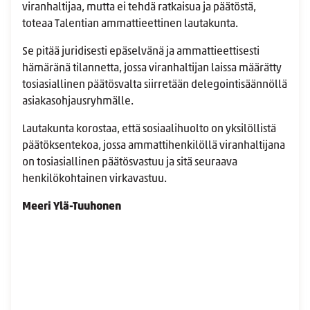
viranhaltijaa, mutta ei tehdä ratkaisua ja päätöstä,
toteaa Talentian ammattieettinen lautakunta.
Se pitää juridisesti epäselvänä ja ammattieettisesti
hämäränä tilannetta, jossa viranhaltijan laissa määrätty
tosiasiallinen päätösvalta siirretään delegointisäännöllä
asiakasohjausryhmälle.
Lautakunta korostaa, että sosiaalihuolto on yksilöllistä
päätöksentekoa, jossa ammattihenkilöllä viranhaltijana
on tosiasiallinen päätösvastuu ja sitä seuraava
henkilökohtainen virkavastuu.
Meeri Ylä-Tuuhonen