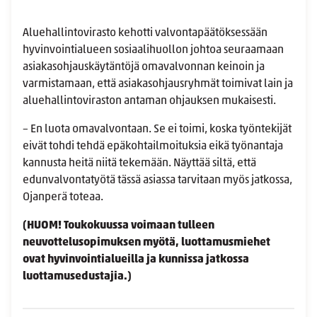
Aluehallintovirasto kehotti valvontapäätöksessään
hyvinvointialueen sosiaalihuollon johtoa seuraamaan
asiakasohjauskäytäntöjä omavalvonnan keinoin ja
varmistamaan, että asiakasohjausryhmät toimivat lain ja
aluehallintoviraston antaman ohjauksen mukaisesti.
– En luota omavalvontaan. Se ei toimi, koska työntekijät
eivät tohdi tehdä epäkohtailmoituksia eikä työnantaja
kannusta heitä niitä tekemään. Näyttää siltä, että
edunvalvontatyötä tässä asiassa tarvitaan myös jatkossa,
Ojanperä toteaa.
(HUOM! Toukokuussa voimaan tulleen
neuvottelusopimuksen myötä, luottamusmiehet
ovat hyvinvointialueilla ja kunnissa jatkossa
luottamusedustajia.)