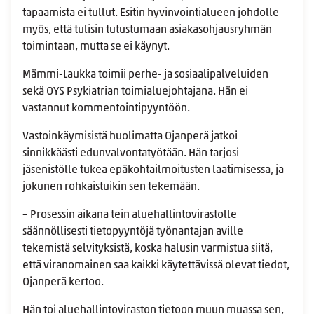
tapaamista ei tullut. Esitin hyvinvointialueen johdolle
myös, että tulisin tutustumaan asiakasohjausryhmän
toimintaan, mutta se ei käynyt.
Mämmi-Laukka toimii perhe- ja sosiaalipalveluiden
sekä OYS Psykiatrian toimialuejohtajana. Hän ei
vastannut kommentointipyyntöön.
Vastoinkäymisistä huolimatta Ojanperä jatkoi
sinnikkäästi edunvalvontatyötään. Hän tarjosi
jäsenistölle tukea epäkohtailmoitusten laatimisessa, ja
jokunen rohkaistuikin sen tekemään.
– Prosessin aikana tein aluehallintovirastolle
säännöllisesti tietopyyntöjä työnantajan aville
tekemistä selvityksistä, koska halusin varmistua siitä,
että viranomainen saa kaikki käytettävissä olevat tiedot,
Ojanperä kertoo.
Hän toi aluehallintoviraston tietoon muun muassa sen,