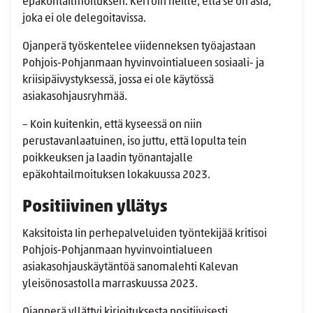
epäkohtailmoituksen. Kerroin heille, että se on asia,
joka ei ole delegoitavissa.
Ojanperä työskentelee viidenneksen työajastaan
Pohjois-Pohjanmaan hyvinvointialueen sosiaali- ja
kriisipäivystyksessä, jossa ei ole käytössä
asiakasohjausryhmää.
– Koin kuitenkin, että kyseessä on niin
perustavanlaatuinen, iso juttu, että lopulta tein
poikkeuksen ja laadin työnantajalle
epäkohtailmoituksen lokakuussa 2023.
Positiivinen yllätys
Kaksitoista Iin perhepalveluiden työntekijää kritisoi
Pohjois-Pohjanmaan hyvinvointialueen
asiakasohjauskäytäntöä sanomalehti Kalevan
yleisönosastolla marraskuussa 2023.
Ojanperä yllättyi kirjoituksesta positiivisesti.