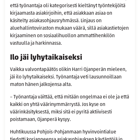
että työnantaja oli kategorisesti kieltänyt työntekijöitä
kirjaamasta asiakirjoihin, että asiakkaan asiaa on
käsitelty asiakasohjausryhmässä. Linjaus on
aluehallintoviraston mukaan väärä, sillä asiakastietojen
kirjaaminen on sosiaalihuollon ammattihenkilön
vastuulla ja harkinnassa.
Ilo jäi lyhytaikaiseksi
Vaikka valvontapäätös olikin Harri Ojanperän mieleen,
jäi ilo lyhytaikaiseksi. Työnantaja veti lausunnoillaan
maton hänen jalkojensa alta.
– Työnantaja väittää, että mitään ongelmaa ei ole ja että
kaikki on yhtä väärinymmärrystä. Jos kyse on
väärinkäsityksestä, miksi sitä ei pyritä aktiivisesti
poistamaan, Ojanperä kysyy.
Huhtikuussa Pohjois-Pohjanmaan hyvinvointialue
tiedotti korjanneensa asiakasohjauksen käytäntöjä jo