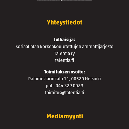
Yhteystiedot
Julkaisija:
Sosiaalialan korkeakoulutettujen ammattijärjestö
Talentia ry
talentia.fi
Toimituksen osoite:
Ratamestarinkatu 11, 00520 Helsinki
puh. 044 329 0029
toimitus@talentia.fi
Mediamyynti