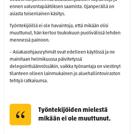
ennen valvontapäätöksen saamista. Ojanperällä on
asiasta toisenlainen käsitys.
Työntekijöillä ei ole havaintoja, että mikään olisi
muuttunut, hän kertoo toukokuun puolivälissä lehden
mennessä painoon.
– Asiakasohjausryhmät ovat edelleen käytössä ja ne
mainitaan helmikuussa päivitetyssä
delegointisäännössäkin, vaikka työnantaja on viestinyt
tilanteen olleen lainmukainen jo aluehallintoviraston
tehtyä ratkaisunsa.
Työntekijöiden mielestä
mikään ei ole muuttunut.