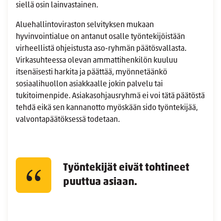
siellä osin lainvastainen.
Aluehallintoviraston selvityksen mukaan
hyvinvointialue on antanut osalle työntekijöistään
virheellistä ohjeistusta aso-ryhmän päätösvallasta.
Virkasuhteessa olevan ammattihenkilön kuuluu
itsenäisesti harkita ja päättää, myönnetäänkö
sosiaalihuollon asiakkaalle jokin palvelu tai
tukitoimenpide. Asiakasohjausryhmä ei voi tätä päätöstä
tehdä eikä sen kannanotto myöskään sido työntekijää,
valvontapäätöksessä todetaan.
Työntekijät eivät tohtineet
puuttua asiaan.