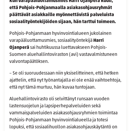
Kun varapääluottamusmies Harri Ojanperä kuuli,
että Pohjois-Pohjanmaalla asiakasohjausryhmät
päättävät asiakkaille myönnettävistä palveluista
sosiaalityöntekijöiden sijaan, hän tarttui toimeen.
Pohjois-Pohjanmaan hyvinvointialueen jukolainen
varapääluottamusmies, sosiaalityöntekijä
Harri
Ojanperä
sai huhtikuussa luettavakseen Pohjois-
Suomen aluehallintoviraston (avi) vastavalmistuneen
valvontapäätöksen.
– Se oli suoruudessaan niin yksiselitteinen, että hetken
ajattelin, että nyt työnantajalla ei ole enää vaihtoehtoja,
että nyt tämä murtuu, hän kuvaa tuntojaan.
Aluehallintovirasto oli selvittänyt runsaan vuoden
lastensuojelun ja lapsiperhepalveluiden sekä
vammaispalveluiden asiakasohjausryhmien toimintaa
Pohjois-Pohjanmaan hyvinvointialueella ja totesi
lopuksi, että sosiaalihuollon asiakasohjauskäytäntö on