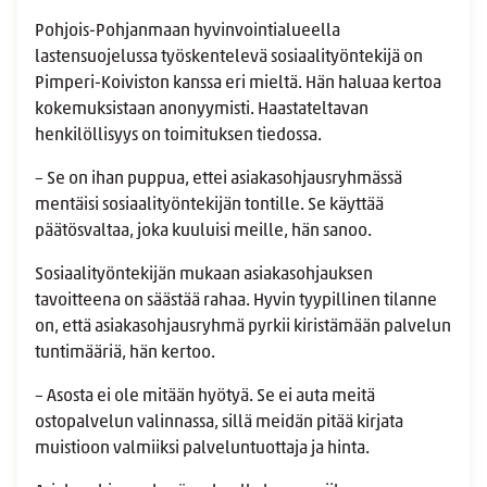
Pohjois-Pohjanmaan hyvinvointialueella
lastensuojelussa työskentelevä sosiaalityöntekijä on
Pimperi-Koiviston kanssa eri mieltä. Hän haluaa kertoa
kokemuksistaan anonyymisti. Haastateltavan
henkilöllisyys on toimituksen tiedossa.
– Se on ihan puppua, ettei asiakasohjausryhmässä
mentäisi sosiaalityöntekijän tontille. Se käyttää
päätösvaltaa, joka kuuluisi meille, hän sanoo.
Sosiaalityöntekijän mukaan asiakasohjauksen
tavoitteena on säästää rahaa. Hyvin tyypillinen tilanne
on, että asiakasohjausryhmä pyrkii kiristämään palvelun
tuntimääriä, hän kertoo.
– Asosta ei ole mitään hyötyä. Se ei auta meitä
ostopalvelun valinnassa, sillä meidän pitää kirjata
muistioon valmiiksi palveluntuottaja ja hinta.