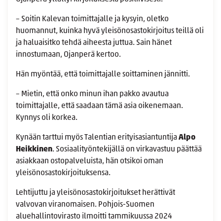
– Soitin Kalevan toimittajalle ja kysyin, oletko
huomannut, kuinka hyvä yleisönosastokirjoitus teillä oli
ja haluaisitko tehdä aiheesta juttua. Sain hänet
innostumaan, Ojanperä kertoo.
Hän myöntää, että toimittajalle soittaminen jännitti.
– Mietin, että onko minun ihan pakko avautua
toimittajalle, että saadaan tämä asia oikenemaan.
Kynnys oli korkea.
Kynään tarttui myös Talentian erityisasiantuntija
Alpo
Heikkinen
. Sosiaalityöntekijällä on virkavastuu päättää
asiakkaan ostopalveluista, hän otsikoi oman
yleisönosastokirjoituksensa.
Lehtijuttu ja yleisönosastokirjoitukset herättivät
valvovan viranomaisen. Pohjois-Suomen
aluehallintovirasto ilmoitti tammikuussa 2024