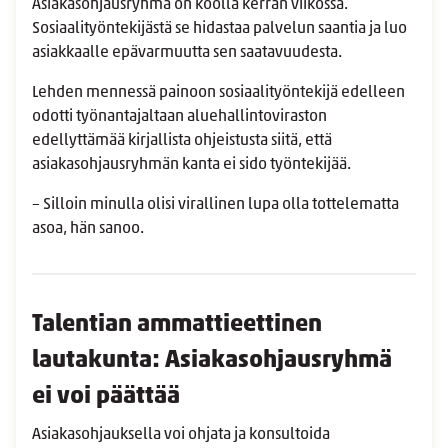
Asiakasohjausryhmä on koolla kerran viikossa.
Sosiaalityöntekijästä se hidastaa palvelun saantia ja luo
asiakkaalle epävarmuutta sen saatavuudesta.
Lehden mennessä painoon sosiaalityöntekijä edelleen
odotti työnantajaltaan aluehallintoviraston
edellyttämää kirjallista ohjeistusta siitä, että
asiakasohjausryhmän kanta ei sido työntekijää.
– Silloin minulla olisi virallinen lupa olla tottelematta
asoa, hän sanoo.
Talentian ammattieettinen
lautakunta: Asiakasohjausryhmä
ei voi päättää
Asiakasohjauksella voi ohjata ja konsultoida