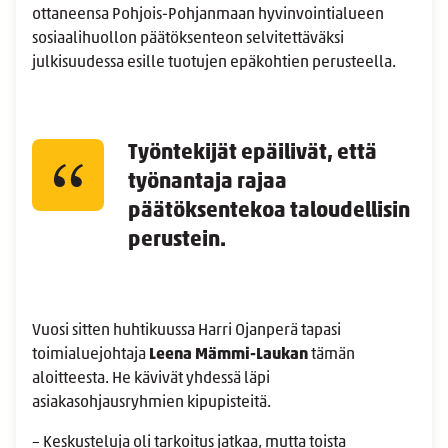
ottaneensa Pohjois-Pohjanmaan hyvinvointialueen
sosiaalihuollon päätöksenteon selvitettäväksi
julkisuudessa esille tuotujen epäkohtien perusteella.
Työntekijät epäilivät, että
työnantaja rajaa
päätöksentekoa taloudellisin
perustein.
Vuosi sitten huhtikuussa Harri Ojanperä tapasi
toimialuejohtaja
Leena Mämmi-Laukan
tämän
aloitteesta. He kävivät yhdessä läpi
asiakasohjausryhmien kipupisteitä.
– Keskusteluja oli tarkoitus jatkaa, mutta toista