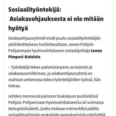
Sosiaalityöntekijä:
Asiakasohjauksesta ei ole mitään
hyötyä
Asiakasohjausryhmät eivät puutu sosiaalityöntekijän
yksilökohtaiseen harkintavaltaan, sanoo Pohjois-
Pohjanmaan hyvinvointialueen sosiaalijohtaja
Leena
Pimperi-Koivisto
.
– Työntekijä tekee palvelutarpeen arvioinnin ja
asiakassuunnitelman, ja asiakasohjausryhmä on
osaltaan antamassa tukea työntekijöiden työssä, hän
toteaa.
Lehden mennessä painoon toukokuun puolivälissä
Pohjois-Pohjanmaan hyvinvointialueella oli voimassa
delegointisääntö, jonka mukaan esimerkiksi päätös
sosiaalihuoltolain mukaisista avopalveluista edellyttää