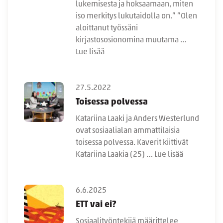
lukemisesta ja hoksaamaan, miten
iso merkitys lukutaidolla on.” ”Olen
aloittanut työssäni
kirjastososionomina muutama …
Lue lisää
27.5.2022
Toisessa polvessa
Katariina Laaki ja Anders Westerlund
ovat sosiaalialan ammattilaisia
toisessa polvessa. Kaverit kiittivät
Katariina Laakia (25) …
Lue lisää
6.6.2025
ETT vai ei?
Sosiaalityöntekijä määrittelee