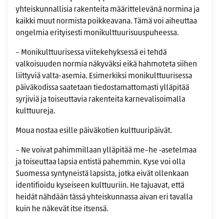
yhteiskunnallisia rakenteita määrittelevänä normina ja
kaikki muut normista poikkeavana. Tämä voi aiheuttaa
ongelmia erityisesti monikulttuurisuuspuheessa.
– Monikulttuurisessa viitekehyksessä ei tehdä
valkoisuuden normia näkyväksi eikä hahmoteta siihen
liittyviä valta-asemia. Esimerkiksi monikulttuurisessa
päiväkodissa saatetaan tiedostamattomasti ylläpitää
syrjiviä ja toiseuttavia rakenteita karnevalisoimalla
kulttuureja.
Moua nostaa esille päiväkotien kulttuuripäivät.
– Ne voivat pahimmillaan ylläpitää me–he ‑asetelmaa
ja toiseuttaa lapsia entistä pahemmin. Kyse voi olla
Suomessa syntyneistä lapsista, jotka eivät ollenkaan
identifioidu kyseiseen kulttuuriin. He tajuavat, että
heidät nähdään tässä yhteiskunnassa aivan eri tavalla
kuin he näkevät itse itsensä.