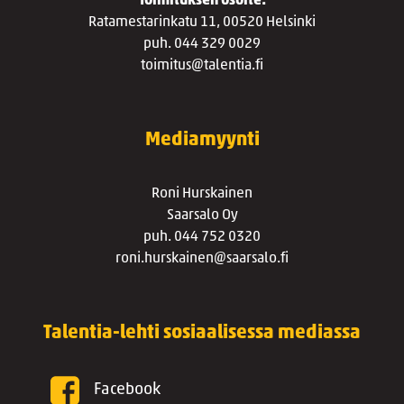
Toimituksen osoite:
Ratamestarinkatu 11, 00520 Helsinki
puh. 044 329 0029
toimitus@talentia.fi
Mediamyynti
Roni Hurskainen
Saarsalo Oy
puh. 044 752 0320
roni.hurskainen@saarsalo.fi
Talentia-lehti sosiaalisessa mediassa
Facebook