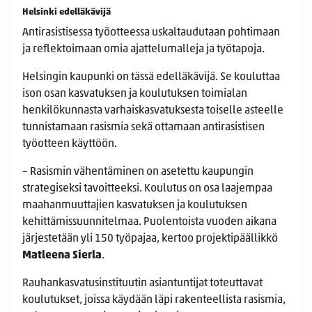
Helsinki edelläkävijä
Antirasistisessa työotteessa uskaltaudutaan pohtimaan
ja reflektoimaan omia ajattelumalleja ja työtapoja.
Helsingin kaupunki on tässä edelläkävijä. Se kouluttaa
ison osan kasvatuksen ja koulutuksen toimialan
henkilökunnasta varhaiskasvatuksesta toiselle asteelle
tunnistamaan rasismia sekä ottamaan antirasistisen
työotteen käyttöön.
– Rasismin vähentäminen on asetettu kaupungin
strategiseksi tavoitteeksi. Koulutus on osa laajempaa
maahanmuuttajien kasvatuksen ja koulutuksen
kehittämissuunnitelmaa. Puolentoista vuoden aikana
järjestetään yli 150 työpajaa, kertoo projektipäällikkö
Matleena Sierla
.
Rauhankasvatusinstituutin asiantuntijat toteuttavat
koulutukset, joissa käydään läpi rakenteellista rasismia,