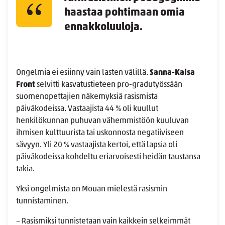
haastaa pohtimaan omia
ennakkoluuloja.
Ongelmia ei esiinny vain lasten välillä.
Sanna-Kaisa
Front
selvitti kasvatustieteen pro-gradutyössään
suomenopettajien näkemyksiä rasismista
päiväkodeissa. Vastaajista 44 % oli kuullut
henkilökunnan puhuvan vähemmistöön kuuluvan
ihmisen kulttuurista tai uskonnosta negatiiviseen
sävyyn. Yli 20 % vastaajista kertoi, että lapsia oli
päiväkodeissa kohdeltu eriarvoisesti heidän taustansa
takia.
Yksi ongelmista on Mouan mielestä rasismin
tunnistaminen.
– Rasismiksi tunnistetaan vain kaikkein selkeimmät