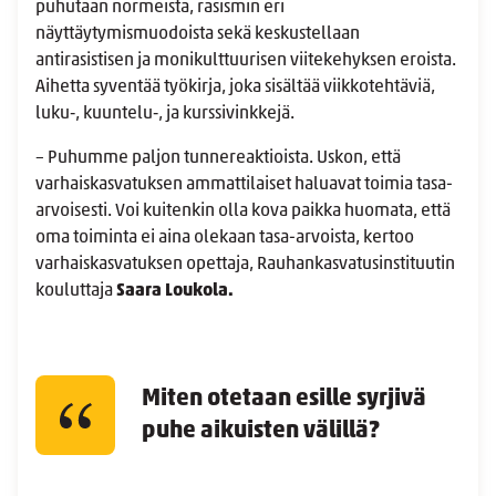
puhutaan normeista, rasismin eri
näyttäytymismuodoista sekä keskustellaan
antirasistisen ja monikulttuurisen viitekehyksen eroista.
Aihetta syventää työkirja, joka sisältää viikkotehtäviä,
luku‑, kuuntelu‑, ja kurssivinkkejä.
– Puhumme paljon tunnereaktioista. Uskon, että
varhaiskasvatuksen ammattilaiset haluavat toimia tasa-
arvoisesti. Voi kuitenkin olla kova paikka huomata, että
oma toiminta ei aina olekaan tasa-arvoista, kertoo
varhaiskasvatuksen opettaja, Rauhankasvatusinstituutin
kouluttaja
Saara Loukola.
Miten otetaan esille syrjivä
puhe aikuisten välillä?