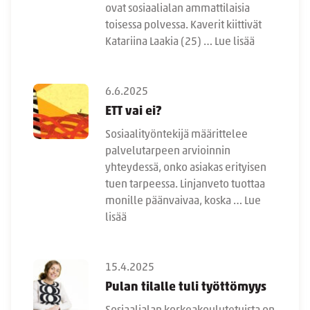
ovat sosiaalialan ammattilaisia
toisessa polvessa. Kaverit kiittivät
Katariina Laakia (25) …
Lue lisää
6.6.2025
ETT vai ei?
Sosiaalityöntekijä määrittelee
palvelutarpeen arvioinnin
yhteydessä, onko asiakas erityisen
tuen tarpeessa. Linjanveto tuottaa
monille päänvaivaa, koska …
Lue
lisää
15.4.2025
Pulan tilalle tuli työttömyys