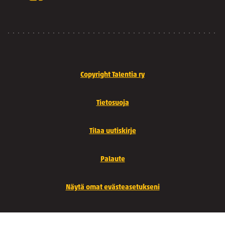
Copyright Talentia ry
Tietosuoja
Tilaa uutiskirje
Palaute
Näytä omat evästeasetukseni