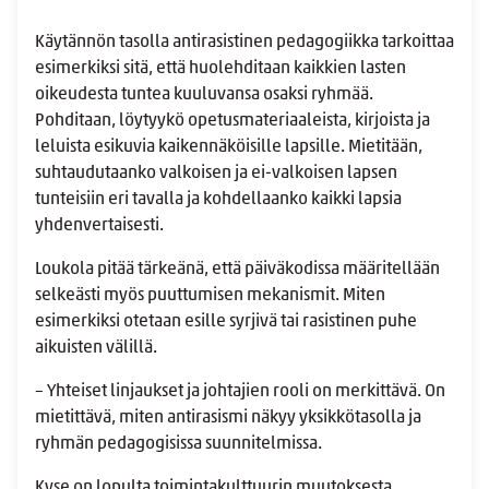
Käytännön tasolla antirasistinen pedagogiikka tarkoittaa
esimerkiksi sitä, että huolehditaan kaikkien lasten
oikeudesta tuntea kuuluvansa osaksi ryhmää.
Pohditaan, löytyykö opetusmateriaaleista, kirjoista ja
leluista esikuvia kaikennäköisille lapsille. Mietitään,
suhtaudutaanko valkoisen ja ei-valkoisen lapsen
tunteisiin eri tavalla ja kohdellaanko kaikki lapsia
yhdenvertaisesti.
Loukola pitää tärkeänä, että päiväkodissa määritellään
selkeästi myös puuttumisen mekanismit. Miten
esimerkiksi otetaan esille syrjivä tai rasistinen puhe
aikuisten välillä.
– Yhteiset linjaukset ja johtajien rooli on merkittävä. On
mietittävä, miten antirasismi näkyy yksikkötasolla ja
ryhmän pedagogisissa suunnitelmissa.
Kyse on lopulta toimintakulttuurin muutoksesta.