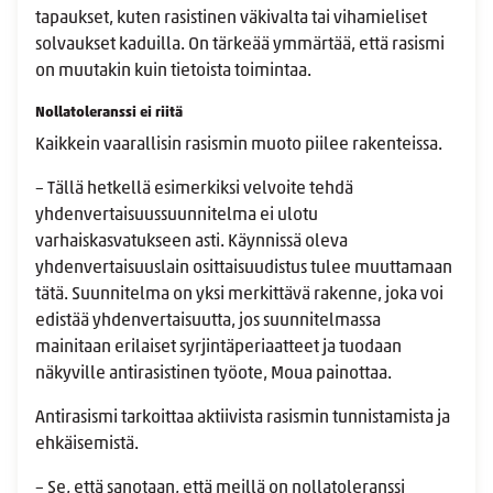
tapaukset, kuten rasistinen väkivalta tai vihamieliset
solvaukset kaduilla. On tärkeää ymmärtää, että rasismi
on muutakin kuin tietoista toimintaa.
Nollatoleranssi ei riitä
Kaikkein vaarallisin rasismin muoto piilee rakenteissa.
– Tällä hetkellä esimerkiksi velvoite tehdä
yhdenvertaisuussuunnitelma ei ulotu
varhaiskasvatukseen asti. Käynnissä oleva
yhdenvertaisuuslain osittaisuudistus tulee muuttamaan
tätä. Suunnitelma on yksi merkittävä rakenne, joka voi
edistää yhdenvertaisuutta, jos suunnitelmassa
mainitaan erilaiset syrjintäperiaatteet ja tuodaan
näkyville antirasistinen työote, Moua painottaa.
Antirasismi tarkoittaa aktiivista rasismin tunnistamista ja
ehkäisemistä.
– Se, että sanotaan, että meillä on nollatoleranssi