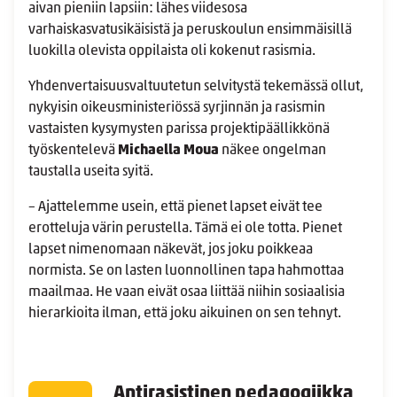
aivan pieniin lapsiin: lähes viidesosa
varhaiskasvatusikäisistä ja peruskoulun ensimmäisillä
luokilla olevista oppilaista oli kokenut rasismia.
Yhdenvertaisuusvaltuutetun selvitystä tekemässä ollut,
nykyisin oikeusministeriössä syrjinnän ja rasismin
vastaisten kysymysten parissa projektipäällikkönä
työskentelevä
Michaella Moua
näkee ongelman
taustalla useita syitä.
– Ajattelemme usein, että pienet lapset eivät tee
erotteluja värin perustella. Tämä ei ole totta. Pienet
lapset nimenomaan näkevät, jos joku poikkeaa
normista. Se on lasten luonnollinen tapa hahmottaa
maailmaa. He vaan eivät osaa liittää niihin sosiaalisia
hierarkioita ilman, että joku aikuinen on sen tehnyt.
Antirasistinen pedagogiikka