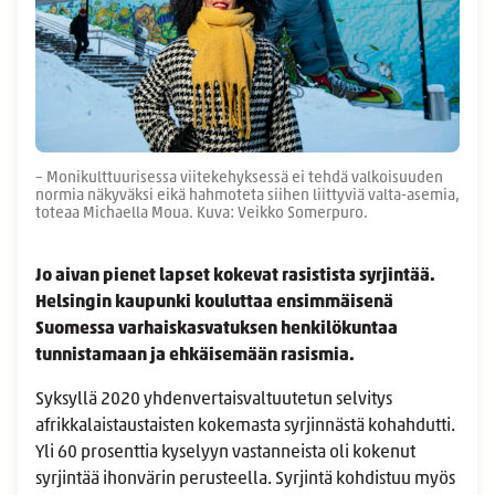
– Monikulttuurisessa viitekehyksessä ei tehdä valkoisuuden
normia näkyväksi eikä hahmoteta siihen liittyviä valta-asemia,
toteaa Michaella Moua. Kuva: Veikko Somerpuro.
Jo aivan pienet lapset kokevat rasistista syrjintää.
Helsingin kaupunki kouluttaa ensimmäisenä
Suomessa varhaiskasvatuksen henkilökuntaa
tunnistamaan ja ehkäisemään rasismia.
Syksyllä 2020 yhdenvertaisvaltuutetun selvitys
afrikkalaistaustaisten kokemasta syrjinnästä kohahdutti.
Yli 60 prosenttia kyselyyn vastanneista oli kokenut
syrjintää ihonvärin perusteella. Syrjintä kohdistuu myös