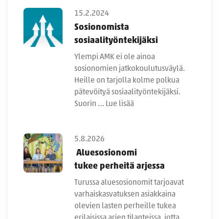
15.2.2024
Sosionomista
sosiaalityöntekijäksi
Ylempi AMK ei ole ainoa
sosionomien jatkokoulutusväylä.
Heille on tarjolla kolme polkua
pätevöityä sosiaalityöntekijäksi.
Suorin …
Lue lisää
5.8.2026
Aluesosionomi
tukee perheitä arjessa
Turussa aluesosionomit tarjoavat
varhaiskasvatuksen asiakkaina
olevien lasten perheille tukea
erilaisissa arjen tilanteissa, jotta