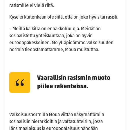
rasismille ei vielä riitä.
Kyse ei kuitenkaan ole siitä, että on joko hyvis tai rasisti.
– Meillä kaikilla on ennakkoluuloja. Meidät on
sosiaalistettu yhteiskuntaan, joka on hyvin
eurooppakeskeinen. Me ylläpidämme valkoisuuden
normia tiedostamattamme, Moua muistuttaa.
Vaarallisin rasismin muoto
piilee rakenteissa.
Valkoisuusnormilla Moua viittaa näkymättömiin
sosiaalisiin hierarkioihin ja valtasuhteisiin, jossa
länsimaalaisuus ja eurooppalaisuus nähdään